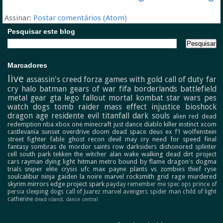
Assinar:
Postar comentários (Atom)
Pesquisar este blog
Marcadores
live
assassin's creed
forza
games with gold
call of duty
far
cry
halo
batman
gears of war
fifa
borderlands
battlefield
metal gear
gta
lego
fallout
mortal kombat
star wars
pes
watch dogs
tomb raider
mass effect
injustice
bioshock
dragon age
residente evil
titanfall
dark souls
alien
red dead
redemption
nba
xbox one
minecraft
just dance
diablo
killer instinct
xcom
castlevania
sunset overdrive
doom
dead space
deus ex
f1
wolfenstein
street fighter
fable
ghost recon
devil may cry
need for speed
final
fantasy
sombras de mordor
saints row
darksiders
dishonored
splinter
cell
south park
tekken
the witcher
alan wake
walking dead
dirt
project
cars
rayman
dying light
hitman
metro
bound by flame
dragon's dogma
trials
sniper elite
crysis
ufc
max payne
plants vs zombies
thief
ryse
soulcalibur
ninja gaiden
la noire
marvel
rocksmith
grid
rage
murdered
skyrim
mirrors edge
project spark
payday
remember me
spec ops
prince of
persia
sleeping dogs
call of Juarez
marvel avengers
spider man
child of light
catherine
dead island.
dance central