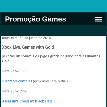
Promoção Games
Comprar na Live USA
Xbox Game Pass
Jogos Grátis
EA Play
Eneba
Xbox
terça-feira, 30 de junho de 2015
Xbox Live, Games with Gold
Já estão disponíveis os jogos grátis de julho para assinantes
Gold:
Para Xbox 360:
Plants vs Zombies
(disponível até o dia 15)
Para Xbox One:
Assassin's Creed IV: Black Flag