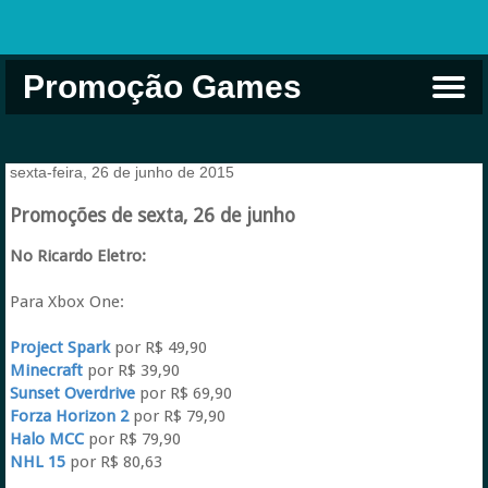
Promoção Games
Comprar na Live USA
Xbox Game Pass
Jogos Grátis
EA Play
Eneba
Xbox
sexta-feira, 26 de junho de 2015
Promoções de sexta, 26 de junho
No Ricardo Eletro:
Para Xbox One:
Project Spark
por R$ 49,90
Minecraft
por R$ 39,90
Sunset Overdrive
por R$ 69,90
Forza Horizon 2
por R$ 79,90
Halo MCC
por R$ 79,90
NHL 15
por R$ 80,63