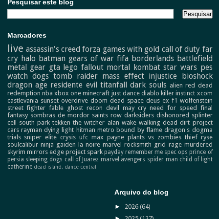
Pesquisar este blog
Marcadores
live
assassin's creed
forza
games with gold
call of duty
far
cry
halo
batman
gears of war
fifa
borderlands
battlefield
metal gear
gta
lego
fallout
mortal kombat
star wars
pes
watch dogs
tomb raider
mass effect
injustice
bioshock
dragon age
residente evil
titanfall
dark souls
alien
red dead
redemption
nba
xbox one
minecraft
just dance
diablo
killer instinct
xcom
castlevania
sunset overdrive
doom
dead space
deus ex
f1
wolfenstein
street fighter
fable
ghost recon
devil may cry
need for speed
final
fantasy
sombras de mordor
saints row
darksiders
dishonored
splinter
cell
south park
tekken
the witcher
alan wake
walking dead
dirt
project
cars
rayman
dying light
hitman
metro
bound by flame
dragon's dogma
trials
sniper elite
crysis
ufc
max payne
plants vs zombies
thief
ryse
soulcalibur
ninja gaiden
la noire
marvel
rocksmith
grid
rage
murdered
skyrim
mirrors edge
project spark
payday
remember me
spec ops
prince of
persia
sleeping dogs
call of Juarez
marvel avengers
spider man
child of light
catherine
dead island.
dance central
Arquivo do blog
►
2026
(64)
►
2025
(127)