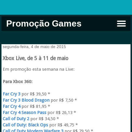
Promoção Games
Comprar na Live USA
Xbox Game Pass
Jogos Grátis
EA Play
Eneba
Xbox
segunda-feira, 4 de maio de 2015
Xbox Live, de 5 à 11 de maio
Em promoção esta semana na Live:
Para Xbox 360:
Far Cry 3
por R$ 39,50 *
Far Cry 3 Blood Dragon
por R$ 7,50 *
Far Cry 4
por R$ 81,95 *
Far Cry 4 Season Pass
por R$ 26,13 *
Call of Duty 2
por R$ 34,50 *
Call of Duty: Black Ops
por R$ 49,75 *
Call of Duty Modern Warfare 3
por R$ 79,50 *