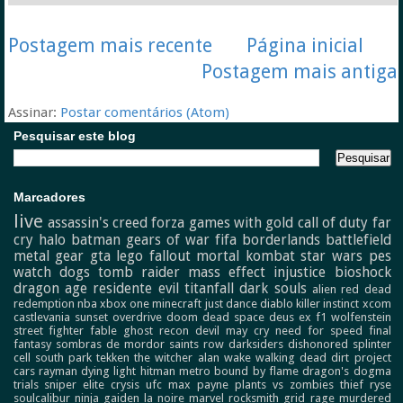
Postagem mais recente
Página inicial
Postagem mais antiga
Assinar:
Postar comentários (Atom)
Pesquisar este blog
Marcadores
live
assassin's creed
forza
games with gold
call of duty
far
cry
halo
batman
gears of war
fifa
borderlands
battlefield
metal gear
gta
lego
fallout
mortal kombat
star wars
pes
watch dogs
tomb raider
mass effect
injustice
bioshock
dragon age
residente evil
titanfall
dark souls
alien
red dead
redemption
nba
xbox one
minecraft
just dance
diablo
killer instinct
xcom
castlevania
sunset overdrive
doom
dead space
deus ex
f1
wolfenstein
street fighter
fable
ghost recon
devil may cry
need for speed
final
fantasy
sombras de mordor
saints row
darksiders
dishonored
splinter
cell
south park
tekken
the witcher
alan wake
walking dead
dirt
project
cars
rayman
dying light
hitman
metro
bound by flame
dragon's dogma
trials
sniper elite
crysis
ufc
max payne
plants vs zombies
thief
ryse
soulcalibur
ninja gaiden
la noire
marvel
rocksmith
grid
rage
murdered