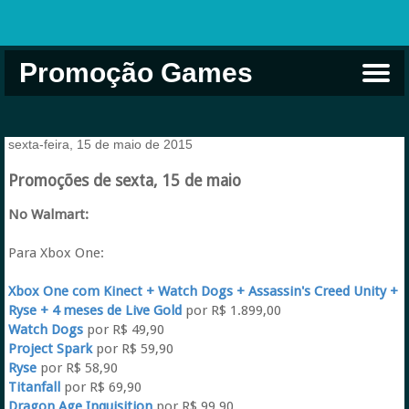
Promoção Games
Comprar na Live USA
Xbox Game Pass
Jogos Grátis
EA Play
Eneba
Xbox
sexta-feira, 15 de maio de 2015
Promoções de sexta, 15 de maio
No Walmart:
Para Xbox One:
Xbox One com Kinect + Watch Dogs + Assassin's Creed Unity +
Ryse + 4 meses de Live Gold
por R$ 1.899,00
Watch Dogs
por R$ 49,90
Project Spark
por R$ 59,90
Ryse
por R$ 58,90
Titanfall
por R$ 69,90
Dragon Age Inquisition
por R$ 99,90