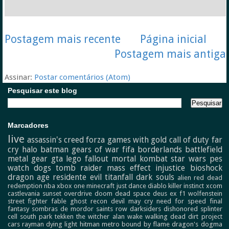
Postagem mais recente
Página inicial
Postagem mais antiga
Assinar:
Postar comentários (Atom)
Pesquisar este blog
Marcadores
live
assassin's creed
forza
games with gold
call of duty
far
cry
halo
batman
gears of war
fifa
borderlands
battlefield
metal gear
gta
lego
fallout
mortal kombat
star wars
pes
watch dogs
tomb raider
mass effect
injustice
bioshock
dragon age
residente evil
titanfall
dark souls
alien
red dead
redemption
nba
xbox one
minecraft
just dance
diablo
killer instinct
xcom
castlevania
sunset overdrive
doom
dead space
deus ex
f1
wolfenstein
street fighter
fable
ghost recon
devil may cry
need for speed
final
fantasy
sombras de mordor
saints row
darksiders
dishonored
splinter
cell
south park
tekken
the witcher
alan wake
walking dead
dirt
project
cars
rayman
dying light
hitman
metro
bound by flame
dragon's dogma