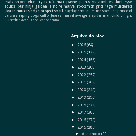
trials
sniper elite
crysis
ufc
max payne
plants vs zombies
thief
ryse
soulcalibur
ninja gaiden
la noire
marvel
rocksmith
grid
rage
murdered
skyrim
mirrors edge
project spark
payday
remember me
spec ops
prince of
persia
sleeping dogs
call of Juarez
marvel avengers
spider man
child of light
catherine
dead island.
dance central
Arquivo do blog
►
2026
(64)
►
2025
(127)
►
2024
(156)
►
2023
(208)
►
2022
(252)
►
2021
(267)
►
2020
(242)
►
2019
(290)
►
2018
(271)
►
2017
(305)
►
2016
(279)
▼
2015
(289)
►
dezembro
(22)