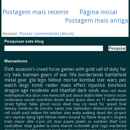
Postagem mais recente
Página inicial
Postagem mais antiga
Assinar:
Postar comentários (Atom)
Pesquisar este blog
Marcadores
live
assassin's creed
forza
games with gold
call of duty
far
cry
halo
batman
gears of war
fifa
borderlands
battlefield
metal gear
gta
lego
fallout
mortal kombat
star wars
pes
watch dogs
tomb raider
mass effect
injustice
bioshock
dragon age
residente evil
titanfall
dark souls
alien
red dead
redemption
nba
xbox one
minecraft
just dance
diablo
killer instinct
xcom
castlevania
sunset overdrive
doom
dead space
deus ex
f1
wolfenstein
street fighter
fable
ghost recon
devil may cry
need for speed
final
fantasy
sombras de mordor
saints row
darksiders
dishonored
splinter
cell
south park
tekken
the witcher
alan wake
walking dead
dirt
project
cars
rayman
dying light
hitman
metro
bound by flame
dragon's dogma
trials
sniper elite
crysis
ufc
max payne
plants vs zombies
thief
ryse
soulcalibur
ninja gaiden
la noire
marvel
rocksmith
grid
rage
murdered