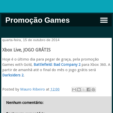
Promoção Games
Comprar na Live USA
Xbox Game Pass
Jogos Grátis
EA Play
Eneba
Xbox
quarta-feira, 15 de outubro de 2014
Xbox Live, JOGO GRÁTIS
Hoje é o último dia para pegar de graça, pela promoção
Games with Gold,
Battlefield: Bad Company 2
para Xbox 360. A
partir de amanhã até o final do mês o jogo grátis será
Darksiders 2
.
Posted by
Mauro Ribeiro
at
12:00
Nenhum comentário: