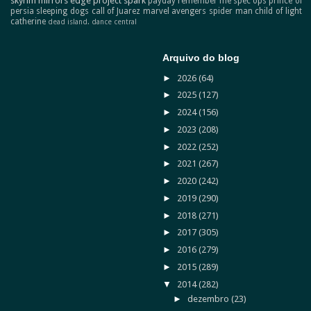
skyrim
mirrors edge
project spark
payday
remember me
spec ops
prince of
persia
sleeping dogs
call of Juarez
marvel avengers
spider man
child of light
catherine
dead island.
dance central
Arquivo do blog
►
2026
(64)
►
2025
(127)
►
2024
(156)
►
2023
(208)
►
2022
(252)
►
2021
(267)
►
2020
(242)
►
2019
(290)
►
2018
(271)
►
2017
(305)
►
2016
(279)
►
2015
(289)
▼
2014
(282)
►
dezembro
(23)