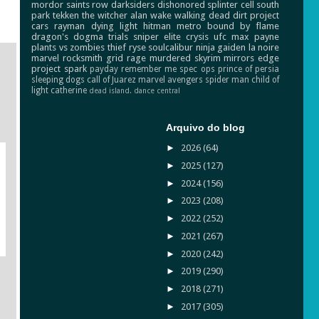
mordor
saints row
darksiders
dishonored
splinter cell
south
park
tekken
the witcher
alan wake
walking dead
dirt
project
cars
rayman
dying light
hitman
metro
bound by flame
dragon's dogma
trials
sniper elite
crysis
ufc
max payne
plants vs zombies
thief
ryse
soulcalibur
ninja gaiden
la noire
marvel
rocksmith
grid
rage
murdered
skyrim
mirrors edge
project spark
payday
remember me
spec ops
prince of persia
sleeping dogs
call of Juarez
marvel avengers
spider man
child of
light
catherine
dead island.
dance central
Arquivo do blog
►
2026
(64)
►
2025
(127)
►
2024
(156)
►
2023
(208)
►
2022
(252)
►
2021
(267)
►
2020
(242)
►
2019
(290)
►
2018
(271)
►
2017
(305)