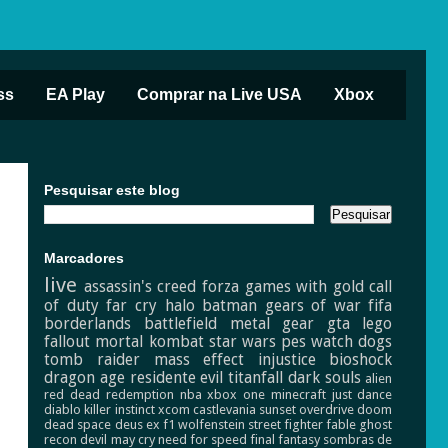
ss
EA Play
Comprar na Live USA
Xbox
Pesquisar este blog
Marcadores
live
assassin's creed
forza
games with gold
call
of duty
far cry
halo
batman
gears of war
fifa
borderlands
battlefield
metal gear
gta
lego
fallout
mortal kombat
star wars
pes
watch dogs
tomb raider
mass effect
injustice
bioshock
dragon age
residente evil
titanfall
dark souls
alien
red dead redemption
nba
xbox one
minecraft
just dance
diablo
killer instinct
xcom
castlevania
sunset overdrive
doom
dead space
deus ex
f1
wolfenstein
street fighter
fable
ghost
recon
devil may cry
need for speed
final fantasy
sombras de