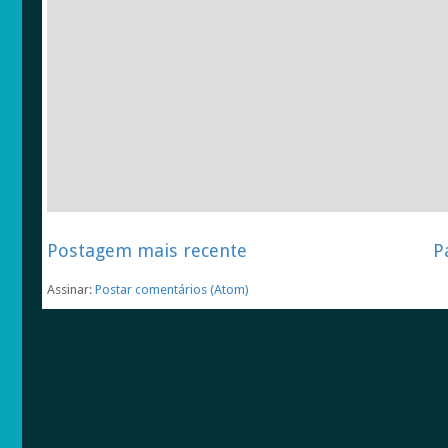
Postagem mais recente
P
Assinar:
Postar comentários (Atom)