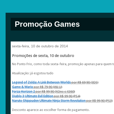
Promoção Games
sexta-feira, 10 de outubro de 2014
Promoções de sexta, 10 de outubro
No Ponto Frio, como toda sexta-feira, promoção apenas para quem te
Atualização: já esgotou tudo
Legend of Zelda: A Link Between Worlds
por R$ 69,90 (3DS)
Game & Wario
por R$ 79,90 (Wii U)
Forza Horizon 2
por R$ 99,90 (XOne e X360)
Diablo 3 Ultimate Evil Edition
por R$ 99,90 (PS4)
Naruto Shippuden Ultimate Ninja Storm Revolution
por R$ 99,90 (PS3)
Desconto aparece ao escolher forma de pagamento.