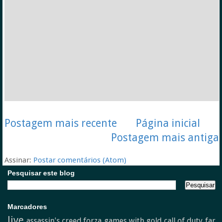
Postagem mais recente
Página inicial
Postagem mais antiga
Assinar:
Postar comentários (Atom)
Pesquisar este blog
Marcadores
live
assassin's creed
forza
games with gold
call of duty
far