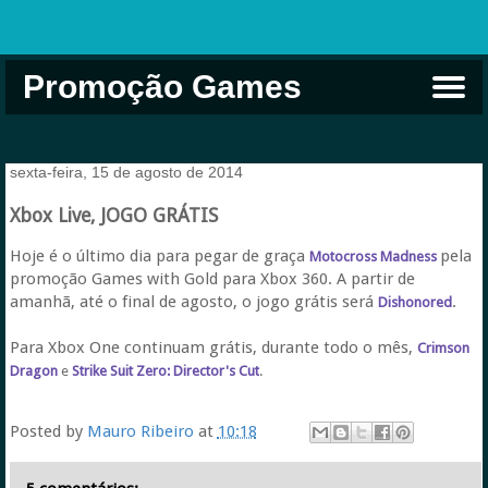
Promoção Games
Comprar na Live USA
Xbox Game Pass
Jogos Grátis
EA Play
Eneba
Xbox
sexta-feira, 15 de agosto de 2014
Xbox Live, JOGO GRÁTIS
Hoje é o último dia para pegar de graça
pela
Motocross Madness
promoção Games with Gold para Xbox 360. A partir de
amanhã, até o final de agosto, o jogo grátis será
.
Dishonored
Para Xbox One continuam grátis, durante todo o mês,
Crimson
Dragon
e
Strike Suit Zero: Director's Cut
.
Posted by
Mauro Ribeiro
at
10:18