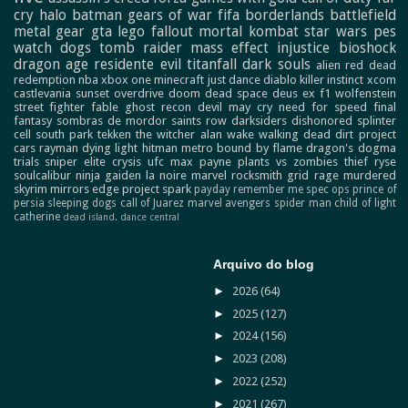
cry
halo
batman
gears of war
fifa
borderlands
battlefield
metal gear
gta
lego
fallout
mortal kombat
star wars
pes
watch dogs
tomb raider
mass effect
injustice
bioshock
dragon age
residente evil
titanfall
dark souls
alien
red dead
redemption
nba
xbox one
minecraft
just dance
diablo
killer instinct
xcom
castlevania
sunset overdrive
doom
dead space
deus ex
f1
wolfenstein
street fighter
fable
ghost recon
devil may cry
need for speed
final
fantasy
sombras de mordor
saints row
darksiders
dishonored
splinter
cell
south park
tekken
the witcher
alan wake
walking dead
dirt
project
cars
rayman
dying light
hitman
metro
bound by flame
dragon's dogma
trials
sniper elite
crysis
ufc
max payne
plants vs zombies
thief
ryse
soulcalibur
ninja gaiden
la noire
marvel
rocksmith
grid
rage
murdered
skyrim
mirrors edge
project spark
payday
remember me
spec ops
prince of
persia
sleeping dogs
call of Juarez
marvel avengers
spider man
child of light
catherine
dead island.
dance central
Arquivo do blog
►
2026
(64)
►
2025
(127)
►
2024
(156)
►
2023
(208)
►
2022
(252)
►
2021
(267)