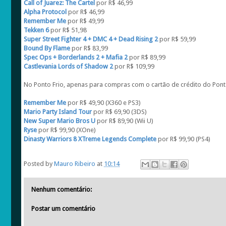
Call of Juarez: The Cartel
por R$ 46,99
Alpha Protocol
por R$ 46,99
Remember Me
por R$ 49,99
Tekken 6
por R$ 51,98
Super Street Fighter 4 + DMC 4 + Dead Rising 2
por R$ 59,99
Bound By Flame
por R$ 83,99
Spec Ops + Borderlands 2 + Mafia 2
por R$ 89,99
Castlevania Lords of Shadow 2
por R$ 109,99
No Ponto Frio, apenas para compras com o cartão de crédito do Pon
Remember Me
por R$ 49,90 (X360 e PS3)
Mario Party Island Tour
por R$ 69,90 (3DS)
New Super Mario Bros U
por R$ 89,90 (Wii U)
Ryse
por R$ 99,90 (XOne)
Dinasty Warriors 8 XTreme Legends Complete
por R$ 99,90 (PS4)
Posted by
Mauro Ribeiro
at
10:14
Nenhum comentário:
Postar um comentário