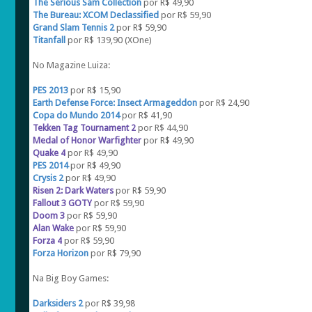
The Serious Sam Collection
por R$ 49,90
The Bureau: XCOM Declassified
por R$ 59,90
Grand Slam Tennis 2
por R$ 59,90
Titanfall
por R$ 139,90 (XOne)
No Magazine Luiza:
PES 2013
por R$ 15,90
Earth Defense Force: Insect Armageddon
por R$ 24,90
Copa do Mundo 2014
por R$ 41,90
Tekken Tag Tournament 2
por R$ 44,90
Medal of Honor Warfighter
por R$ 49,90
Quake 4
por R$ 49,90
PES 2014
por R$ 49,90
Crysis 2
por R$ 49,90
Risen 2: Dark Waters
por R$ 59,90
Fallout 3 GOTY
por R$ 59,90
Doom 3
por R$ 59,90
Alan Wake
por R$ 59,90
Forza 4
por R$ 59,90
Forza Horizon
por R$ 79,90
Na Big Boy Games:
Darksiders 2
por R$ 39,98