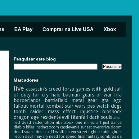
ss
EA Play
Comprar na Live USA
Xbox
Pesquisar este blog
Marcadores
live
assassin's creed
forza
games with gold
call
of duty
far cry
halo
batman
gears of war
fifa
borderlands
battlefield
metal gear
gta
lego
fallout
mortal kombat
star wars
pes
watch dogs
tomb raider
mass effect
injustice
bioshock
dragon age
residente evil
titanfall
dark souls
alien
red dead redemption
nba
xbox one
minecraft
just dance
diablo
killer instinct
xcom
castlevania
sunset overdrive
doom
dead space
deus ex
f1
wolfenstein
street fighter
fable
ghost
recon
devil may cry
need for speed
final fantasy
sombras de