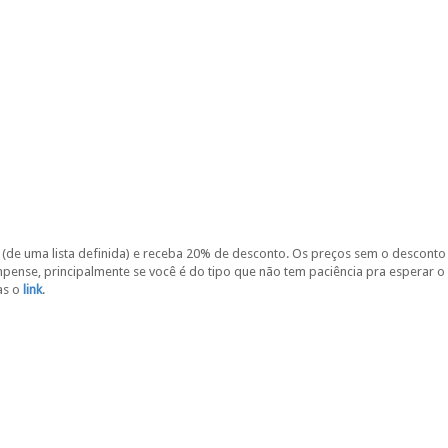
e uma lista definida) e receba 20% de desconto. Os preços sem o desconto
ense, principalmente se você é do tipo que não tem paciência pra esperar o
as o
link
.