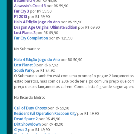
Battlefield 4
por R$ 49,90
Assassin's Creed 3
por R$ 59,90
Far Cry 3
por R$ 59,90
F1 2013
por R$ 59,90
Halo 4 Edição Jogo do Ano
por R$ 59,90
Dragon Age Origins: Ultimate Edition
por R$ 69,90
Lost Planet 3
por R$ 69,90
Far Cry Compilation
por R$ 129,90
No Submarino:
Halo 4 Edição Jogo do Ano
por R$ 50,90
Lost Planet 3
por R$ 67,92
South Park
por R$ 84,92
O Submarino também está com uma promoção pegue 2 lançamentos (d
estão baratos, mas com os 20% pode ter algo com um preço que comp
preço desses lançamentos caírem. Como a lista é grande segue apen
No Ricardo Eletro:
Call of Duty Ghosts
por R$ 59,90
Resident Evil Operation Raccoon City
por R$ 49,90
Dead Space 2
por R$ 49,90
Dirt Showdown
por R$ 49,90
Crysis 2
por R$ 49,90