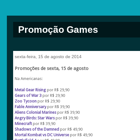
Promoção Games
sexta-feira, 15 de agosto de 2014
Promoções de sexta, 15 de agosto
Na Americanas:
Metal Gear Rising
por R$ 29,90
Gears of War 3
por R$ 29,90
Zoo Tycoon
por R$ 29,90
Fable Anniversary
por R$ 39,90
Aliens Colonial Marines
por R$ 39,90
Angry Birds: Star Wars
por R$ 39,90
Minecraft
por R$ 39,90
Shadows of the Damned
por R$ 49,90
Mortal Kombat vs DC Universe
por R$ 49,90