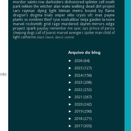
mordor
saints row
darksiders
dishonored
splinter cell
south
park
tekken
the witcher
alan wake
walking dead
dirt
project
cars
rayman
dying light
hitman
metro
bound by flame
dragon's dogma
trials
sniper elite
crysis
ufc
max payne
plants vs zombies
thief
ryse
soulcalibur
ninja gaiden
la noire
marvel
rocksmith
grid
rage
murdered
skyrim
mirrors edge
project spark
payday
remember me
spec ops
prince of persia
sleeping dogs
call of Juarez
marvel avengers
spider man
child of
light
catherine
dead island.
dance central
Arquivo do blog
►
2026
(64)
►
2025
(127)
 não
►
2024
(156)
►
2023
(208)
►
2022
(252)
►
2021
(267)
►
2020
(242)
►
2019
(290)
►
2018
(271)
►
2017
(305)