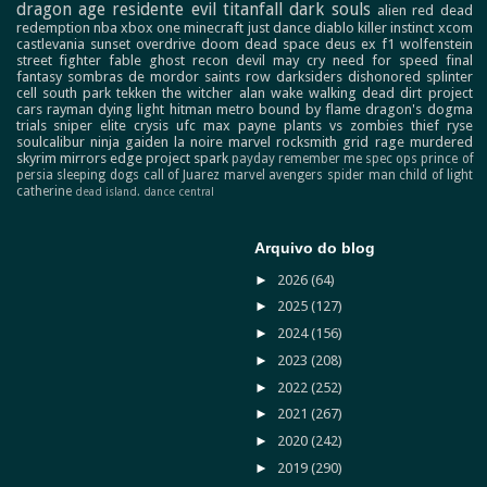
dragon age
residente evil
titanfall
dark souls
alien
red dead
redemption
nba
xbox one
minecraft
just dance
diablo
killer instinct
xcom
castlevania
sunset overdrive
doom
dead space
deus ex
f1
wolfenstein
street fighter
fable
ghost recon
devil may cry
need for speed
final
fantasy
sombras de mordor
saints row
darksiders
dishonored
splinter
cell
south park
tekken
the witcher
alan wake
walking dead
dirt
project
cars
rayman
dying light
hitman
metro
bound by flame
dragon's dogma
trials
sniper elite
crysis
ufc
max payne
plants vs zombies
thief
ryse
soulcalibur
ninja gaiden
la noire
marvel
rocksmith
grid
rage
murdered
skyrim
mirrors edge
project spark
payday
remember me
spec ops
prince of
persia
sleeping dogs
call of Juarez
marvel avengers
spider man
child of light
catherine
dead island.
dance central
Arquivo do blog
►
2026
(64)
►
2025
(127)
►
2024
(156)
►
2023
(208)
►
2022
(252)
►
2021
(267)
►
2020
(242)
►
2019
(290)