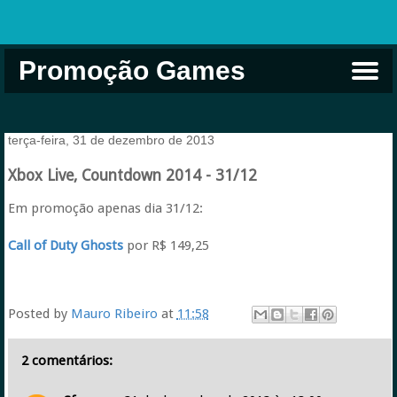
Promoção Games
Comprar na Live USA
Xbox Game Pass
Jogos Grátis
EA Play
Eneba
Xbox
terça-feira, 31 de dezembro de 2013
Xbox Live, Countdown 2014 - 31/12
Em promoção apenas dia 31/12:
Call of Duty Ghosts
por R$ 149,25
Posted by
Mauro Ribeiro
at
11:58
2 comentários: