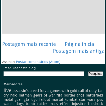
Postagem mais recente
Página inicial
Postagem mais antiga
Assinar:
Postar comentários (Atom)
Pesquisar este blog
Marcadores
live
assassin's creed
forza
games with gold
call of duty
far
cry
halo
batman
gears of war
fifa
borderlands
battlefield
metal gear
gta
lego
fallout
mortal kombat
star wars
pes
watch dogs
tomb raider
mass effect
injustice
bioshock