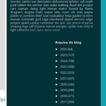
mordor
saints row
darksiders
dishonored
splinter cell
south
park
tekken
the witcher
alan wake
walking dead
dirt
project
cars
rayman
dying light
hitman
metro
bound by flame
dragon's dogma
trials
sniper elite
crysis
ufc
max payne
plants vs zombies
thief
ryse
soulcalibur
ninja gaiden
la noire
marvel
rocksmith
grid
rage
murdered
skyrim
mirrors edge
project spark
payday
remember me
spec ops
prince of persia
sleeping dogs
call of Juarez
marvel avengers
spider man
child of
light
catherine
dead island.
dance central
Arquivo do blog
►
2026
(64)
►
2025
(127)
►
2024
(156)
►
2023
(208)
►
2022
(252)
►
2021
(267)
►
2020
(242)
►
2019
(290)
►
2018
(271)
iga
►
2017
(305)