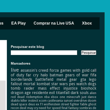
ss
EA Play
Comprar na Live USA
Xbox
Pesquisar este blog
Marcadores
live
assassin's creed
forza
games with gold
call
of duty
far cry
halo
batman
gears of war
fifa
borderlands
battlefield
metal gear
gta
lego
fallout
mortal kombat
star wars
pes
watch dogs
tomb raider
mass effect
injustice
bioshock
dragon age
residente evil
titanfall
dark souls
alien
red dead redemption
nba
xbox one
minecraft
just dance
diablo
killer instinct
xcom
castlevania
sunset overdrive
doom
dead space
deus ex
f1
wolfenstein
street fighter
fable
ghost
recon
devil may cry
need for speed
final fantasy
sombras de