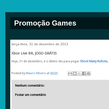
Promoção Games
terça-feira, 31 de dezembro de 2013
Xbox Live BR, JOGO GRÁTIS
Hoje, 31 de dezembro, é o último dia para pegar
Shoot Many Robots
,
Posted by
Mauro Ribeiro
at
00:05
Nenhum comentário:
Postar um comentário