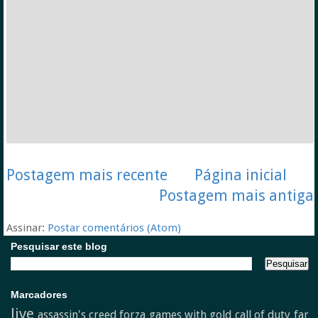
Postagem mais recente
Página inicial
Postagem mais antiga
Assinar:
Postar comentários (Atom)
Pesquisar este blog
Marcadores
live
assassin's creed
forza
games with gold
call of duty
far