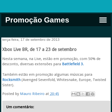
Promoção Games
Comprar na Live USA
Xbox Game Pass
Jogos Grátis
EA Play
Eneba
Xbox
terça-feira, 17 de setembro de 2013
Xbox Live BR, de 17 a 23 de setembro
Nesta semana, na Live, estão em promoção, com 50% de
desconto, diversas extensões para
Battlefield 3.
Também estão em promoção algumas músicas para
Rocksmith
(Avenged Sevenfold, Whitesnake, Europe, Twisted
Sister).
Posted by
Mauro Ribeiro
at
20:45
Um comentário: