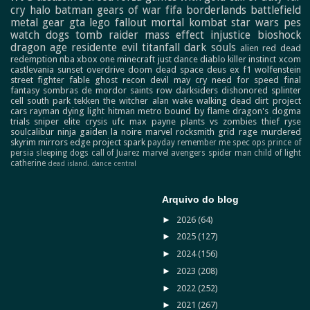
cry
halo
batman
gears of war
fifa
borderlands
battlefield
metal gear
gta
lego
fallout
mortal kombat
star wars
pes
watch dogs
tomb raider
mass effect
injustice
bioshock
dragon age
residente evil
titanfall
dark souls
alien
red dead
redemption
nba
xbox one
minecraft
just dance
diablo
killer instinct
xcom
castlevania
sunset overdrive
doom
dead space
deus ex
f1
wolfenstein
street fighter
fable
ghost recon
devil may cry
need for speed
final
fantasy
sombras de mordor
saints row
darksiders
dishonored
splinter
cell
south park
tekken
the witcher
alan wake
walking dead
dirt
project
cars
rayman
dying light
hitman
metro
bound by flame
dragon's dogma
trials
sniper elite
crysis
ufc
max payne
plants vs zombies
thief
ryse
soulcalibur
ninja gaiden
la noire
marvel
rocksmith
grid
rage
murdered
skyrim
mirrors edge
project spark
payday
remember me
spec ops
prince of
persia
sleeping dogs
call of Juarez
marvel avengers
spider man
child of light
catherine
dead island.
dance central
Arquivo do blog
►
2026
(64)
►
2025
(127)
►
2024
(156)
►
2023
(208)
►
2022
(252)
►
2021
(267)