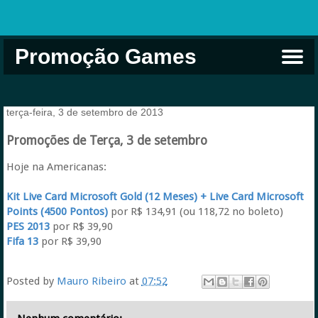
Promoção Games
Comprar na Live USA
Xbox Game Pass
Jogos Grátis
EA Play
Eneba
Xbox
terça-feira, 3 de setembro de 2013
Promoções de Terça, 3 de setembro
Hoje na Americanas:
Kit Live Card Microsoft Gold (12 Meses) + Live Card Microsoft
Points (4500 Pontos)
por R$ 134,91 (ou 118,72 no boleto)
PES 2013
por R$ 39,90
Fifa 13
por R$ 39,90
Posted by
Mauro Ribeiro
at
07:52