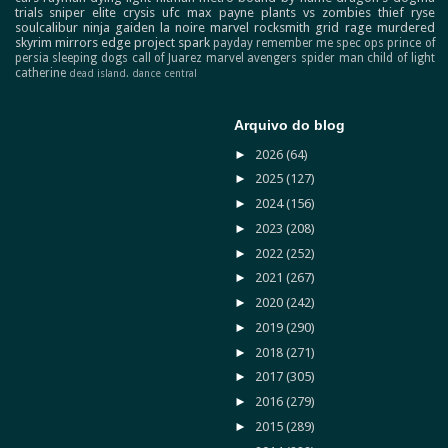
trials
sniper elite
crysis
ufc
max payne
plants vs zombies
thief
ryse
soulcalibur
ninja gaiden
la noire
marvel
rocksmith
grid
rage
murdered
skyrim
mirrors edge
project spark
payday
remember me
spec ops
prince of
persia
sleeping dogs
call of Juarez
marvel avengers
spider man
child of light
catherine
dead island.
dance central
Arquivo do blog
►
2026
(64)
►
2025
(127)
►
2024
(156)
►
2023
(208)
►
2022
(252)
►
2021
(267)
►
2020
(242)
►
2019
(290)
►
2018
(271)
►
2017
(305)
►
2016
(279)
►
2015
(289)