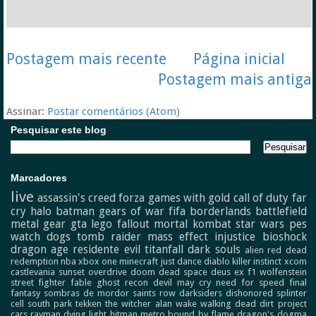
Postagem mais recente
Página inicial
Postagem mais antiga
Assinar:
Postar comentários (Atom)
Pesquisar este blog
Marcadores
live
assassin's creed
forza
games with gold
call of duty
far
cry
halo
batman
gears of war
fifa
borderlands
battlefield
metal gear
gta
lego
fallout
mortal kombat
star wars
pes
watch dogs
tomb raider
mass effect
injustice
bioshock
dragon age
residente evil
titanfall
dark souls
alien
red dead
redemption
nba
xbox one
minecraft
just dance
diablo
killer instinct
xcom
castlevania
sunset overdrive
doom
dead space
deus ex
f1
wolfenstein
street fighter
fable
ghost recon
devil may cry
need for speed
final
fantasy
sombras de mordor
saints row
darksiders
dishonored
splinter
cell
south park
tekken
the witcher
alan wake
walking dead
dirt
project
cars
rayman
dying light
hitman
metro
bound by flame
dragon's dogma