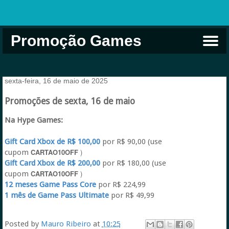
Promoção Games
Comprar na Live USA
Xbox Game Pass
Jogos Grátis
EA Play
Eneba
Xbox
sexta-feira, 16 de maio de 2025
Promoções de sexta, 16 de maio
Na Hype Games:
Gift Card Xbox de R$ 100,00
por R$ 90,00 (use
CARTAO10OFF
)
cupom
Gift Card Xbox de R$ 200,00
por R$ 180,00 (use
CARTAO10OFF
)
cupom
12 meses Game Pass Core
por R$ 224,99
1 mês de Game Pass Ultimate
por R$ 49,99
Posted by
Mauro Ribeiro
at
10:25