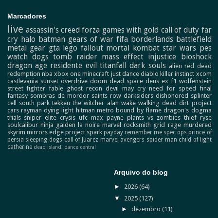
Marcadores
live
assassin's creed
forza
games with gold
call of duty
far
cry
halo
batman
gears of war
fifa
borderlands
battlefield
metal gear
gta
lego
fallout
mortal kombat
star wars
pes
watch dogs
tomb raider
mass effect
injustice
bioshock
dragon age
residente evil
titanfall
dark souls
alien
red dead
redemption
nba
xbox one
minecraft
just dance
diablo
killer instinct
xcom
castlevania
sunset overdrive
doom
dead space
deus ex
f1
wolfenstein
street fighter
fable
ghost recon
devil may cry
need for speed
final
fantasy
sombras de mordor
saints row
darksiders
dishonored
splinter
cell
south park
tekken
the witcher
alan wake
walking dead
dirt
project
cars
rayman
dying light
hitman
metro
bound by flame
dragon's dogma
trials
sniper elite
crysis
ufc
max payne
plants vs zombies
thief
ryse
soulcalibur
ninja gaiden
la noire
marvel
rocksmith
grid
rage
murdered
skyrim
mirrors edge
project spark
payday
remember me
spec ops
prince of
persia
sleeping dogs
call of Juarez
marvel avengers
spider man
child of light
catherine
dead island.
dance central
Arquivo do blog
►
2026
(64)
▼
2025
(127)
►
dezembro
(11)