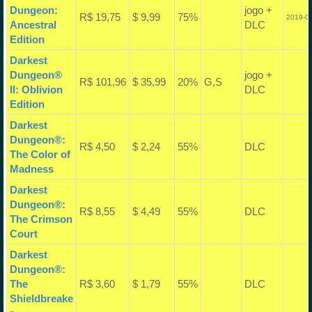
Dungeon:
jogo +
R$ 19,75
$ 9,99
75%
2019-05
Ancestral
DLC
Edition
Darkest
Dungeon®
jogo +
R$ 101,96
$ 35,99
20%
G,S
II: Oblivion
DLC
Edition
Darkest
Dungeon®:
R$ 4,50
$ 2,24
55%
DLC
The Color of
Madness
Darkest
Dungeon®:
R$ 8,55
$ 4,49
55%
DLC
The Crimson
Court
Darkest
Dungeon®:
The
R$ 3,60
$ 1,79
55%
DLC
Shieldbreake