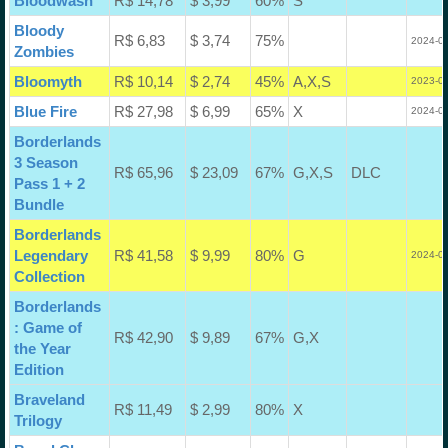
Bloodwash
R$ 14,78
$ 3,99
60%
S
Bloody
R$ 6,83
$ 3,74
75%
2024-04
Zombies
Bloomyth
R$ 10,14
$ 2,74
45%
A,X,S
2023-09
Blue Fire
R$ 27,98
$ 6,99
65%
X
2024-06
Borderlands
3 Season
R$ 65,96
$ 23,09
67%
G,X,S
DLC
Pass 1 + 2
Bundle
Borderlands
Legendary
R$ 41,58
$ 9,99
80%
G
2024-07
Collection
Borderlands
: Game of
R$ 42,90
$ 9,89
67%
G,X
the Year
Edition
Braveland
R$ 11,49
$ 2,99
80%
X
Trilogy