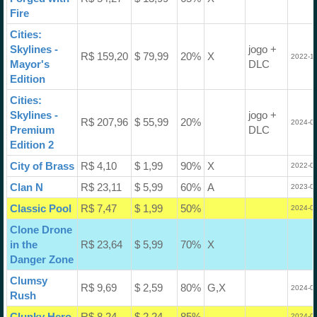
Fire
Cities:
Skylines -
jogo +
R$ 159,20
$ 79,99
20%
X
2022-11
Mayor's
DLC
Edition
Cities:
Skylines -
jogo +
R$ 207,96
$ 55,99
20%
2024-05
Premium
DLC
Edition 2
City of Brass
R$ 4,10
$ 1,99
90%
X
2022-03
Clan N
R$ 23,11
$ 5,99
60%
A
2023-06
Classic Pool
R$ 7,47
$ 1,99
50%
2024-03
Clone Drone
in the
R$ 23,64
$ 5,99
70%
X
Danger Zone
Clumsy
R$ 9,69
$ 2,59
80%
G,X
2024-05
Rush
Clunky Hero
R$ 8,24
$ 2,24
85%
2024-07