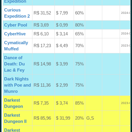
Expedition
Curious
R$ 31,52
$ 7,99
60%
2024-02
Expedition 2
Cyber Pool
R$ 3,69
$ 0,99
80%
CyberHive
R$ 6,10
$ 3,14
65%
2024-03
Cymatically
R$ 17,23
$ 4,49
70%
2023-08
Muffed
Dance of
Death: Du
R$ 14,98
$ 3,99
75%
Lac & Fey
Dark Nights
with Poe and
R$ 11,36
$ 2,99
75%
Munro
Darkest
R$ 7,35
$ 3,74
85%
2023-08
Dungeon
Darkest
R$ 85,96
$ 31,99
20%
G,S
Dungeon II
Darkest