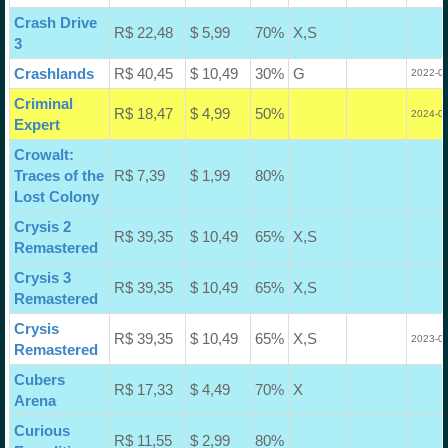
Crash Drive
R$ 22,48
$ 5,99
70%
X,S
3
Crashlands
R$ 40,45
$ 10,49
30%
G
2022-02
Criminal
R$ 18,47
$ 4,99
50%
2024-07
Expert
Crowalt:
Traces of the
R$ 7,39
$ 1,99
80%
Lost Colony
Crysis 2
R$ 39,35
$ 10,49
65%
X,S
Remastered
Crysis 3
R$ 39,35
$ 10,49
65%
X,S
Remastered
Crysis
R$ 39,35
$ 10,49
65%
X,S
2023-08
Remastered
Cubers
R$ 17,33
$ 4,49
70%
X
Arena
Curious
R$ 11,55
$ 2,99
80%