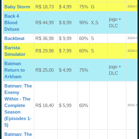
Baby Storm
R$ 18,73
$ 4,99
75%
G
2024-05
Back 4
jogo +
Blood
R$ 44,99
$ 8,99
90%
X,S
DLC
Deluxe
Backbeat
R$ 36,98
$ 9,99
60%
S
2024-02
Barista
R$ 29,98
$ 7,99
60%
S
2024-05
Simulator
Batman
jogo +
Return to
R$ 25,00
$ 4,99
75%
DLC
Arkham
Batman: The
Enemy
Within - The
Complete
R$ 18,40
$ 5,99
60%
2021-12
Season
(Episodes 1-
5)
Batman: The