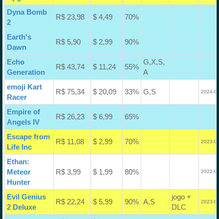
Dyna Bomb
R$ 23,98
$ 4,49
70%
2
Earth's
R$ 5,90
$ 2,99
90%
Dawn
Echo
G,X,S,
R$ 43,74
$ 11,24
55%
Generation
A
emoji Kart
R$ 75,34
$ 20,09
33%
G,S
2024-05
Racer
Empire of
R$ 26,23
$ 6,99
65%
Angels IV
Escape from
R$ 11,08
$ 2,99
70%
2023-08
Life Inc
Ethan:
Meteor
R$ 3,99
$ 1,99
80%
2022-03
Hunter
Evil Genius
jogo +
R$ 22,24
$ 5,99
90%
A,S
2023-08
2 Deluxe
DLC