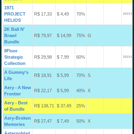
1971
PROJECT
R$ 17,33
$ 4,49
70%
2023-09
HELIOS
2K Ball N'
Brawl
R$ 79,97
$ 14,99
75%
G
Bundle
8Floor
Strategic
R$ 29,98
$ 7,99
60%
2023-03
Collection
A Gummy's
R$ 18,91
$ 5,99
70%
S
Life
Aery - A New
R$ 22,17
$ 5,99
40%
X
Frontier
Aery - Best
R$ 138,71
$ 37,49
25%
of Bundle
Aery-Broken
R$ 27,47
$ 7,49
50%
X
Memories
Aeternoblad