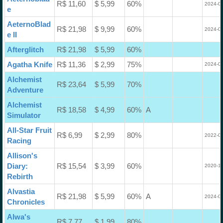
R$ 11,60
$ 5,99
60%
2024-05
e
AeternoBlad
R$ 21,98
$ 9,99
60%
2024-05
e II
Afterglitch
R$ 21,98
$ 5,99
60%
Agatha Knife
R$ 11,36
$ 2,99
75%
2024-01
Alchemist
R$ 23,64
$ 5,99
70%
Adventure
Alchemist
R$ 18,58
$ 4,99
60%
A
Simulator
All-Star Fruit
R$ 6,99
$ 2,99
80%
2022-05
Racing
Allison's
Diary:
R$ 15,54
$ 3,99
60%
2020-11
Rebirth
Alvastia
R$ 21,98
$ 5,99
60%
A
2024-02
Chronicles
Alwa's
R$ 7,77
$ 1,99
80%