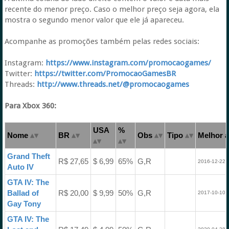
recente do menor preço. Caso o melhor preço seja agora, ela
mostra o segundo menor valor que ele já apareceu.
Acompanhe as promoções também pelas redes sociais:
Instagram:
https://www.instagram.com/promocaogames/
Twitter:
https://twitter.com/PromocaoGamesBR
Threads:
http://www.threads.net/@promocaogames
Para Xbox 360:
USA
%
Nome
BR
Obs
Tipo
Melhor a
Grand Theft
R$ 27,65
$ 6,99
65%
G,R
2016-12-22 
Auto IV
GTA IV: The
Ballad of
R$ 20,00
$ 9,99
50%
G,R
2017-10-10 
Gay Tony
GTA IV: The