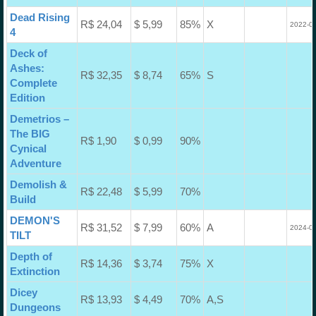
Dead Rising
R$ 24,04
$ 5,99
85%
X
2022-02
4
Deck of
Ashes:
R$ 32,35
$ 8,74
65%
S
Complete
Edition
Demetrios –
The BIG
R$ 1,90
$ 0,99
90%
Cynical
Adventure
Demolish &
R$ 22,48
$ 5,99
70%
Build
DEMON'S
R$ 31,52
$ 7,99
60%
A
2024-02
TILT
Depth of
R$ 14,36
$ 3,74
75%
X
Extinction
Dicey
R$ 13,93
$ 4,49
70%
A,S
Dungeons