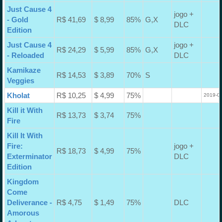
Just Cause 4
jogo +
- Gold
R$ 41,69
$ 8,99
85%
G,X
DLC
Edition
Just Cause 4
jogo +
R$ 24,29
$ 5,99
85%
G,X
- Reloaded
DLC
Kamikaze
R$ 14,53
$ 3,89
70%
S
Veggies
Kholat
R$ 10,25
$ 4,99
75%
2019-04
Kill it With
R$ 13,73
$ 3,74
75%
Fire
Kill It With
Fire:
jogo +
R$ 18,73
$ 4,99
75%
Exterminator
DLC
Edition
Kingdom
Come
Deliverance -
R$ 4,75
$ 1,49
75%
DLC
Amorous