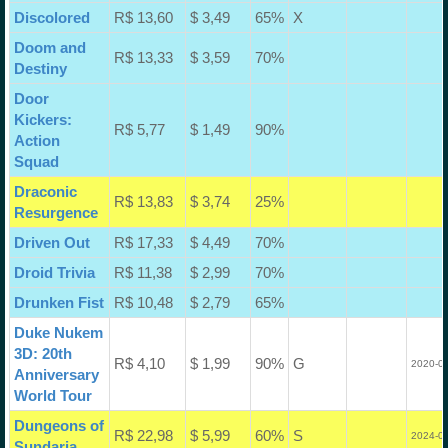
Discolored
R$ 13,60
$ 3,49
65%
X
Doom and
R$ 13,33
$ 3,59
70%
Destiny
Door
Kickers:
R$ 5,77
$ 1,49
90%
Action
Squad
Draconic
R$ 13,83
$ 3,74
25%
Resurgence
Driven Out
R$ 17,33
$ 4,49
70%
Droid Trivia
R$ 11,38
$ 2,99
70%
Drunken Fist
R$ 10,48
$ 2,79
65%
Duke Nukem
3D: 20th
R$ 4,10
$ 1,99
90%
G
2020-08
Anniversary
World Tour
Dungeons of
R$ 22,98
$ 5,99
60%
S
2024-04
Sundaria