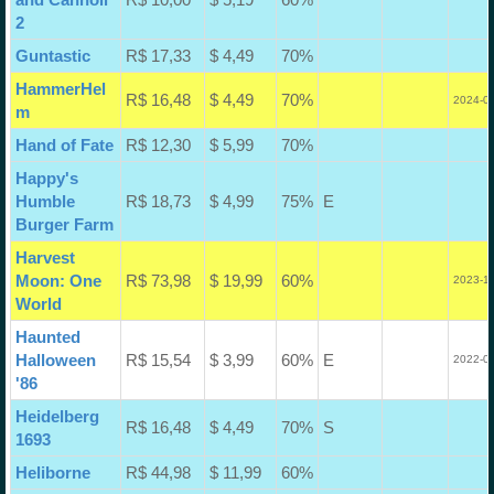
2
Guntastic
R$ 17,33
$ 4,49
70%
HammerHel
R$ 16,48
$ 4,49
70%
2024-06
m
Hand of Fate
R$ 12,30
$ 5,99
70%
Happy's
Humble
R$ 18,73
$ 4,99
75%
E
Burger Farm
Harvest
Moon: One
R$ 73,98
$ 19,99
60%
2023-10
World
Haunted
Halloween
R$ 15,54
$ 3,99
60%
E
2022-03
'86
Heidelberg
R$ 16,48
$ 4,49
70%
S
1693
Heliborne
R$ 44,98
$ 11,99
60%