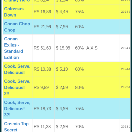
Colossus
R$ 16,86
$ 4,49
75%
2024-07
Down
Conan Chop
R$ 21,99
$ 7,99
60%
Chop
Conan
Exiles -
R$ 51,60
$ 19,99
60%
A,X,S
2024-06
Standard
Edition
Cook, Serve,
R$ 19,38
$ 5,19
60%
2024-05
Delicious!
Cook, Serve,
Delicious!
R$ 9,89
$ 2,59
80%
2022-04
2!!
Cook, Serve,
Delicious!
R$ 18,73
$ 4,99
75%
3?!
Cosmic Top
R$ 11,38
$ 2,99
70%
2023-12
Secret