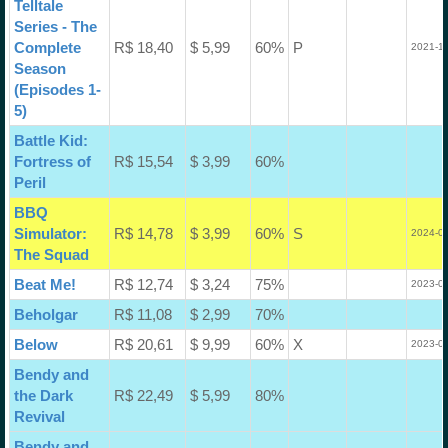
Telltale
Series - The
Complete
R$ 18,40
$ 5,99
60%
P
2021-12
Season
(Episodes 1-
5)
Battle Kid:
Fortress of
R$ 15,54
$ 3,99
60%
Peril
BBQ
Simulator:
R$ 14,78
$ 3,99
60%
S
2024-07
The Squad
Beat Me!
R$ 12,74
$ 3,24
75%
2023-06
Beholgar
R$ 11,08
$ 2,99
70%
Below
R$ 20,61
$ 9,99
60%
X
2023-08
Bendy and
the Dark
R$ 22,49
$ 5,99
80%
Revival
Bendy and