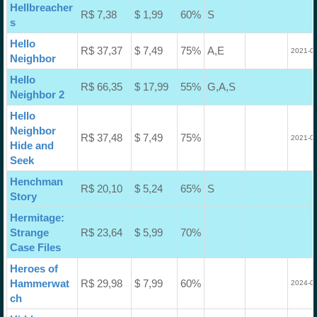
Hellbreacher
R$ 7,38
$ 1,99
60%
S
s
Hello
R$ 37,37
$ 7,49
75%
A,E
2021-04
Neighbor
Hello
R$ 66,35
$ 17,99
55%
G,A,S
Neighbor 2
Hello
Neighbor
R$ 37,48
$ 7,49
75%
2021-05
Hide and
Seek
Henchman
R$ 20,10
$ 5,24
65%
S
Story
Hermitage:
Strange
R$ 23,64
$ 5,99
70%
Case Files
Heroes of
Hammerwat
R$ 29,98
$ 7,99
60%
2024-03
ch