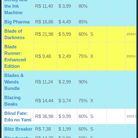
the Ink
R$ 11,40
$ 3,99
80%
Machine
Big Pharma
R$ 16,86
$ 4,49
85%
Blade of
R$ 21,98
$ 5,99
60%
S
2024-07
Darkness
Blade
Runner:
R$ 9,48
$ 2,49
75%
X
2023-08
Enhanced
Edition
Blades &
Wands
R$ 11,24
$ 2,99
90%
Bundle
Blazing
R$ 14,44
$ 3,74
75%
X
Beaks
Blind Fate:
R$ 36,98
$ 9,99
60%
S
2023-10
Edo no Yami
Blitz Breaker
R$ 7,38
$ 1,99
60%
S