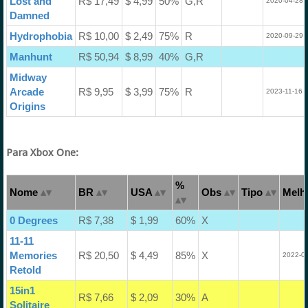
Lost and
R$ 17,49
$ 4,99
50%
G,R
2020-04-28 
Damned
Hydrophobia
R$ 10,00
$ 2,49
75%
R
2020-09-29 
Manhunt
R$ 50,94
$ 8,99
40%
G,R
Midway
Arcade
R$ 9,95
$ 3,99
75%
R
2023-11-16 
Origins
Para Xbox One:
%
Nome
BR
USA
Obs
Tipo
Melho
0 Degrees
R$ 7,38
$ 1,99
60%
X
11-11
Memories
R$ 20,50
$ 4,49
85%
X
2022-03
Retold
15in1
R$ 7,66
$ 2,09
30%
A
Solitaire