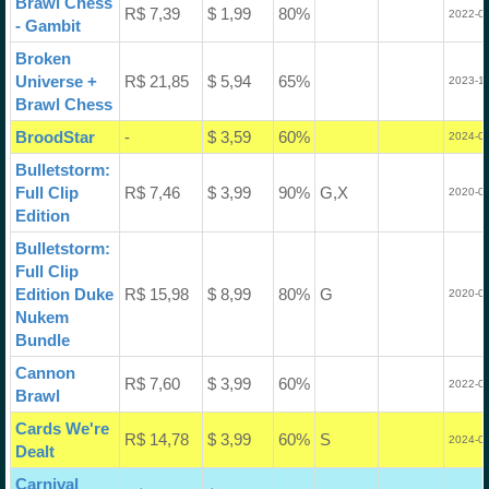
Brawl Chess
R$ 7,39
$ 1,99
80%
2022-05
- Gambit
Broken
Universe +
R$ 21,85
$ 5,94
65%
2023-12
Brawl Chess
BroodStar
-
$ 3,59
60%
2024-07
Bulletstorm:
Full Clip
R$ 7,46
$ 3,99
90%
G,X
2020-08
Edition
Bulletstorm:
Full Clip
Edition Duke
R$ 15,98
$ 8,99
80%
G
2020-08
Nukem
Bundle
Cannon
R$ 7,60
$ 3,99
60%
2022-09
Brawl
Cards We're
R$ 14,78
$ 3,99
60%
S
2024-07
Dealt
Carnival