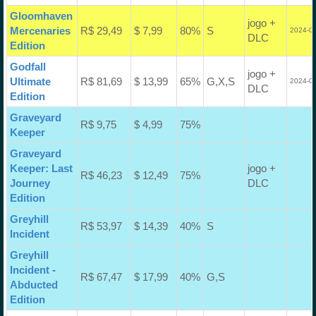
Gloomhaven
jogo +
Mercenaries
R$ 29,49
$ 7,99
80%
S
2024-03
DLC
Edition
Godfall
jogo +
Ultimate
R$ 81,69
$ 13,99
65%
G,X,S
2024-07
DLC
Edition
Graveyard
R$ 9,75
$ 4,99
75%
Keeper
Graveyard
Keeper: Last
jogo +
R$ 46,23
$ 12,49
75%
Journey
DLC
Edition
Greyhill
R$ 53,97
$ 14,39
40%
S
Incident
Greyhill
Incident -
R$ 67,47
$ 17,99
40%
G,S
Abducted
Edition