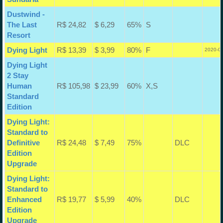
Dustwind -
The Last
R$ 24,82
$ 6,29
65%
S
Resort
Dying Light
R$ 13,39
$ 3,99
80%
F
2020-01
Dying Light
2 Stay
Human
R$ 105,98
$ 23,99
60%
X,S
Standard
Edition
Dying Light:
Standard to
Definitive
R$ 24,48
$ 7,49
75%
DLC
Edition
Upgrade
Dying Light:
Standard to
Enhanced
R$ 19,77
$ 5,99
40%
DLC
Edition
Upgrade