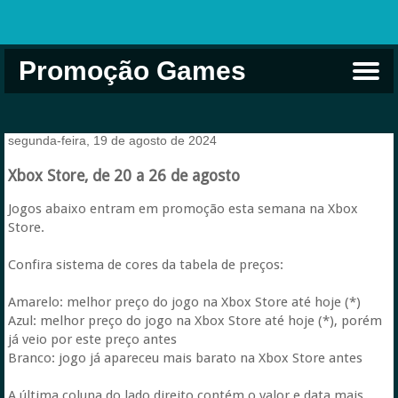
Promoção Games
Comprar na Live USA
Xbox Game Pass
Jogos Grátis
EA Play
Eneba
Xbox
segunda-feira, 19 de agosto de 2024
Xbox Store, de 20 a 26 de agosto
Jogos abaixo entram em promoção esta semana na Xbox
Store.
Confira sistema de cores da tabela de preços:
Amarelo: melhor preço do jogo na Xbox Store até hoje (*)
Azul: melhor preço do jogo na Xbox Store até hoje (*), porém
já veio por este preço antes
Branco: jogo já apareceu mais barato na Xbox Store antes
A última coluna do lado direito contém o valor e data mais