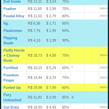
Evil Inside
R$ 12,11
$ 3,24
75%
Feather
R$ 11,65
$ 2,99
70%
2023-12
Feudal Alloy
R$ 11,03
$ 2,79
80%
2022-03
fig.
R$ 6,38
$ 1,71
60%
Flaskoman
R$ 7,76
$ 1,99
60%
Flipping
R$ 4,10
$ 1,99
90%
Death
Fluffy Horde
+ Clumsy
R$ 18,73
$ 4,99
75%
2024-04
Rush
Fortified
R$ 10,15
$ 5,24
65%
*
2018-07
Freedom
R$ 14,44
$ 3,74
75%
2022-03
Finger
Fueled Up
R$ 29,98
$ 7,99
60%
2024-06
Fury
R$ 11,82
$ 2,99
85%
X
Unleashed
Get Even
R$ 18,93
$ 4,49
85%
2022-04