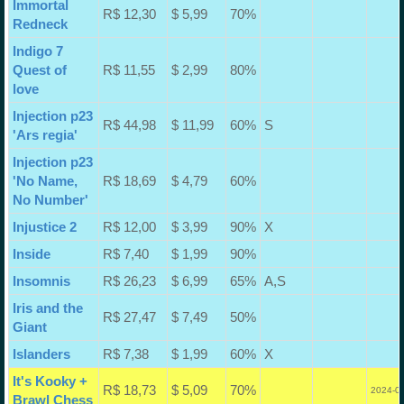
Immortal
R$ 12,30
$ 5,99
70%
Redneck
Indigo 7
Quest of
R$ 11,55
$ 2,99
80%
love
Injection p23
R$ 44,98
$ 11,99
60%
S
'Ars regia'
Injection p23
'No Name,
R$ 18,69
$ 4,79
60%
No Number'
Injustice 2
R$ 12,00
$ 3,99
90%
X
Inside
R$ 7,40
$ 1,99
90%
Insomnis
R$ 26,23
$ 6,99
65%
A,S
Iris and the
R$ 27,47
$ 7,49
50%
Giant
Islanders
R$ 7,38
$ 1,99
60%
X
It's Kooky +
R$ 18,73
$ 5,09
70%
2024-04
Brawl Chess