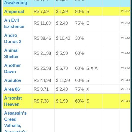
Awakening
Ampersat
R$ 7,59
$ 1,99
80%
S
2023-12
An Evil
R$ 11,68
$ 2,49
75%
E
2023-08
Existence
Andro
R$ 38,46
$ 10,49
30%
2024-04
Dunos 2
Animal
R$ 21,98
$ 5,99
60%
2024-03
Shelter
Another
R$ 25,98
$ 6,79
60%
S,X,A
2021-08
Dawn
Apsulov
R$ 44,98
$ 11,99
60%
S
2024-02
Area 86
R$ 9,71
$ 2,49
75%
X
2022-03
Arsonist
R$ 7,38
$ 1,99
60%
S
2024-01
Heaven
Assassin's
Creed
Valhalla,
Assassin's