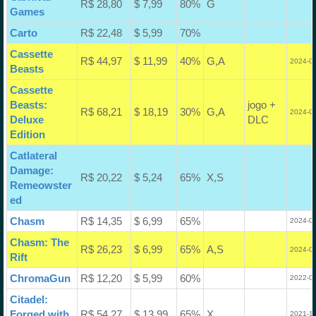
R$ 28,80
$ 7,99
80%
G
Games
Carto
R$ 22,48
$ 5,99
70%
Cassette
R$ 44,97
$ 11,99
40%
G,A
2024-03
Beasts
Cassette
Beasts:
jogo +
R$ 68,21
$ 18,19
30%
G,A
2024-03
Deluxe
DLC
Edition
Catlateral
Damage:
R$ 20,22
$ 5,24
65%
X,S
Remeowster
ed
Chasm
R$ 14,35
$ 6,99
65%
2024-07
Chasm: The
R$ 26,23
$ 6,99
65%
A,S
2024-07
Rift
ChromaGun
R$ 12,20
$ 5,99
60%
2022-03
Citadel:
Forged with
R$ 54,27
$ 13,99
65%
X
2021-12