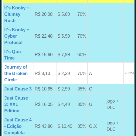
It's Kooky +
Clumsy
R$ 20,98
$ 5,69
70%
Rush
It's Kooky +
Cyber
R$ 22,48
$ 5,99
70%
Protocol
It's Quiz
R$ 15,60
$ 7,99
60%
Time
Journey of
the Broken
R$ 9,13
$ 2,39
70%
A
2022-03
Circle
Just Cause 3
R$ 10,65
$ 2,99
85%
G
Just Cause
jogo +
3: XXL
R$ 16,05
$ 4,49
85%
G
DLC
Edition
Just Cause 4
jogo +
- Edição
R$ 43,86
$ 10,49
85%
G,X
DLC
Completa