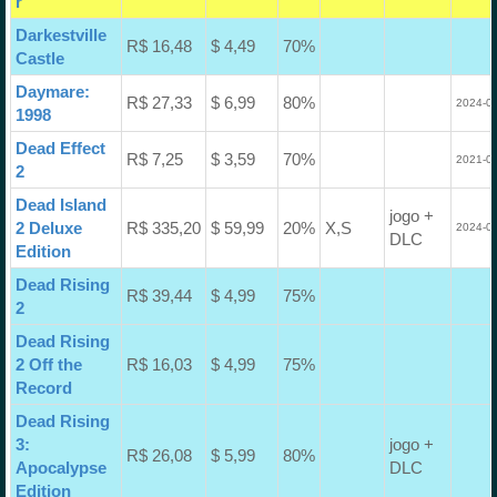
r
Darkestville
R$ 16,48
$ 4,49
70%
Castle
Daymare:
R$ 27,33
$ 6,99
80%
2024-04
1998
Dead Effect
R$ 7,25
$ 3,59
70%
2021-08
2
Dead Island
jogo +
2 Deluxe
R$ 335,20
$ 59,99
20%
X,S
2024-06
DLC
Edition
Dead Rising
R$ 39,44
$ 4,99
75%
2
Dead Rising
2 Off the
R$ 16,03
$ 4,99
75%
Record
Dead Rising
3:
jogo +
R$ 26,08
$ 5,99
80%
Apocalypse
DLC
Edition