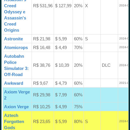
Creed
R$ 531,96
$ 127,99
20%
X
2024-07
Odyssey e
Assassin's
Creed
Origins
Astronite
R$ 21,98
$ 5,99
60%
S
2024-02
Atomicrops
R$ 16,48
$ 4,49
70%
2024-03
Autobahn
Police
R$ 38,76
$ 10,39
20%
DLC
2024-07
Simulator 3:
Off-Road
Awkward
R$ 9,67
$ 4,79
60%
2021-01
Axiom Verge
R$ 29,98
$ 7,99
60%
2
Axion Verge
R$ 10,25
$ 4,99
75%
Aztech
Forgotten
R$ 23,65
$ 5,99
80%
S
2024-02
Gods