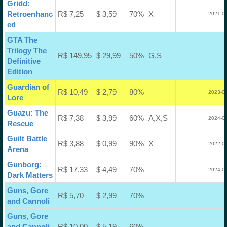
Gridd:
Retroenhanc
R$ 7,25
$ 3,59
70%
X
2021-08
ed
GTA The
Trilogy The
R$ 149,95
$ 29,99
50%
G,S
Definitive
Edition
Guardian of
R$ 10,49
$ 2,79
80%
2023-09
Lore
Guazu: The
R$ 7,38
$ 3,99
60%
A,X,S
2024-02
Rescue
Guilt Battle
R$ 3,88
$ 0,99
90%
X
2022-03
Arena
Gunborg:
R$ 17,33
$ 4,49
70%
2024-02
Dark Matters
Guns, Gore
R$ 5,70
$ 2,99
70%
and Cannoli
Guns, Gore
and Cannoli
R$ 10,00
$ 5,19
60%