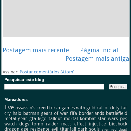
Postagem mais recente
Página inicial
Postagem mais antiga
Assinar:
Postar comentários (Atom)
Pesquisar este blog
Marcadores
live
assassin's creed
forza
games with gold
call of duty
far
cry
halo
batman
gears of war
fifa
borderlands
battlefield
metal gear
gta
lego
fallout
mortal kombat
star wars
pes
watch dogs
tomb raider
mass effect
injustice
bioshock
dragon age
residente evil
titanfall
dark souls
alien
red dead