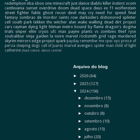
redemption
nba
xbox one
minecraft
just dance
diablo
killer instinct
xcom
castlevania
sunset overdrive
doom
dead space
deus ex
f1
wolfenstein
street fighter
fable
ghost recon
devil may cry
need for speed
final
fantasy
sombras de mordor
saints row
darksiders
dishonored
splinter
cell
south park
tekken
the witcher
alan wake
walking dead
dirt
project
cars
rayman
dying light
hitman
metro
bound by flame
dragon's dogma
trials
sniper elite
crysis
ufc
max payne
plants vs zombies
thief
ryse
soulcalibur
ninja gaiden
la noire
marvel
rocksmith
grid
rage
murdered
skyrim
mirrors edge
project spark
payday
remember me
spec ops
prince of
persia
sleeping dogs
call of Juarez
marvel avengers
spider man
child of light
catherine
dead island.
dance central
Arquivo do blog
►
2026
(64)
►
2025
(127)
▼
2024
(156)
►
dezembro
(15)
►
novembro
(8)
►
outubro
(8)
►
setembro
(10)
►
agosto
(15)
►
julho
(20)