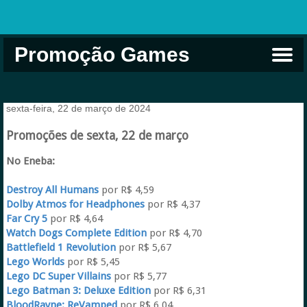
Promoção Games
Comprar na Live USA
Xbox Game Pass
Jogos Grátis
EA Play
Eneba
Xbox
sexta-feira, 22 de março de 2024
Promoções de sexta, 22 de março
No Eneba:
Destroy All Humans
por R$ 4,59
Dolby Atmos for Headphones
por R$ 4,37
Far Cry 5
por R$ 4,64
Watch Dogs Complete Edition
por R$ 4,70
Battlefield 1 Revolution
por R$ 5,67
Lego Worlds
por R$ 5,45
Lego DC Super Villains
por R$ 5,77
Lego Batman 3: Deluxe Edition
por R$ 6,31
BloodRayne: ReVamped
por R$ 6,04