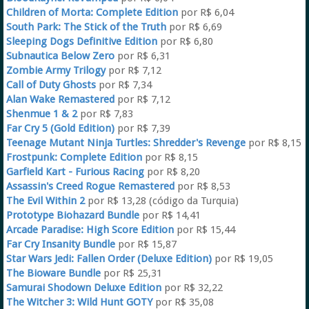
Children of Morta: Complete Edition
por R$ 6,04
South Park: The Stick of the Truth
por R$ 6,69
Sleeping Dogs Definitive Edition
por R$ 6,80
Subnautica Below Zero
por R$ 6,31
Zombie Army Trilogy
por R$ 7,12
Call of Duty Ghosts
por R$ 7,34
Alan Wake Remastered
por R$ 7,12
Shenmue 1 & 2
por R$ 7,83
Far Cry 5 (Gold Edition)
por R$ 7,39
Teenage Mutant Ninja Turtles: Shredder's Revenge
por R$ 8,15
Frostpunk: Complete Edition
por R$ 8,15
Garfield Kart - Furious Racing
por R$ 8,20
Assassin's Creed Rogue Remastered
por R$ 8,53
The Evil Within 2
por R$ 13,28 (código da Turquia)
Prototype Biohazard Bundle
por R$ 14,41
Arcade Paradise: High Score Edition
por R$ 15,44
Far Cry Insanity Bundle
por R$ 15,87
Star Wars Jedi: Fallen Order (Deluxe Edition)
por R$ 19,05
The Bioware Bundle
por R$ 25,31
Samurai Shodown Deluxe Edition
por R$ 32,22
The Witcher 3: Wild Hunt GOTY
por R$ 35,08