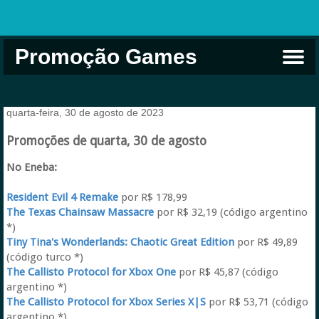
Promoção Games
Comprar na Live USA
Xbox Game Pass
Jogos Grátis
EA Play
Eneba
Xbox
quarta-feira, 30 de agosto de 2023
Promoções de quarta, 30 de agosto
No Eneba:
Resident Evil 4 Remake
por R$ 178,99
The Texas Chainsaw Massacre
por R$ 32,19 (código argentino
*)
Tiny Tina's Wonderlands: Chaotic Great Edition
por R$ 49,89
(código turco *)
The Callisto Protocol for Xbox One
por R$ 45,87 (código
argentino *)
The Callisto Protocol for Xbox Series X|S
por R$ 53,71 (código
argentino *)