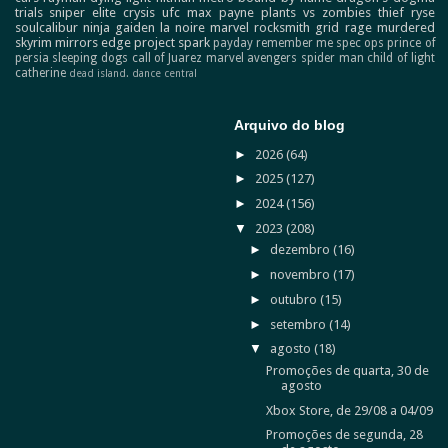
trials
sniper elite
crysis
ufc
max payne
plants vs zombies
thief
ryse
soulcalibur
ninja gaiden
la noire
marvel
rocksmith
grid
rage
murdered
skyrim
mirrors edge
project spark
payday
remember me
spec ops
prince of
persia
sleeping dogs
call of Juarez
marvel avengers
spider man
child of light
catherine
dead island.
dance central
Arquivo do blog
►
2026
(64)
►
2025
(127)
►
2024
(156)
▼
2023
(208)
►
dezembro
(16)
►
novembro
(17)
►
outubro
(15)
►
setembro
(14)
▼
agosto
(18)
Promoções de quarta, 30 de
agosto
Xbox Store, de 29/08 a 04/09
Promoções de segunda, 28