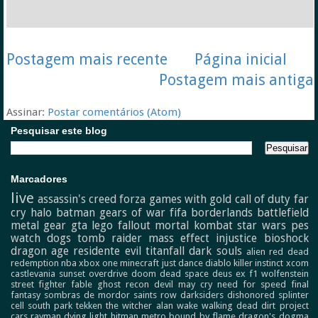
Postagem mais recente
Página inicial
Postagem mais antiga
Assinar:
Postar comentários (Atom)
Pesquisar este blog
Marcadores
live
assassin's creed
forza
games with gold
call of duty
far
cry
halo
batman
gears of war
fifa
borderlands
battlefield
metal gear
gta
lego
fallout
mortal kombat
star wars
pes
watch dogs
tomb raider
mass effect
injustice
bioshock
dragon age
residente evil
titanfall
dark souls
alien
red dead
redemption
nba
xbox one
minecraft
just dance
diablo
killer instinct
xcom
castlevania
sunset overdrive
doom
dead space
deus ex
f1
wolfenstein
street fighter
fable
ghost recon
devil may cry
need for speed
final
fantasy
sombras de mordor
saints row
darksiders
dishonored
splinter
cell
south park
tekken
the witcher
alan wake
walking dead
dirt
project
cars
rayman
dying light
hitman
metro
bound by flame
dragon's dogma