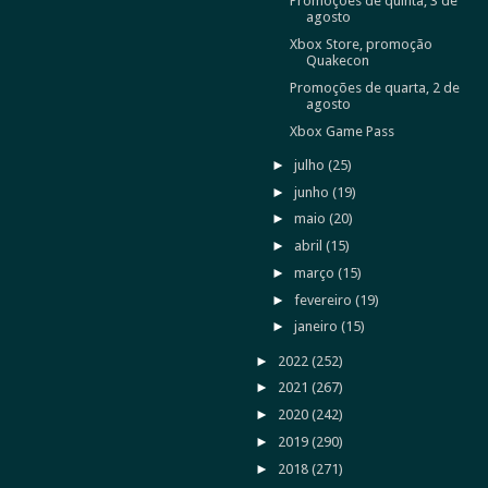
Promoções de quinta, 3 de
agosto
Xbox Store, promoção
Quakecon
Promoções de quarta, 2 de
agosto
Xbox Game Pass
►
julho
(25)
►
junho
(19)
►
maio
(20)
►
abril
(15)
►
março
(15)
►
fevereiro
(19)
►
janeiro
(15)
►
2022
(252)
►
2021
(267)
►
2020
(242)
►
2019
(290)
►
2018
(271)