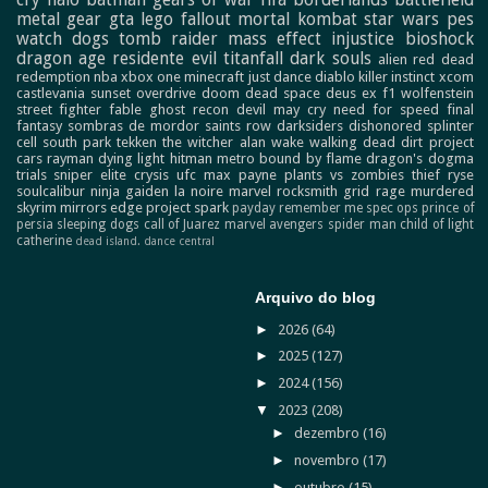
metal gear
gta
lego
fallout
mortal kombat
star wars
pes
watch dogs
tomb raider
mass effect
injustice
bioshock
dragon age
residente evil
titanfall
dark souls
alien
red dead
redemption
nba
xbox one
minecraft
just dance
diablo
killer instinct
xcom
castlevania
sunset overdrive
doom
dead space
deus ex
f1
wolfenstein
street fighter
fable
ghost recon
devil may cry
need for speed
final
fantasy
sombras de mordor
saints row
darksiders
dishonored
splinter
cell
south park
tekken
the witcher
alan wake
walking dead
dirt
project
cars
rayman
dying light
hitman
metro
bound by flame
dragon's dogma
trials
sniper elite
crysis
ufc
max payne
plants vs zombies
thief
ryse
soulcalibur
ninja gaiden
la noire
marvel
rocksmith
grid
rage
murdered
skyrim
mirrors edge
project spark
payday
remember me
spec ops
prince of
persia
sleeping dogs
call of Juarez
marvel avengers
spider man
child of light
catherine
dead island.
dance central
Arquivo do blog
►
2026
(64)
►
2025
(127)
►
2024
(156)
▼
2023
(208)
►
dezembro
(16)
►
novembro
(17)
►
outubro
(15)