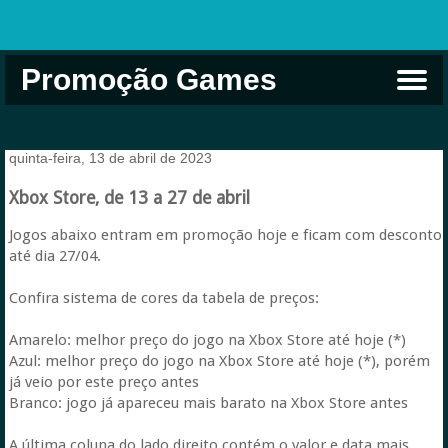
Promoção Games
Comprar na Live USA
Xbox Game Pass
Jogos Grátis
EA Play
Eneba
Xbox
quinta-feira, 13 de abril de 2023
Xbox Store, de 13 a 27 de abril
Jogos abaixo entram em promoção hoje e ficam com desconto
até dia 27/04.
Confira sistema de cores da tabela de preços:
Amarelo: melhor preço do jogo na Xbox Store até hoje (*)
Azul: melhor preço do jogo na Xbox Store até hoje (*), porém
já veio por este preço antes
Branco: jogo já apareceu mais barato na Xbox Store antes
A última coluna do lado direito contém o valor e data mais