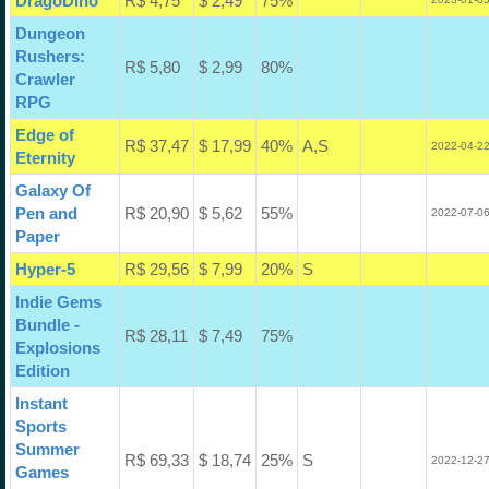
DragoDino
R$ 4,75
$ 2,49
75%
Dungeon
Rushers:
R$ 5,80
$ 2,99
80%
Crawler
RPG
Edge of
R$ 37,47
$ 17,99
40%
A,S
2022-04-22
Eternity
Galaxy Of
Pen and
R$ 20,90
$ 5,62
55%
2022-07-06
Paper
Hyper-5
R$ 29,56
$ 7,99
20%
S
Indie Gems
Bundle -
R$ 28,11
$ 7,49
75%
Explosions
Edition
Instant
Sports
Summer
R$ 69,33
$ 18,74
25%
S
2022-12-27
Games