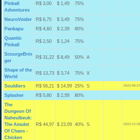
Pinball
R$ 3,00
$ 1,49
75%
Adventures
NeuroVoider
R$ 6,75
$ 3,49
75%
Pankapu
R$ 4,60
$ 2,39
80%
Quantic
R$ 2,50
$ 1,24
75%
Pinball
ScourgeBrin
R$ 31,22
$ 8,49
50%
A
ger
Shape of the
R$ 13,73
$ 3,74
75%
X
World
Souldiers
R$ 56,21
$ 14,99
25%
S
2022-09-27
Splasher
R$ 5,80
$ 2,99
80%
The
Dungeon Of
Naheulbeuk:
The Amulet
R$ 44,97
$ 23,99
40%
S
2022-12-20
Of Chaos -
Chicken