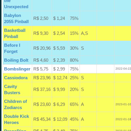
the
Unexpected
Babylon
R$ 2,50
$ 1,24
75%
2055 Pinball
Basketball
R$ 9,30
$ 2,54
15%
A,S
Pinball
Before I
R$ 20,96
$ 5,59
30%
S
Forget
Boiling Bolt
R$ 4,60
$ 2,39
80%
Bombslinger
R$ 5,75
$ 2,99
75%
2022-04-22
Cassiodora
R$ 23,96
$ 12,74
25%
S
Cavity
R$ 37,16
$ 9,99
20%
S
Busters
Children of
R$ 23,60
$ 6,29
65%
A
2023-01-10
Zodiarcs
Double Kick
R$ 45,34
$ 12,09
45%
A
2022-01-18
Heroes
2023-01-03