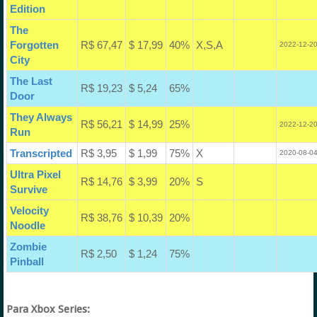
Edition
The
Forgotten
R$ 67,47
$ 17,99
40%
X,S,A
2022-12-20
City
The Last
R$ 19,23
$ 5,24
65%
Door
They Always
R$ 56,21
$ 14,99
25%
2022-12-20
Run
Transcripted
R$ 3,95
$ 1,99
75%
X
2020-08-04
Ultra Pixel
R$ 14,76
$ 3,99
20%
S
Survive
Velocity
R$ 38,76
$ 10,39
20%
Noodle
Zombie
R$ 2,50
$ 1,24
75%
Pinball
Para Xbox Series: