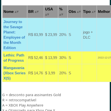
USA
%
Nome
BR
Obs
Tipo
Melhor 
Journey to
the Savage
Planet:
jogo +
R$ 83,99
$ 23,99
20%
S
Employee of
DLC
the Month
Edition
Lethis: Path
R$ 52,46
$ 13,99
30%
S
2022-12-27
of Progress
Mangavania
(Xbox Series
R$ 14,76
$ 3,99
20%
S
X|S)
G = desconto para assinantes Gold
R = retrocompatível
A = XBOX Play Anywhere
X = Otimizado para Xbox One X