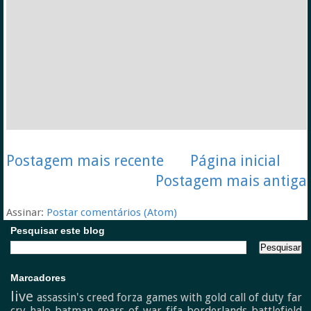
Postagem mais recente
Página inicial
Postagem mais antiga
Assinar:
Postar comentários (Atom)
Pesquisar este blog
Marcadores
live
assassin's creed
forza
games with gold
call of duty
far
cry
halo
batman
gears of war
fifa
borderlands
battlefield