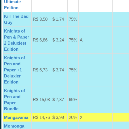
Ultimate
Edition
Kill The Bad
R$ 3,50
$ 1,74
75%
Guy
Knights of
Pen & Paper
R$ 6,86
$ 3,24
75%
A
2 Deluxiest
Edition
Knights of
Pen and
Paper +1
R$ 6,73
$ 3,74
75%
Deluxier
Edition
Knights of
Pen and
R$ 15,03
$ 7,87
65%
Paper
Bundle
Mangavania
R$ 14,76
$ 3,99
20%
X
Momonga