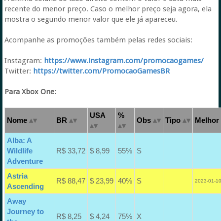
recente do menor preço. Caso o melhor preço seja agora, ela
mostra o segundo menor valor que ele já apareceu.
Acompanhe as promoções também pelas redes sociais:
Instagram:
https://www.instagram.com/promocaogames/
Twitter:
https://twitter.com/PromocaoGamesBR
Para Xbox One:
USA
%
Nome
BR
Obs
Tipo
Melhor 
Alba: A
Wildlife
R$ 33,72
$ 8,99
55%
S
Adventure
Astria
R$ 88,47
$ 23,99
40%
S
2023-01-10
Ascending
Away
Journey to
R$ 8,25
$ 4,24
75%
X