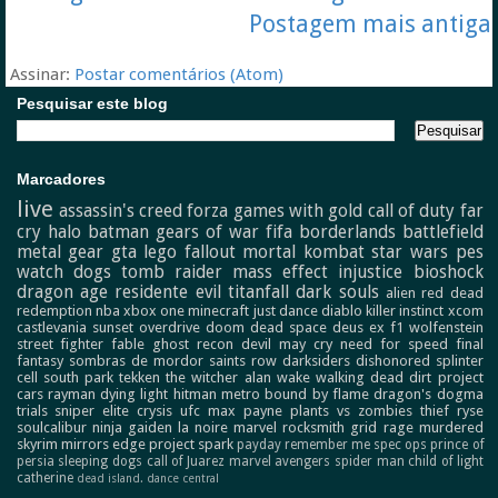
Postagem mais antiga
Assinar:
Postar comentários (Atom)
Pesquisar este blog
Marcadores
live
assassin's creed
forza
games with gold
call of duty
far
cry
halo
batman
gears of war
fifa
borderlands
battlefield
metal gear
gta
lego
fallout
mortal kombat
star wars
pes
watch dogs
tomb raider
mass effect
injustice
bioshock
dragon age
residente evil
titanfall
dark souls
alien
red dead
redemption
nba
xbox one
minecraft
just dance
diablo
killer instinct
xcom
castlevania
sunset overdrive
doom
dead space
deus ex
f1
wolfenstein
street fighter
fable
ghost recon
devil may cry
need for speed
final
fantasy
sombras de mordor
saints row
darksiders
dishonored
splinter
cell
south park
tekken
the witcher
alan wake
walking dead
dirt
project
cars
rayman
dying light
hitman
metro
bound by flame
dragon's dogma
trials
sniper elite
crysis
ufc
max payne
plants vs zombies
thief
ryse
soulcalibur
ninja gaiden
la noire
marvel
rocksmith
grid
rage
murdered
skyrim
mirrors edge
project spark
payday
remember me
spec ops
prince of
persia
sleeping dogs
call of Juarez
marvel avengers
spider man
child of light
catherine
dead island.
dance central