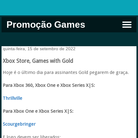
Promoção Games
Comprar na Live USA
Xbox Game Pass
Jogos Grátis
EA Play
Eneba
Xbox
quinta-feira, 15 de setembro de 2022
Xbox Store, Games with Gold
Hoje é o último dia para assinantes Gold pegarem de graça.
Para Xbox 360, Xbox One e Xbox Series X|S:
Thrillville
Para Xbox One e Xbox Series X|S:
Scourgebringer
E logo devem ser liberados: