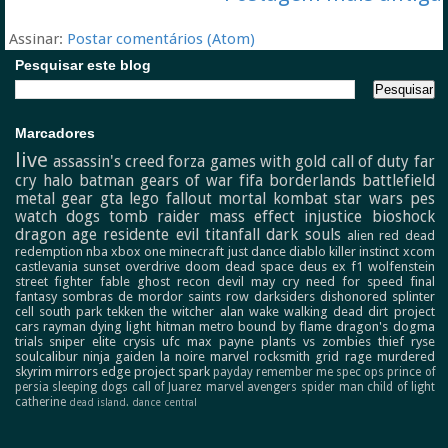
Assinar:
Postar comentários (Atom)
Pesquisar este blog
Marcadores
live
assassin's creed
forza
games with gold
call of duty
far
cry
halo
batman
gears of war
fifa
borderlands
battlefield
metal gear
gta
lego
fallout
mortal kombat
star wars
pes
watch dogs
tomb raider
mass effect
injustice
bioshock
dragon age
residente evil
titanfall
dark souls
alien
red dead
redemption
nba
xbox one
minecraft
just dance
diablo
killer instinct
xcom
castlevania
sunset overdrive
doom
dead space
deus ex
f1
wolfenstein
street fighter
fable
ghost recon
devil may cry
need for speed
final
fantasy
sombras de mordor
saints row
darksiders
dishonored
splinter
cell
south park
tekken
the witcher
alan wake
walking dead
dirt
project
cars
rayman
dying light
hitman
metro
bound by flame
dragon's dogma
trials
sniper elite
crysis
ufc
max payne
plants vs zombies
thief
ryse
soulcalibur
ninja gaiden
la noire
marvel
rocksmith
grid
rage
murdered
skyrim
mirrors edge
project spark
payday
remember me
spec ops
prince of
persia
sleeping dogs
call of Juarez
marvel avengers
spider man
child of light
catherine
dead island.
dance central