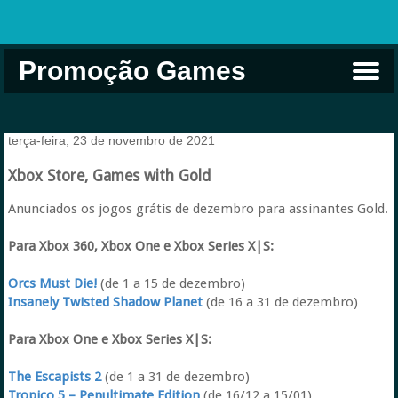
Promoção Games
Comprar na Live USA
Xbox Game Pass
Jogos Grátis
EA Play
Eneba
Xbox
terça-feira, 23 de novembro de 2021
Xbox Store, Games with Gold
Anunciados os jogos grátis de dezembro para assinantes Gold.
Para Xbox 360, Xbox One e Xbox Series X|S:
Orcs Must Die!
(de 1 a 15 de dezembro)
Insanely Twisted Shadow Planet
(de 16 a 31 de dezembro)
Para Xbox One e Xbox Series X|S:
The Escapists 2
(de 1 a 31 de dezembro)
Tropico 5 – Penultimate Edition
(de 16/12 a 15/01)