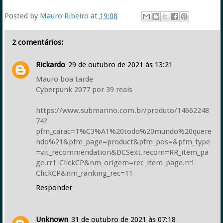
Posted by
Mauro Ribeiro
at
19:08
2 comentários:
Rickardo
29 de outubro de 2021 às 13:21
Mauro boa tarde
Cyberpunk 2077 por 39 reais
https://www.submarino.com.br/produto/14662248
74?
pfm_carac=T%C3%A1%20todo%20mundo%20quere
ndo%21&pfm_page=product&pfm_pos=&pfm_type
=vit_recommendation&DCSext.recom=RR_item_pa
ge.rr1-ClickCP&nm_origem=rec_item_page.rr1-
ClickCP&nm_ranking_rec=11
Responder
Unknown
31 de outubro de 2021 às 07:18