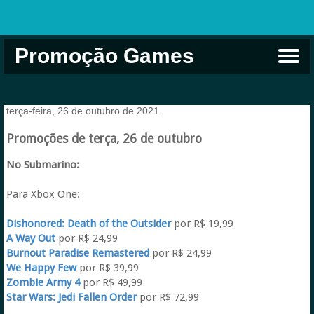
Promoção Games
Comprar na Live USA
Xbox Game Pass
Jogos Grátis
EA Play
Eneba
Xbox
terça-feira, 26 de outubro de 2021
Promoções de terça, 26 de outubro
No Submarino:
Para Xbox One:
Dishonored: Death of the Outsider
por R$ 19,99
A Way Out
por R$ 24,99
Burnout Paradise Remastered
por R$ 24,99
We Happy Few
por R$ 39,99
Zombie Army 4
por R$ 49,99
Star Wars: Jedi Fallen Order
por R$ 72,99