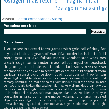
Postagem mais recente
Página inicial
Postagem mais antiga
Assinar:
Postar comentários (Atom)
Pesquisar este blog
Marcadores
live
assassin's creed
forza
games with gold
call of duty
far
cry
halo
batman
gears of war
fifa
borderlands
battlefield
metal gear
gta
lego
fallout
mortal kombat
star wars
pes
watch dogs
tomb raider
mass effect
injustice
bioshock
dragon age
residente evil
titanfall
dark souls
alien
red dead
redemption
nba
xbox one
minecraft
just dance
diablo
killer instinct
xcom
castlevania
sunset overdrive
doom
dead space
deus ex
f1
wolfenstein
street fighter
fable
ghost recon
devil may cry
need for speed
final
fantasy
sombras de mordor
saints row
darksiders
dishonored
splinter
cell
south park
tekken
the witcher
alan wake
walking dead
dirt
project
cars
rayman
dying light
hitman
metro
bound by flame
dragon's dogma
trials
sniper elite
crysis
ufc
max payne
plants vs zombies
thief
ryse
soulcalibur
ninja gaiden
la noire
marvel
rocksmith
grid
rage
murdered
skyrim
mirrors edge
project spark
payday
remember me
spec ops
prince of
persia
sleeping dogs
call of Juarez
marvel avengers
spider man
child of light
catherine
dead island.
dance central