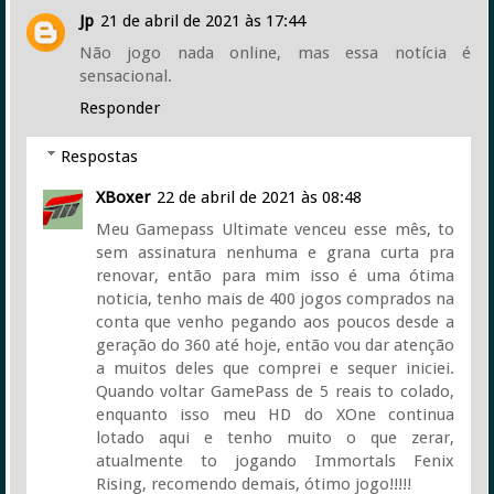
Jp
21 de abril de 2021 às 17:44
Não jogo nada online, mas essa notícia é
sensacional.
Responder
Respostas
XBoxer
22 de abril de 2021 às 08:48
Meu Gamepass Ultimate venceu esse mês, to
sem assinatura nenhuma e grana curta pra
renovar, então para mim isso é uma ótima
noticia, tenho mais de 400 jogos comprados na
conta que venho pegando aos poucos desde a
geração do 360 até hoje, então vou dar atenção
a muitos deles que comprei e sequer iniciei.
Quando voltar GamePass de 5 reais to colado,
enquanto isso meu HD do XOne continua
lotado aqui e tenho muito o que zerar,
atualmente to jogando Immortals Fenix
Rising, recomendo demais, ótimo jogo!!!!!