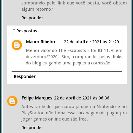
comprando pelo link que você posta, você obtem
algum retorno?
Responder
Respostas
Mauro Ribeiro
22 de abril de 2021 às 21:29
Menor valor do The Escapists 2 foi R$ 11,70 em
dezembro/2020. Sim, comprando pelos links
do blog eu ganho uma pequena comissão.
Responder
Felipe Marques
22 de abril de 2021 às 06:36
Antes tarde do que nunca já que na Nintendo e no
PlayStation não tinha essa sacanagem de pagar pra
jogar games online que são free.
Responder