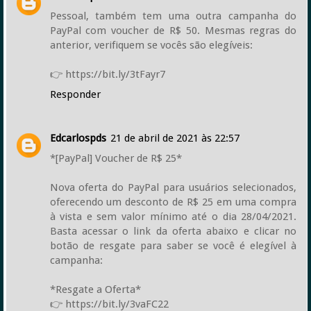
Pessoal, também tem uma outra campanha do
PayPal com voucher de R$ 50. Mesmas regras do
anterior, verifiquem se vocês são elegíveis:
👉 https://bit.ly/3tFayr7
Responder
Edcarlospds
21 de abril de 2021 às 22:57
*[PayPal] Voucher de R$ 25*
Nova oferta do PayPal para usuários selecionados,
oferecendo um desconto de R$ 25 em uma compra
à vista e sem valor mínimo até o dia 28/04/2021.
Basta acessar o link da oferta abaixo e clicar no
botão de resgate para saber se você é elegível à
campanha:
*Resgate a Oferta*
👉 https://bit.ly/3vaFC22