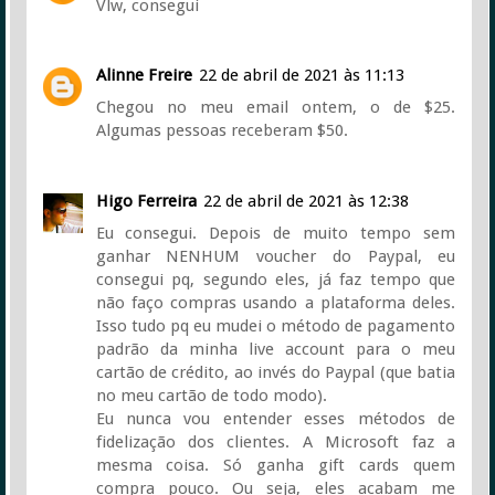
Vlw, consegui
Alinne Freire
22 de abril de 2021 às 11:13
Chegou no meu email ontem, o de $25.
Algumas pessoas receberam $50.
Higo Ferreira
22 de abril de 2021 às 12:38
Eu consegui. Depois de muito tempo sem
ganhar NENHUM voucher do Paypal, eu
consegui pq, segundo eles, já faz tempo que
não faço compras usando a plataforma deles.
Isso tudo pq eu mudei o método de pagamento
padrão da minha live account para o meu
cartão de crédito, ao invés do Paypal (que batia
no meu cartão de todo modo).
Eu nunca vou entender esses métodos de
fidelização dos clientes. A Microsoft faz a
mesma coisa. Só ganha gift cards quem
compra pouco. Ou seja, eles acabam me