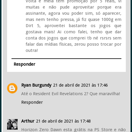
Volta e meia tem promoção por 5 reais, vi
muitas e não pude aproveitar porque era
assinante, agora vou poder sim, só aparecer,
mas nem tenho pressa, já fiz quase 1000g em
Dirt 5, aproveitei bastante os jogos que
gostava mais! Ai como falei, tenho que dar
conta dos jogos que comprei tb né rsrsrs sem
falar das mídias físicas, zerou posso trocar por
outra!
Responder
Ryan Burgundy
21 de abril de 2021 às 17:46
Até o Resident Evil Revelations 2? Que maravilha!
Responder
Arthur
21 de abril de 2021 às 17:48
Horizon Zero Dawn esta grátis na PS Store e não