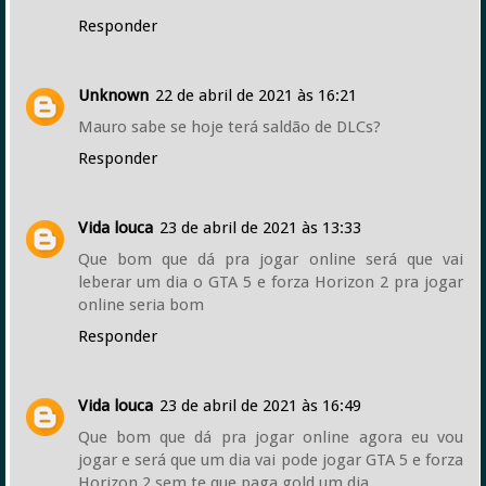
Responder
Unknown
22 de abril de 2021 às 16:21
Mauro sabe se hoje terá saldão de DLCs?
Responder
Vida louca
23 de abril de 2021 às 13:33
Que bom que dá pra jogar online será que vai
leberar um dia o GTA 5 e forza Horizon 2 pra jogar
online seria bom
Responder
Vida louca
23 de abril de 2021 às 16:49
Que bom que dá pra jogar online agora eu vou
jogar e será que um dia vai pode jogar GTA 5 e forza
Horizon 2 sem te que paga gold um dia