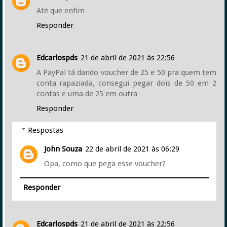
Até que enfim
Responder
Edcarlospds
21 de abril de 2021 às 22:56
A PayPal tá dando voucher de 25 e 50 pra quem tem
conta rapaziada, consegui pegar dois de 50 em 2
contas e uma de 25 em outra
Responder
Respostas
John Souza
22 de abril de 2021 às 06:29
Opa, como que pega esse voucher?
Responder
Edcarlospds
21 de abril de 2021 às 22:56