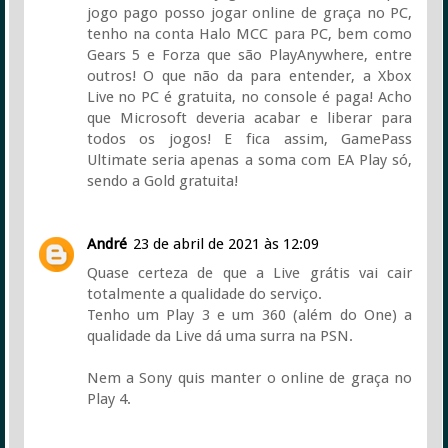
jogo pago posso jogar online de graça no PC,
tenho na conta Halo MCC para PC, bem como
Gears 5 e Forza que são PlayAnywhere, entre
outros! O que não da para entender, a Xbox
Live no PC é gratuita, no console é paga! Acho
que Microsoft deveria acabar e liberar para
todos os jogos! E fica assim, GamePass
Ultimate seria apenas a soma com EA Play só,
sendo a Gold gratuita!
André
23 de abril de 2021 às 12:09
Quase certeza de que a Live grátis vai cair
totalmente a qualidade do serviço.
Tenho um Play 3 e um 360 (além do One) a
qualidade da Live dá uma surra na PSN.
Nem a Sony quis manter o online de graça no
Play 4.