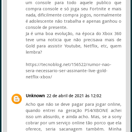
um console para todo aquele publico que
compra console e só joga seu Fortnite e mais
nada, dificilmente compra jogos, normalmente
é adolescente não trabalha e apenas ganhou o
console de presente.
Ja é uma boa evolução, na época do Xbox 360
teve uma noticia que não precisava mais de
Gold para assistir Youtube, Netflix, etc, quem
lembra?
https://tecnoblog.net/156522/rumor-nao-
sera-necessario-ser-assinante-live-gold-
netflix-xbox/
Unknown
22 de abril de 2021 às 12:02
Acho que não se deve pagar para jogar online,
quando entrei na geração PS4/XBONE achei
isso um absurdo, e ainda acho. Mas, se a sony
cobrar por um serviço online tão porco que ela
oferece, seria sacanagem também. Minha