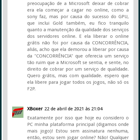
preocupação de a Microsoft deixar de cobrar
era ela começar a cagar no online, como a
sony faz, mas por causa do sucesso do GPU,
que inclui Gold também, eu fico tranquilo
quanto a manutenção da qualidade dos serviços
dos servidores online. E ela liberar o online
grátis não foi por causa da CONCORRÊNCIA,
aliás, acho que ela demorou a liberar por causa
da "CONCORRÊNCIA" que oferecia um serviço
tão ruim que a Microsoft se sentia, e sente, no
direito de cobrar por um serviço de qualidade.
Quero grátis, mas com qualidade. espero que
ela libere para jogar todos os jogos, não só os
F2P.
XBoxer
22 de abril de 2021 às 21:04
Exatamente por isso que hoje eu considero o
PC minha plataforma principal (digamos onde
mais jogo)! Estou sem assinatura nenhuma,
então, estou sem jogar online? Não! Qualquer