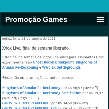
Promoção Games
Comprar na Live USA
Xbox Game Pass
Jogos Grátis
EA Play
Eneba
Xbox
quinta-feira, 21 de janeiro de 2021
Xbox Live, final de semana liberado
Este final de semana os jogos liberados para assinantes Gold
experimentar são
Ghost Recon Breakpoint
,
Kingdoms of
Amalur Re-Reckoning
e
WWE 2K Battlegrounds
.
Eles estão em promoção durante o período.
Kingdoms of Amalur Re-Reckoning
por R$ 56,57 (40% off)
Kingdoms of Amalur Re-Reckoning Fate Edition
por R$ 79,47
(40% off) (jogo + DLC)
GHOST RECON BREAKPOINT
por R$ 34,50 (85% off)
GHOST RECON BREAKPOINT GOLD
por R$ 75,99 (80% off)