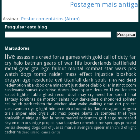
Postagem mais antiga
Assinar:
Postar comentários (Atom)
Pesquisar este blog
Marcadores
live
assassin's creed
forza
games with gold
call of duty
far
cry
halo
batman
gears of war
fifa
borderlands
battlefield
metal gear
gta
lego
fallout
mortal kombat
star wars
pes
watch dogs
tomb raider
mass effect
injustice
bioshock
dragon age
residente evil
titanfall
dark souls
alien
red dead
redemption
nba
xbox one
minecraft
just dance
diablo
killer instinct
xcom
castlevania
sunset overdrive
doom
dead space
deus ex
f1
wolfenstein
street fighter
fable
ghost recon
devil may cry
need for speed
final
fantasy
sombras de mordor
saints row
darksiders
dishonored
splinter
cell
south park
tekken
the witcher
alan wake
walking dead
dirt
project
cars
rayman
dying light
hitman
metro
bound by flame
dragon's dogma
trials
sniper elite
crysis
ufc
max payne
plants vs zombies
thief
ryse
soulcalibur
ninja gaiden
la noire
marvel
rocksmith
grid
rage
murdered
skyrim
mirrors edge
project spark
payday
remember me
spec ops
prince of
persia
sleeping dogs
call of Juarez
marvel avengers
spider man
child of light
catherine
dead island.
dance central