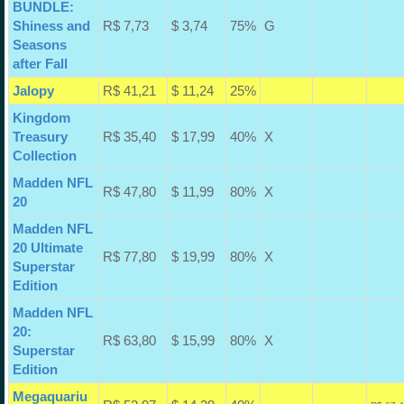
BUNDLE:
Shiness and
R$ 7,73
$ 3,74
75%
G
Seasons
after Fall
Jalopy
R$ 41,21
$ 11,24
25%
Kingdom
Treasury
R$ 35,40
$ 17,99
40%
X
Collection
Madden NFL
R$ 47,80
$ 11,99
80%
X
20
Madden NFL
20 Ultimate
R$ 77,80
$ 19,99
80%
X
Superstar
Edition
Madden NFL
20:
R$ 63,80
$ 15,99
80%
X
Superstar
Edition
Megaquariu