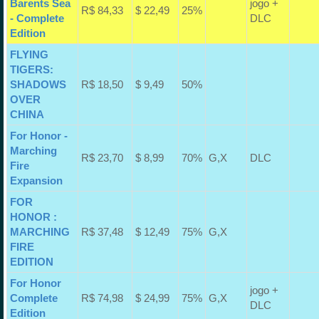
Barents Sea
jogo +
R$ 84,33
$ 22,49
25%
- Complete
DLC
Edition
FLYING
TIGERS:
SHADOWS
R$ 18,50
$ 9,49
50%
OVER
CHINA
For Honor -
Marching
R$ 23,70
$ 8,99
70%
G,X
DLC
Fire
Expansion
FOR
HONOR :
MARCHING
R$ 37,48
$ 12,49
75%
G,X
FIRE
EDITION
For Honor
jogo +
Complete
R$ 74,98
$ 24,99
75%
G,X
DLC
Edition