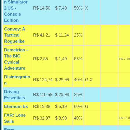
n Simulator
2 US -
R$ 14,50
$ 7,49
50%
X
Console
Edition
Convoy: A
Tactical
R$ 41,21
$ 11,24
25%
Roguelike
Demetrios –
The BIG
R$ 2,85
$ 1,49
85%
R$ 3,80
Cynical
Adventure
Disintegratio
R$ 124,74
$ 29,99
40%
G,X
n
Driving
R$ 110,58
$ 29,99
25%
Essentials
Eternum Ex
R$ 19,38
$ 5,19
60%
G
FAR: Lone
R$ 32,97
$ 8,99
40%
R$ 36,8
Sails
Farm