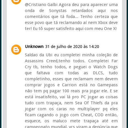
@Cristiano Galbi Agora deu para aparecer uma
onda de Sonystas retardados aqui nos
comentários que tá foda... Tenho certeza que
esse povo que tá reclamando aí nem Xbox deve
ter! Eu tô super satisfeito aqui com meu One X!
Unknown
31 de julho de 2020 às 14:20
Saldao da Ubi eu completei minha coleção de
Assassins Creed,tenho todos. Completei Far
Cry tb, tenho todos, e peguei o Watch Dogs
que faltava com todas as DLCS, tudo
completinho, esses que reclamam nem devem
comprar jogos e Carrion está no Gamepass
não tem pq pagar 100 reais pra jogar ele. E se
está insatisfeito, vai lá pro PC jogar as coisas
tudo com trapaça, nem Sea Of Thiefs da pra
jogar com os caras no multiplayer pq eles
ficam cagando o jogo com Cheat, COD então,
esquece, os maluco mete trapaça até em
campeonato mundial, vcs viram a denúncia que