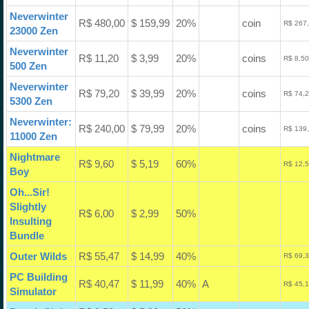
Neverwinter
R$ 480,00
$ 159,99
20%
coin
R$ 267,
23000 Zen
Neverwinter
R$ 11,20
$ 3,99
20%
coins
R$ 8,50
500 Zen
Neverwinter
R$ 79,20
$ 39,99
20%
coins
R$ 74,2
5300 Zen
Neverwinter:
R$ 240,00
$ 79,99
20%
coins
R$ 139,
11000 Zen
Nightmare
R$ 9,60
$ 5,19
60%
R$ 12,5
Boy
Oh...Sir!
Slightly
R$ 6,00
$ 2,99
50%
Insulting
Bundle
Outer Wilds
R$ 55,47
$ 14,99
40%
R$ 69,3
PC Building
R$ 40,47
$ 11,99
40%
A
R$ 45,1
Simulator