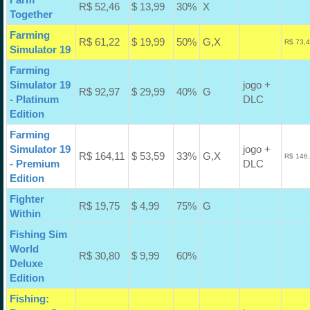
R$ 52,46
$ 13,99
30%
X
Together
Farming
R$ 61,22
$ 19,99
50%
G,X
R$ 73,4
Simulator 19
Farming
Simulator 19
jogo +
R$ 92,97
$ 29,99
40%
G
- Platinum
DLC
Edition
Farming
Simulator 19
jogo +
R$ 164,11
$ 53,59
33%
G,X
R$ 146,
- Premium
DLC
Edition
Fighter
R$ 19,75
$ 4,99
75%
G
Within
Fishing Sim
World
R$ 30,80
$ 9,99
60%
Deluxe
Edition
Fishing: