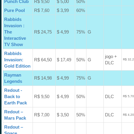
Punch Club
R$ 9,50
$ 5,00
50%
Pure Pool
R$ 7,60
$ 3,99
60%
Rabbids
Invasion :
The
R$ 24,75
$ 4,99
75%
G
Interactive
TV Show
Rabbids
jogo +
Invasion:
R$ 64,50
$ 17,49
50%
G
R$ 32,2
DLC
Gold Edition
Rayman
R$ 14,98
$ 4,99
75%
G
Legends
Redout -
Back to
R$ 9,50
$ 4,99
50%
DLC
R$ 5,70
Earth Pack
Redout –
R$ 7,00
$ 3,50
50%
DLC
R$ 4,20
Mars Pack
Redout –
Space