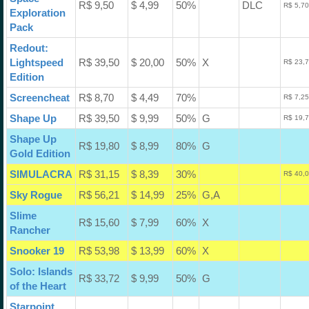
R$ 9,50
$ 4,99
50%
DLC
R$ 5,70
Exploration
Pack
Redout:
Lightspeed
R$ 39,50
$ 20,00
50%
X
R$ 23,7
Edition
Screencheat
R$ 8,70
$ 4,49
70%
R$ 7,25
Shape Up
R$ 39,50
$ 9,99
50%
G
R$ 19,7
Shape Up
R$ 19,80
$ 8,99
80%
G
Gold Edition
SIMULACRA
R$ 31,15
$ 8,39
30%
R$ 40,0
Sky Rogue
R$ 56,21
$ 14,99
25%
G,A
Slime
R$ 15,60
$ 7,99
60%
X
Rancher
Snooker 19
R$ 53,98
$ 13,99
60%
X
Solo: Islands
R$ 33,72
$ 9,99
50%
G
of the Heart
Starpoint