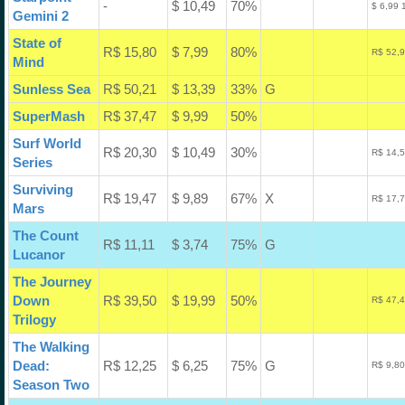
-
$ 10,49
70%
$ 6,99 
Gemini 2
State of
R$ 15,80
$ 7,99
80%
R$ 52,9
Mind
Sunless Sea
R$ 50,21
$ 13,39
33%
G
SuperMash
R$ 37,47
$ 9,99
50%
Surf World
R$ 20,30
$ 10,49
30%
R$ 14,5
Series
Surviving
R$ 19,47
$ 9,89
67%
X
R$ 17,7
Mars
The Count
R$ 11,11
$ 3,74
75%
G
Lucanor
The Journey
Down
R$ 39,50
$ 19,99
50%
R$ 47,4
Trilogy
The Walking
Dead:
R$ 12,25
$ 6,25
75%
G
R$ 9,80
Season Two