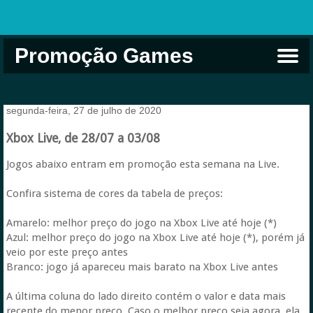
Promoção Games
Comprar na Live USA
Xbox Game Pass
Jogos Grátis
EA Play
Eneba
Xbox
segunda-feira, 27 de julho de 2020
Xbox Live, de 28/07 a 03/08
Jogos abaixo entram em promoção esta semana na Live.
Confira sistema de cores da tabela de preços:
Amarelo: melhor preço do jogo na Xbox Live até hoje (*)
Azul: melhor preço do jogo na Xbox Live até hoje (*), porém já
veio por este preço antes
Branco: jogo já apareceu mais barato na Xbox Live antes
A última coluna do lado direito contém o valor e data mais
recente do menor preço. Caso o melhor preço seja agora, ela