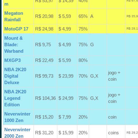
R$ 53,97
$ 14,39
40%
R$ 67,4
m
Megaton
R$ 20,98
$ 5,59
65%
A
R$ 35,9
Rainfall
MotoGP 17
R$ 24,98
$ 4,99
75%
R$ 28,1
Mount &
Blade:
R$ 9,75
$ 4,99
75%
G
Warband
MXGP3
R$ 22,49
$ 5,99
80%
NBA 2K20
jogo +
Digital
R$ 99,73
$ 23,99
70%
G,X
coin
Deluxe
NBA 2K20
jogo +
Legend
R$ 104,36
$ 24,99
75%
G,X
coin
Edition
Neverwinter
R$ 15,20
$ 7,99
20%
coin
1000 Zen
Neverwinter
R$ 31,20
$ 15,99
20%
coins
R$ 29,2
2000 Zen