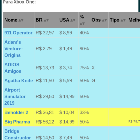
Para Xbox One:
%
Nome
BR
USA
Obs
Tipo
Melho
911 Operator
R$ 32,97
$ 8,99
40%
Adam's
Venture:
R$ 2,79
$ 1,49
90%
Origins
ADIOS
R$ 13,73
$ 3,74
75%
X
Amigos
Agatha Knife
R$ 11,50
$ 5,99
50%
G
Airport
Simulator
R$ 29,50
$ 14,99
50%
2019
Beholder 2
R$ 36,81
$ 10,04
33%
Big Pharma
R$ 56,22
$ 14,99
50%
R$ 78,7
Bridge
Constructor
R$ 14,50
$ 7,49
50%