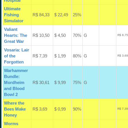
Hospital
Ultimate
Fishing
R$ 84,33
$ 22,49
25%
Simulator
Valiant
Hearts: The
R$ 10,50
$ 4,50
70%
G
R$ 8,75
Great War
Vosaria: Lair
of the
R$ 7,39
$ 1,99
80%
G
R$ 3,69
Forgotten
Warhammer
Bundle:
Mordheim
R$ 30,61
$ 9,99
75%
G
and Blood
Bowl 2
Where the
Bees Make
R$ 3,69
$ 0,99
90%
R$ 7,39
Honey
Worms