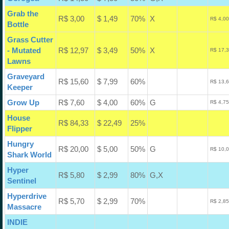
Grab the
R$ 3,00
$ 1,49
70%
X
R$ 4,00
Bottle
Grass Cutter
- Mutated
R$ 12,97
$ 3,49
50%
X
R$ 17,3
Lawns
Graveyard
R$ 15,60
$ 7,99
60%
R$ 13,6
Keeper
Grow Up
R$ 7,60
$ 4,00
60%
G
R$ 4,75
House
R$ 84,33
$ 22,49
25%
Flipper
Hungry
R$ 20,00
$ 5,00
50%
G
R$ 10,0
Shark World
Hyper
R$ 5,80
$ 2,99
80%
G,X
Sentinel
Hyperdrive
R$ 5,70
$ 2,99
70%
R$ 2,85
Massacre
INDIE