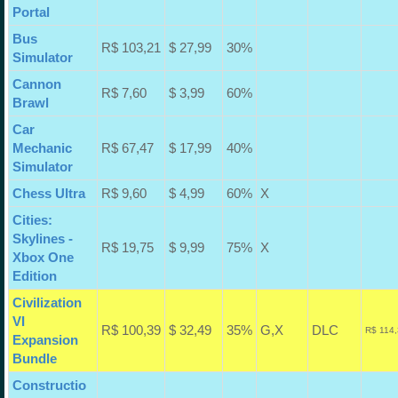
Portal
Bus
R$ 103,21
$ 27,99
30%
Simulator
Cannon
R$ 7,60
$ 3,99
60%
Brawl
Car
Mechanic
R$ 67,47
$ 17,99
40%
Simulator
Chess Ultra
R$ 9,60
$ 4,99
60%
X
Cities:
Skylines -
R$ 19,75
$ 9,99
75%
X
Xbox One
Edition
Civilization
VI
R$ 100,39
$ 32,49
35%
G,X
DLC
R$ 114,
Expansion
Bundle
Constructio