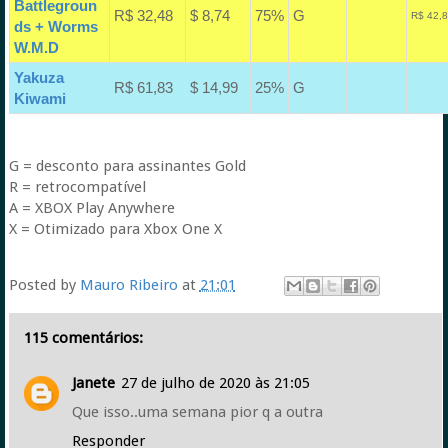
Battlegroun
R$ 32,48
$ 8,74
75%
G
R$ 42,8
ds + Worms
W.M.D
Yakuza
R$ 61,83
$ 14,99
25%
G
Kiwami
G = desconto para assinantes Gold
R = retrocompatível
A = XBOX Play Anywhere
X = Otimizado para Xbox One X
Posted by
Mauro Ribeiro
at
21:01
115 comentários:
Janete
27 de julho de 2020 às 21:05
Que isso..uma semana pior q a outra
Responder