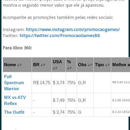
mostra o segundo menor valor que ele já apareceu.
Acompanhe as promoções também pelas redes sociais:
Instagram:
https://www.instagram.com/promocaogames/
Twitter:
https://twitter.com/PromocaoGamesBR
Para Xbox 360:
USA
%
Nome
BR
Obs
Tipo
Melhor a
Full
Spectrum
R$ 14,75
$ 3,74
75%
G,R
R$ 5,90 21/
Warrior
MX vs ATV
-
$ 7,49
75%
G,R
$ 2,99 16/05
Reflex
The Outfit
-
$ 3,74
75%
G
$ 2,24 19/12