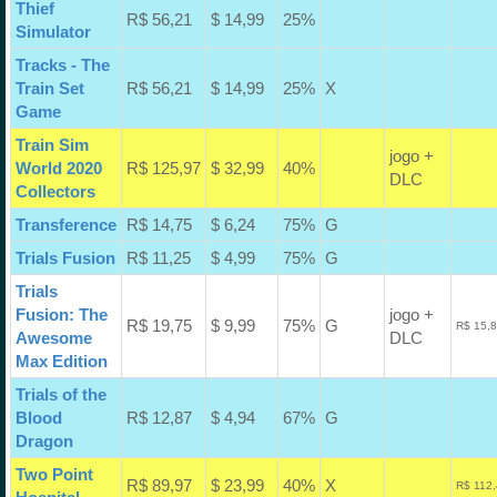
Thief
R$ 56,21
$ 14,99
25%
Simulator
Tracks - The
Train Set
R$ 56,21
$ 14,99
25%
X
Game
Train Sim
jogo +
World 2020
R$ 125,97
$ 32,99
40%
DLC
Collectors
Transference
R$ 14,75
$ 6,24
75%
G
Trials Fusion
R$ 11,25
$ 4,99
75%
G
Trials
Fusion: The
jogo +
R$ 19,75
$ 9,99
75%
G
R$ 15,8
Awesome
DLC
Max Edition
Trials of the
Blood
R$ 12,87
$ 4,94
67%
G
Dragon
Two Point
R$ 89,97
$ 23,99
40%
X
R$ 112,