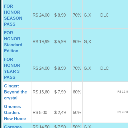
FOR
HONOR
R$ 24,00
$ 8,99
70%
G,X
DLC
SEASON
PASS
FOR
HONOR
R$ 19,99
$ 5,99
80%
G,X
Standard
Edition
FOR
HONOR
R$ 24,00
$ 8,99
70%
G,X
DLC
YEAR 3
PASS
Ginger:
Beyond the
R$ 15,60
$ 7,99
60%
R$ 12,8
crystal
Gnomes
Garden:
R$ 5,00
$ 2,49
50%
R$ 4,00
New Home
Gorogoa
R$ 14,50
$ 7,50
50%
G,X