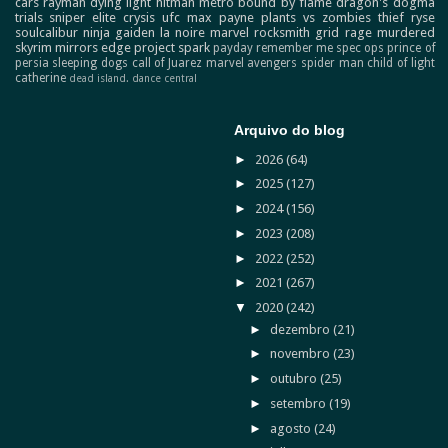
cars
rayman
dying light
hitman
metro
bound by flame
dragon's dogma
trials
sniper elite
crysis
ufc
max payne
plants vs zombies
thief
ryse
soulcalibur
ninja gaiden
la noire
marvel
rocksmith
grid
rage
murdered
skyrim
mirrors edge
project spark
payday
remember me
spec ops
prince of
persia
sleeping dogs
call of Juarez
marvel avengers
spider man
child of light
catherine
dead island.
dance central
Arquivo do blog
►
2026
(64)
►
2025
(127)
►
2024
(156)
►
2023
(208)
►
2022
(252)
►
2021
(267)
▼
2020
(242)
►
dezembro
(21)
►
novembro
(23)
►
outubro
(25)
►
setembro
(19)
►
agosto
(24)