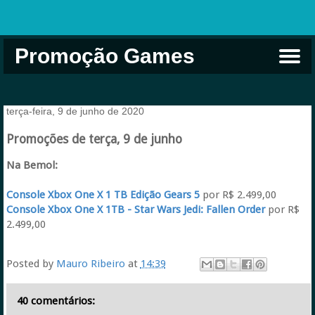
Promoção Games
Comprar na Live USA
Xbox Game Pass
Jogos Grátis
EA Play
Eneba
Xbox
terça-feira, 9 de junho de 2020
Promoções de terça, 9 de junho
Na Bemol:
Console Xbox One X 1 TB Edição Gears 5
por R$ 2.499,00
Console Xbox One X 1TB - Star Wars Jedi: Fallen Order
por R$
2.499,00
Posted by
Mauro Ribeiro
at
14:39
40 comentários: