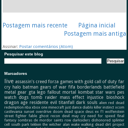
Postagem mais recente
Página inicial
Postagem mais antiga
Assinar:
Postar comentários (Atom)
Pesquisar este blog
Marcadores
live
assassin's creed
forza
games with gold
call of duty
far
cry
halo
batman
gears of war
fifa
borderlands
battlefield
metal gear
gta
lego
fallout
mortal kombat
star wars
pes
watch dogs
tomb raider
mass effect
injustice
bioshock
dragon age
residente evil
titanfall
dark souls
alien
red dead
redemption
nba
xbox one
minecraft
just dance
diablo
killer instinct
xcom
castlevania
sunset overdrive
doom
dead space
deus ex
f1
wolfenstein
street fighter
fable
ghost recon
devil may cry
need for speed
final
fantasy
sombras de mordor
saints row
darksiders
dishonored
splinter
cell
south park
tekken
the witcher
alan wake
walking dead
dirt
project