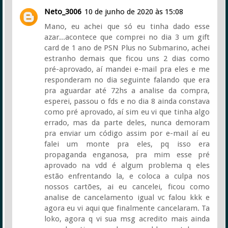
Neto_3006
10 de junho de 2020 às 15:08
Mano, eu achei que só eu tinha dado esse
azar...acontece que comprei no dia 3 um gift
card de 1 ano de PSN Plus no Submarino, achei
estranho demais que ficou uns 2 dias como
pré-aprovado, aí mandei e-mail pra eles e me
responderam no dia seguinte falando que era
pra aguardar até 72hs a analise da compra,
esperei, passou o fds e no dia 8 ainda constava
como pré aprovado, aí sim eu vi que tinha algo
errado, mas da parte deles, nunca demoram
pra enviar um código assim por e-mail aí eu
falei um monte pra eles, pq isso era
propaganda enganosa, pra mim esse pré
aprovado na vdd é algum problema q eles
estão enfrentando la, e coloca a culpa nos
nossos cartões, ai eu cancelei, ficou como
analise de cancelamento igual vc falou kkk e
agora eu vi aqui que finalmente cancelaram. Ta
loko, agora q vi sua msg acredito mais ainda