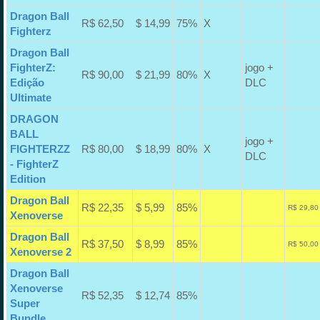
Dragon Ball
R$ 62,50
$ 14,99
75%
X
Fighterz
Dragon Ball
FighterZ:
jogo +
R$ 90,00
$ 21,99
80%
X
Edição
DLC
Ultimate
DRAGON
BALL
jogo +
FIGHTERZZ
R$ 80,00
$ 18,99
80%
X
DLC
- FighterZ
Edition
Dragon Ball
R$ 22,35
$ 5,99
85%
R$ 29,80
Xenoverse
Dragon Ball
R$ 37,50
$ 8,99
85%
R$ 50,00
Xenoverse 2
Dragon Ball
Xenoverse
R$ 52,35
$ 12,74
85%
Super
Bundle