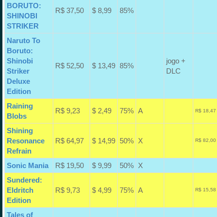
BORUTO:
R$ 37,50
$ 8,99
85%
SHINOBI
STRIKER
Naruto To
Boruto:
Shinobi
jogo +
R$ 52,50
$ 13,49
85%
Striker
DLC
Deluxe
Edition
Raining
R$ 9,23
$ 2,49
75%
A
R$ 18,47
Blobs
Shining
Resonance
R$ 64,97
$ 14,99
50%
X
R$ 82,00
Refrain
Sonic Mania
R$ 19,50
$ 9,99
50%
X
Sundered:
Eldritch
R$ 9,73
$ 4,99
75%
A
R$ 15,58
Edition
Tales of