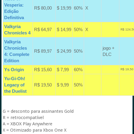
Vesperia:
R$ 80,00
$ 19,99
60%
X
Edição
Definitiva
Valkyria
R$ 64,97
$ 14,99
50%
X
R$ 124,5
Chronicles 4
Valkyria
Chronicles
jogo +
R$ 89,97
$ 24,99
50%
4: Complete
DLC
Edition
Ys Origin
R$ 15,60
$ 7,99
60%
R$ 19,50
Yu-Gi-Oh!
Legacy of
R$ 19,50
$ 9,99
50%
the Duelist
G = desconto para assinantes Gold
R = retrocompatível
A = XBOX Play Anywhere
X = Otimizado para Xbox One X