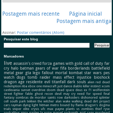
Postagem mais recente
Página inicial
Postagem mais antiga
Assinar:
Postar comentários (Atom)
Pesquisar este blog
Marcadores
live
assassin's creed
forza
games with gold
call of duty
far
cry
halo
batman
gears of war
fifa
borderlands
battlefield
metal gear
gta
lego
fallout
mortal kombat
star wars
pes
watch dogs
tomb raider
mass effect
injustice
bioshock
dragon age
residente evil
titanfall
dark souls
alien
red dead
redemption
nba
xbox one
minecraft
just dance
diablo
killer instinct
xcom
castlevania
sunset overdrive
doom
dead space
deus ex
f1
wolfenstein
street fighter
fable
ghost recon
devil may cry
need for speed
final
fantasy
sombras de mordor
saints row
darksiders
dishonored
splinter
cell
south park
tekken
the witcher
alan wake
walking dead
dirt
project
cars
rayman
dying light
hitman
metro
bound by flame
dragon's dogma
trials
sniper elite
crysis
ufc
max payne
plants vs zombies
thief
ryse
soulcalibur
ninja gaiden
la noire
marvel
rocksmith
grid
rage
murdered