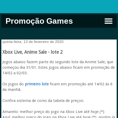
Promoção Games
Comprar na Live USA
Xbox Game Pass
Jogos Grátis
EA Play
Eneba
Xbox
quinta-feira, 13 de fevereiro de 2020
Xbox Live, Anime Sale - lote 2
Jogos abaixo fazem parte do segundo lote da Anime Sale, que
começou dia 31/01. Estes jogos abaixo ficam em promoção de
14/02 a 02/03.
Os jogos do
primeiro lote
ficam em promoção até 14/02 às 6
da manhã.
Confira sistema de cores da tabela de preços:
Amarelo: melhor preço do jogo na Xbox Live até hoje (*)
Azul: melhor preço do jogo na Xbox Live até hoje (*), porém já