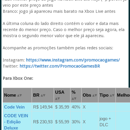
veio por este preço antes
Branco: jogo já apareceu mais barato na Xbox Live antes
A última coluna do lado direito contém o valor e data mais
recente do menor preço. Caso o melhor preço seja agora, ela
mostra o segundo menor valor que ele já apareceu.
Acompanhe as promoções também pelas redes sociais:
Instagram:
https://www.instagram.com/promocaogames/
Twitter:
https://twitter.com/PromocaoGamesBR
Para Xbox One:
USA
%
Nome
BR
Obs
Tipo
Melhor
Code Vein
R$ 149,94
$ 35,99
40%
X
CODE VEIN
jogo +
- Edição
R$ 230,93
$ 55,99
30%
X
DLC
Deluxe