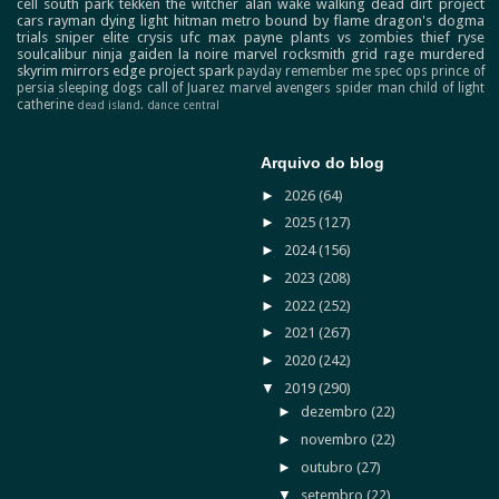
cell
south park
tekken
the witcher
alan wake
walking dead
dirt
project
cars
rayman
dying light
hitman
metro
bound by flame
dragon's dogma
trials
sniper elite
crysis
ufc
max payne
plants vs zombies
thief
ryse
soulcalibur
ninja gaiden
la noire
marvel
rocksmith
grid
rage
murdered
skyrim
mirrors edge
project spark
payday
remember me
spec ops
prince of
persia
sleeping dogs
call of Juarez
marvel avengers
spider man
child of light
catherine
dead island.
dance central
Arquivo do blog
►
2026
(64)
►
2025
(127)
►
2024
(156)
►
2023
(208)
►
2022
(252)
►
2021
(267)
►
2020
(242)
▼
2019
(290)
►
dezembro
(22)
►
novembro
(22)
►
outubro
(27)
▼
setembro
(22)