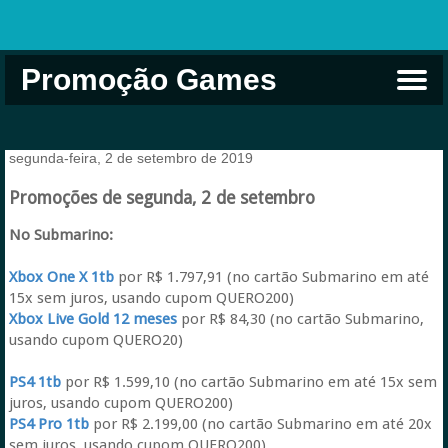
Promoção Games
Comprar na Live USA
Xbox Game Pass
Jogos Grátis
EA Play
Eneba
Xbox
segunda-feira, 2 de setembro de 2019
Promoções de segunda, 2 de setembro
No Submarino:
Xbox One X 1tb
por R$ 1.797,91 (no cartão Submarino em até
15x sem juros, usando cupom QUERO200)
Xbox Live Gold 12 meses
por R$ 84,30 (no cartão Submarino,
usando cupom QUERO20)
PS4 1tb
por R$ 1.599,10 (no cartão Submarino em até 15x sem
juros, usando cupom QUERO200)
PS4 Pro 1tb
por R$ 2.199,00 (no cartão Submarino em até 20x
sem juros, usando cupom QUERO200)