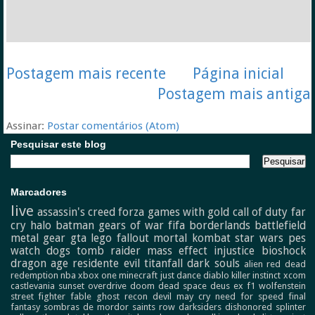
Postagem mais recente
Página inicial
Postagem mais antiga
Assinar:
Postar comentários (Atom)
Pesquisar este blog
Marcadores
live
assassin's creed
forza
games with gold
call of duty
far
cry
halo
batman
gears of war
fifa
borderlands
battlefield
metal gear
gta
lego
fallout
mortal kombat
star wars
pes
watch dogs
tomb raider
mass effect
injustice
bioshock
dragon age
residente evil
titanfall
dark souls
alien
red dead
redemption
nba
xbox one
minecraft
just dance
diablo
killer instinct
xcom
castlevania
sunset overdrive
doom
dead space
deus ex
f1
wolfenstein
street fighter
fable
ghost recon
devil may cry
need for speed
final
fantasy
sombras de mordor
saints row
darksiders
dishonored
splinter