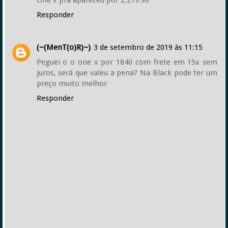
One x pra apareceu por 2.219.90
Responder
(~(MenT(o)R)~)
3 de setembro de 2019 às 11:15
Peguei o o one x por 1840 com frete em 15x sem
juros, será que valeu a pena? Na Black pode ter um
preço muito melhor
Responder