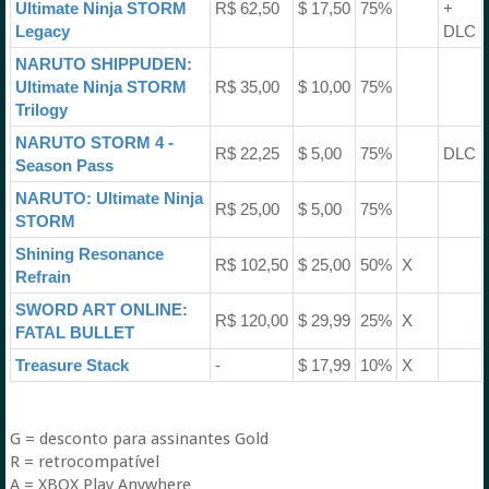
Ultimate Ninja STORM
R$ 62,50
$ 17,50
75%
+
Legacy
DLC
NARUTO SHIPPUDEN:
Ultimate Ninja STORM
R$ 35,00
$ 10,00
75%
Trilogy
NARUTO STORM 4 -
R$ 22,25
$ 5,00
75%
DLC
Season Pass
NARUTO: Ultimate Ninja
R$ 25,00
$ 5,00
75%
STORM
Shining Resonance
R$ 102,50
$ 25,00
50%
X
Refrain
SWORD ART ONLINE:
R$ 120,00
$ 29,99
25%
X
FATAL BULLET
Treasure Stack
-
$ 17,99
10%
X
G = desconto para assinantes Gold
R = retrocompatível
A = XBOX Play Anywhere