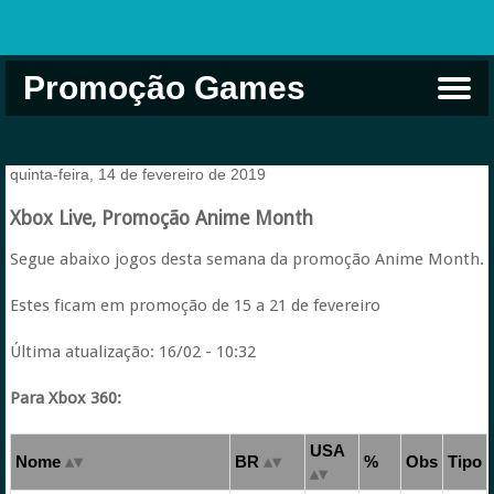
Promoção Games
Comprar na Live USA
Xbox Game Pass
Jogos Grátis
EA Play
Eneba
Xbox
quinta-feira, 14 de fevereiro de 2019
Xbox Live, Promoção Anime Month
Segue abaixo jogos desta semana da promoção Anime Month.
Estes ficam em promoção de 15 a 21 de fevereiro
Última atualização: 16/02 - 10:32
Para Xbox 360:
USA
Nome
BR
%
Obs
Tipo