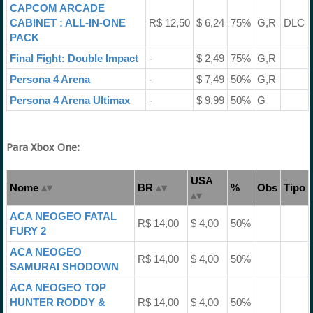
CAPCOM ARCADE
CABINET : ALL-IN-ONE
R$ 12,50
$ 6,24
75%
G,R
DLC
PACK
Final Fight: Double Impact
-
$ 2,49
75%
G,R
Persona 4 Arena
-
$ 7,49
50%
G,R
Persona 4 Arena Ultimax
-
$ 9,99
50%
G
Para Xbox One:
USA
Nome
BR
%
Obs
Tipo
ACA NEOGEO FATAL
R$ 14,00
$ 4,00
50%
FURY 2
ACA NEOGEO
R$ 14,00
$ 4,00
50%
SAMURAI SHODOWN
ACA NEOGEO TOP
HUNTER RODDY &
R$ 14,00
$ 4,00
50%