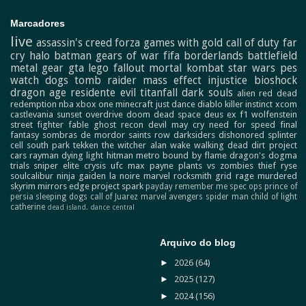
Marcadores
live
assassin's creed
forza
games with gold
call of duty
far
cry
halo
batman
gears of war
fifa
borderlands
battlefield
metal gear
gta
lego
fallout
mortal kombat
star wars
pes
watch dogs
tomb raider
mass effect
injustice
bioshock
dragon age
residente evil
titanfall
dark souls
alien
red dead
redemption
nba
xbox one
minecraft
just dance
diablo
killer instinct
xcom
castlevania
sunset overdrive
doom
dead space
deus ex
f1
wolfenstein
street fighter
fable
ghost recon
devil may cry
need for speed
final
fantasy
sombras de mordor
saints row
darksiders
dishonored
splinter
cell
south park
tekken
the witcher
alan wake
walking dead
dirt
project
cars
rayman
dying light
hitman
metro
bound by flame
dragon's dogma
trials
sniper elite
crysis
ufc
max payne
plants vs zombies
thief
ryse
soulcalibur
ninja gaiden
la noire
marvel
rocksmith
grid
rage
murdered
skyrim
mirrors edge
project spark
payday
remember me
spec ops
prince of
persia
sleeping dogs
call of Juarez
marvel avengers
spider man
child of light
catherine
dead island.
dance central
Arquivo do blog
►
2026
(64)
►
2025
(127)
►
2024
(156)