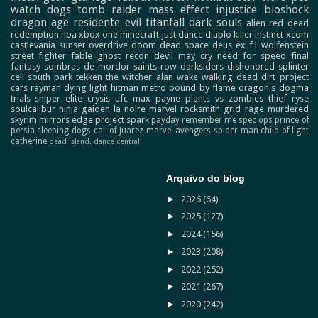
watch dogs
tomb raider
mass effect
injustice
bioshock
dragon age
residente evil
titanfall
dark souls
alien
red dead
redemption
nba
xbox one
minecraft
just dance
diablo
killer instinct
xcom
castlevania
sunset overdrive
doom
dead space
deus ex
f1
wolfenstein
street fighter
fable
ghost recon
devil may cry
need for speed
final
fantasy
sombras de mordor
saints row
darksiders
dishonored
splinter
cell
south park
tekken
the witcher
alan wake
walking dead
dirt
project
cars
rayman
dying light
hitman
metro
bound by flame
dragon's dogma
trials
sniper elite
crysis
ufc
max payne
plants vs zombies
thief
ryse
soulcalibur
ninja gaiden
la noire
marvel
rocksmith
grid
rage
murdered
skyrim
mirrors edge
project spark
payday
remember me
spec ops
prince of
persia
sleeping dogs
call of Juarez
marvel avengers
spider man
child of light
catherine
dead island.
dance central
Arquivo do blog
►
2026
(64)
►
2025
(127)
►
2024
(156)
►
2023
(208)
►
2022
(252)
►
2021
(267)
►
2020
(242)