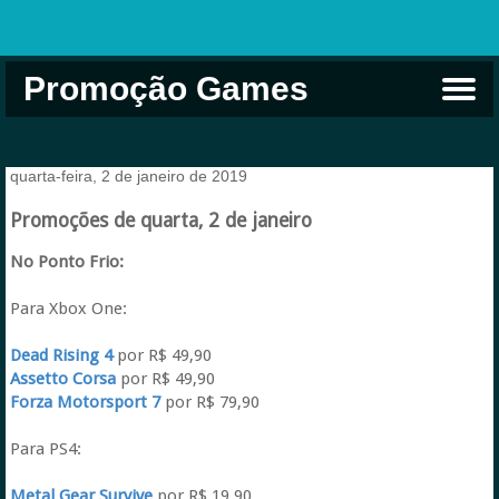
Promoção Games
Comprar na Live USA
Xbox Game Pass
Jogos Grátis
EA Play
Eneba
Xbox
quarta-feira, 2 de janeiro de 2019
Promoções de quarta, 2 de janeiro
No Ponto Frio:
Para Xbox One:
Dead Rising 4
por R$ 49,90
Assetto Corsa
por R$ 49,90
Forza Motorsport 7
por R$ 79,90
Para PS4:
Metal Gear Survive
por R$ 19,90