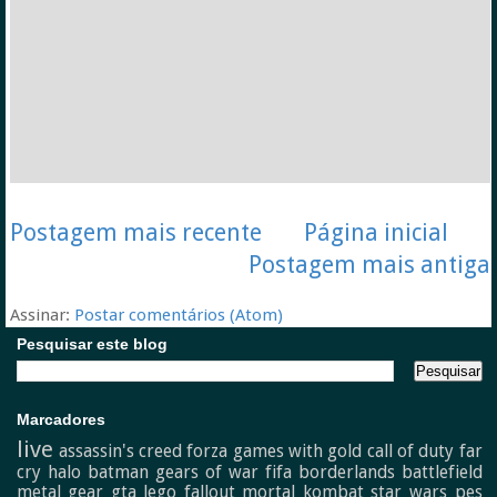
Postagem mais recente
Página inicial
Postagem mais antiga
Assinar:
Postar comentários (Atom)
Pesquisar este blog
Marcadores
live
assassin's creed
forza
games with gold
call of duty
far
cry
halo
batman
gears of war
fifa
borderlands
battlefield
metal gear
gta
lego
fallout
mortal kombat
star wars
pes