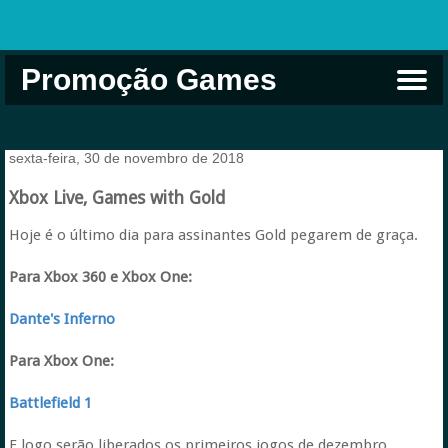
Promoção Games
Comprar na Live USA
Xbox Game Pass
Jogos Grátis
EA Play
Eneba
Xbox
sexta-feira, 30 de novembro de 2018
Xbox Live, Games with Gold
Hoje é o último dia para assinantes Gold pegarem de graça.
Para Xbox 360 e Xbox One:
Dante's Inferno
Para Xbox One:
Battlefield 1
E logo serão liberados os primeiros jogos de dezembro.