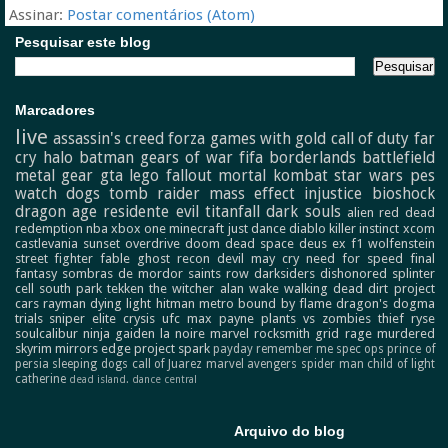
Assinar:
Postar comentários (Atom)
Pesquisar este blog
Marcadores
live
assassin's creed
forza
games with gold
call of duty
far
cry
halo
batman
gears of war
fifa
borderlands
battlefield
metal gear
gta
lego
fallout
mortal kombat
star wars
pes
watch dogs
tomb raider
mass effect
injustice
bioshock
dragon age
residente evil
titanfall
dark souls
alien
red dead
redemption
nba
xbox one
minecraft
just dance
diablo
killer instinct
xcom
castlevania
sunset overdrive
doom
dead space
deus ex
f1
wolfenstein
street fighter
fable
ghost recon
devil may cry
need for speed
final
fantasy
sombras de mordor
saints row
darksiders
dishonored
splinter
cell
south park
tekken
the witcher
alan wake
walking dead
dirt
project
cars
rayman
dying light
hitman
metro
bound by flame
dragon's dogma
trials
sniper elite
crysis
ufc
max payne
plants vs zombies
thief
ryse
soulcalibur
ninja gaiden
la noire
marvel
rocksmith
grid
rage
murdered
skyrim
mirrors edge
project spark
payday
remember me
spec ops
prince of
persia
sleeping dogs
call of Juarez
marvel avengers
spider man
child of light
catherine
dead island.
dance central
Arquivo do blog