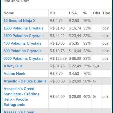
Para Xbox One:
Nome
BR
USA
%
Obs
Tipo
10 Second Ninja X
R$ 4,75
$ 2,50
75%
1500 Paladins Crystals
R$ 31,49
$ 16,74
33%
coin
2500 Paladins Crystals
R$ 44,22
$ 23,44
33%
coin
400 Paladins Crystals
R$ 10,05
$ 5,35
33%
coin
800 Paladins Crystals
R$ 18,76
$ 10,04
33%
coin
8000 Paladins Crystals
R$ 125,29
$ 66,99
33%
coin
A Way Out
R$ 81,75
$ 22,49
25%
G,X
Action Henk
R$ 8,70
$ 4,50
70%
Armello - Deluxe Bundle
R$ 39,50
$ 20,00
50%
G
Assassin's Creed
Syndicate - Créditos
R$ 54,00
$ 29,99
40%
G
coin
Helix - Pacote
Extragrande
Assassin's Creed