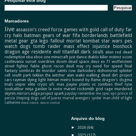
Pesquisar este blog
Marcadores
live
assassin's creed
forza
games with gold
call of duty
far
cry
halo
batman
gears of war
fifa
borderlands
battlefield
metal gear
gta
lego
fallout
mortal kombat
star wars
pes
watch dogs
tomb raider
mass effect
injustice
bioshock
dragon age
residente evil
titanfall
dark souls
alien
red dead
redemption
nba
xbox one
minecraft
just dance
diablo
killer instinct
xcom
castlevania
sunset overdrive
doom
dead space
deus ex
f1
wolfenstein
street fighter
fable
ghost recon
devil may cry
need for speed
final
fantasy
sombras de mordor
saints row
darksiders
dishonored
splinter
cell
south park
tekken
the witcher
alan wake
walking dead
dirt
project
cars
rayman
dying light
hitman
metro
bound by flame
dragon's dogma
trials
sniper elite
crysis
ufc
max payne
plants vs zombies
thief
ryse
soulcalibur
ninja gaiden
la noire
marvel
rocksmith
grid
rage
murdered
skyrim
mirrors edge
project spark
payday
remember me
spec ops
prince of
persia
sleeping dogs
call of Juarez
marvel avengers
spider man
child of light
catherine
dead island.
dance central
Arquivo do blog
►
2026
(64)
►
2025
(127)