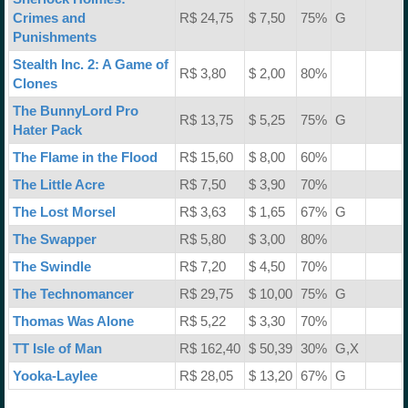
Crimes and
R$ 24,75
$ 7,50
75%
G
Punishments
Stealth Inc. 2: A Game of
R$ 3,80
$ 2,00
80%
Clones
The BunnyLord Pro
R$ 13,75
$ 5,25
75%
G
Hater Pack
The Flame in the Flood
R$ 15,60
$ 8,00
60%
The Little Acre
R$ 7,50
$ 3,90
70%
The Lost Morsel
R$ 3,63
$ 1,65
67%
G
The Swapper
R$ 5,80
$ 3,00
80%
The Swindle
R$ 7,20
$ 4,50
70%
The Technomancer
R$ 29,75
$ 10,00
75%
G
Thomas Was Alone
R$ 5,22
$ 3,30
70%
TT Isle of Man
R$ 162,40
$ 50,39
30%
G,X
Yooka-Laylee
R$ 28,05
$ 13,20
67%
G