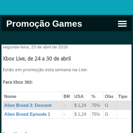
Promoção Games
Comprar na Live USA
Xbox Game Pass
Jogos Grátis
EA Play
Eneba
Xbox
segunda-feira, 23 de abril de 2018
Xbox Live, de 24 a 30 de abril
Estão em promoção esta semana na Live:
Para Xbox 360:
Nome
BR
USA
%
Obs
Tipo
Alien Breed 3: Descent
-
$ 1,24
75%
G
Alien Breed Episode 1
-
$ 1,24
75%
G