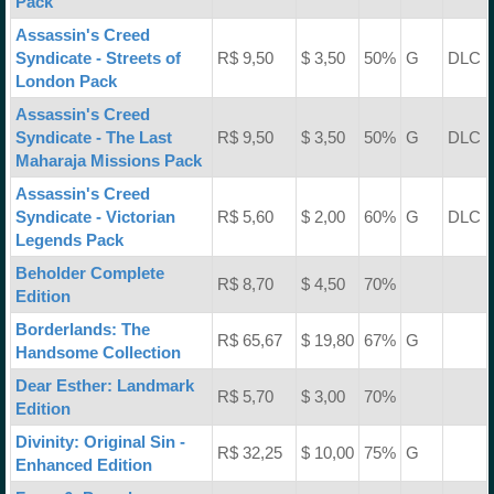
Pack
Assassin's Creed
Syndicate - Streets of
R$ 9,50
$ 3,50
50%
G
DLC
London Pack
Assassin's Creed
Syndicate - The Last
R$ 9,50
$ 3,50
50%
G
DLC
Maharaja Missions Pack
Assassin's Creed
Syndicate - Victorian
R$ 5,60
$ 2,00
60%
G
DLC
Legends Pack
Beholder Complete
R$ 8,70
$ 4,50
70%
Edition
Borderlands: The
R$ 65,67
$ 19,80
67%
G
Handsome Collection
Dear Esther: Landmark
R$ 5,70
$ 3,00
70%
Edition
Divinity: Original Sin -
R$ 32,25
$ 10,00
75%
G
Enhanced Edition