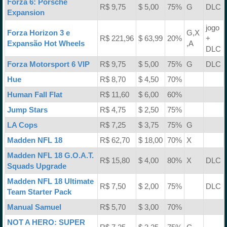
Forza 6: Porsche
R$ 9,75
$ 5,00
75%
G
DLC
Expansion
jogo
Forza Horizon 3 e
G,X
R$ 221,96
$ 63,99
20%
+
Expansão Hot Wheels
,A
DLC
Forza Motorsport 6 VIP
R$ 9,75
$ 5,00
75%
G
DLC
Hue
R$ 8,70
$ 4,50
70%
Human Fall Flat
R$ 11,60
$ 6,00
60%
Jump Stars
R$ 4,75
$ 2,50
75%
LA Cops
R$ 7,25
$ 3,75
75%
G
Madden NFL 18
R$ 62,70
$ 18,00
70%
X
Madden NFL 18 G.O.A.T.
R$ 15,80
$ 4,00
80%
X
DLC
Squads Upgrade
Madden NFL 18 Ultimate
R$ 7,50
$ 2,00
75%
DLC
Team Starter Pack
Manual Samuel
R$ 5,70
$ 3,00
70%
NOT A HERO: SUPER