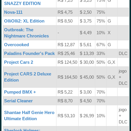
R$ 7,25
$ 3,25
75%
G
SNAZZY EDITION
Nova-111
R$ 4,75
$ 2,50
75%
OlliOlli2: XL Edition
R$ 8,50
$ 3,75
75%
G
Outbreak: The
-
$ 4,49
10%
X
Nightmare Chronicles
Overcooked
R$ 12,87
$ 5,61
67%
G
Paladins Founder's Pack
R$ 25,46
$ 13,39
33%
DLC
Project Cars 2
R$ 124,50
$ 30,00
50%
G,X
jogo
Project CARS 2 Deluxe
R$ 164,50
$ 45,00
50%
G,X
+
Edition
DLC
Pumped BMX +
R$ 5,22
$ 3,00
70%
Serial Cleaner
R$ 8,70
$ 4,50
70%
jogo
Shantae Half Genie Hero
R$ 53,10
$ 26,99
10%
+
Ultimate Edition
DLC
Sherlock Holmes: