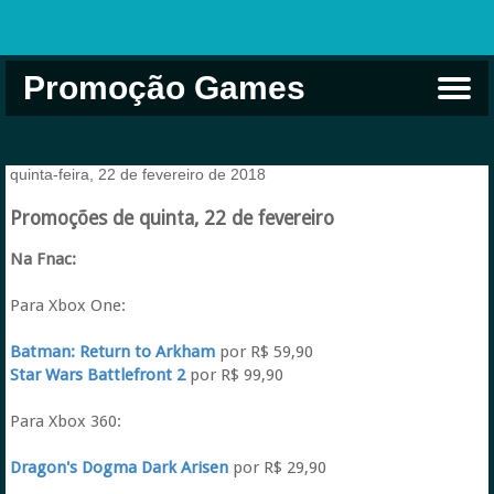
Promoção Games
Comprar na Live USA
Xbox Game Pass
Jogos Grátis
EA Play
Eneba
Xbox
quinta-feira, 22 de fevereiro de 2018
Promoções de quinta, 22 de fevereiro
Na Fnac:
Para Xbox One:
Batman: Return to Arkham
por R$ 59,90
Star Wars Battlefront 2
por R$ 99,90
Para Xbox 360:
Dragon's Dogma Dark Arisen
por R$ 29,90