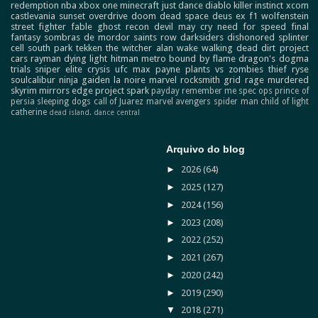
redemption
nba
xbox one
minecraft
just dance
diablo
killer instinct
xcom
castlevania
sunset overdrive
doom
dead space
deus ex
f1
wolfenstein
street fighter
fable
ghost recon
devil may cry
need for speed
final
fantasy
sombras de mordor
saints row
darksiders
dishonored
splinter
cell
south park
tekken
the witcher
alan wake
walking dead
dirt
project
cars
rayman
dying light
hitman
metro
bound by flame
dragon's dogma
trials
sniper elite
crysis
ufc
max payne
plants vs zombies
thief
ryse
soulcalibur
ninja gaiden
la noire
marvel
rocksmith
grid
rage
murdered
skyrim
mirrors edge
project spark
payday
remember me
spec ops
prince of
persia
sleeping dogs
call of Juarez
marvel avengers
spider man
child of light
catherine
dead island.
dance central
Arquivo do blog
►
2026
(64)
►
2025
(127)
►
2024
(156)
►
2023
(208)
►
2022
(252)
►
2021
(267)
►
2020
(242)
►
2019
(290)
▼
2018
(271)