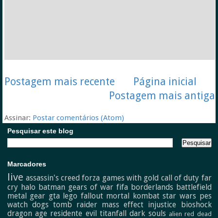
Postagem mais recente
Página inicial
Postagem mais antiga
Assinar:
Postar comentários (Atom)
Pesquisar este blog
Marcadores
live
assassin's creed
forza
games with gold
call of duty
far
cry
halo
batman
gears of war
fifa
borderlands
battlefield
metal gear
gta
lego
fallout
mortal kombat
star wars
pes
watch dogs
tomb raider
mass effect
injustice
bioshock
dragon age
residente evil
titanfall
dark souls
alien
red dead