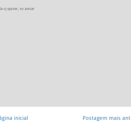
-rj quiser, so avisar
ágina inicial
Postagem mais ant