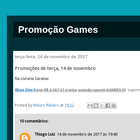
Promoção Games
terça-feira, 14 de novembro de 2017
Promoções de terça, 14 de novembro
Na Livraria Saraiva:
Xbox One X
por R$ 3.167,21 à vista, usando cupom GAMERS10
cupom 
Posted by
Mauro Ribeiro
at
19:32
10 comentários:
Thiago Luiz
14 de novembro de 2017 às 19:40