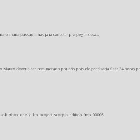
na semana passada mas já ia cancelar pra pegar essa...
o Mauro deveria ser remunerado por nós pois ele precisaria ficar 24 horas p
oft-xbox-one-x-1tb-project-scorpio-edition-fmp-00006