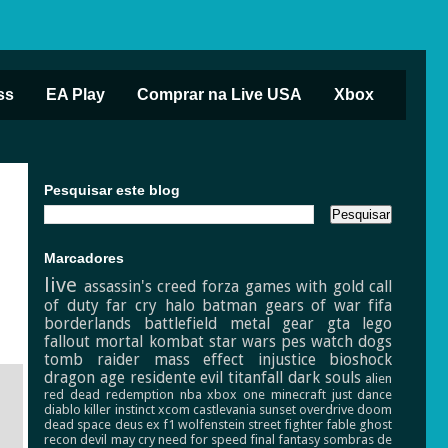
ss
EA Play
Comprar na Live USA
Xbox
Pesquisar este blog
Marcadores
live
assassin's creed
forza
games with gold
call
of duty
far cry
halo
batman
gears of war
fifa
borderlands
battlefield
metal gear
gta
lego
fallout
mortal kombat
star wars
pes
watch dogs
tomb raider
mass effect
injustice
bioshock
dragon age
residente evil
titanfall
dark souls
alien
red dead redemption
nba
xbox one
minecraft
just dance
diablo
killer instinct
xcom
castlevania
sunset overdrive
doom
dead space
deus ex
f1
wolfenstein
street fighter
fable
ghost
recon
devil may cry
need for speed
final fantasy
sombras de