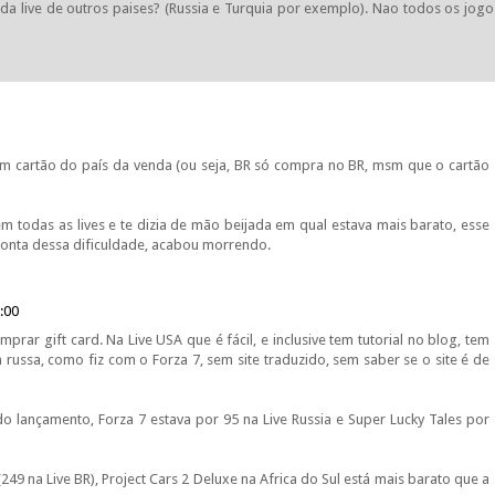
a live de outros paises? (Russia e Turquia por exemplo). Nao todos os jogo
m cartão do país da venda (ou seja, BR só compra no BR, msm que o cartão
 todas as lives e te dizia de mão beijada em qual estava mais barato, esse
 conta dessa dificuldade, acabou morrendo.
:00
rar gift card. Na Live USA que é fácil, e inclusive tem tutorial no blog, tem
russa, como fiz com o Forza 7, sem site traduzido, sem saber se o site é de
 lançamento, Forza 7 estava por 95 na Live Russia e Super Lucky Tales por
(249 na Live BR), Project Cars 2 Deluxe na Africa do Sul está mais barato que a