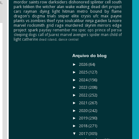
mordor
saints row
darksiders
dishonored
splinter cell
south
s,
park
tekken
the witcher
alan wake
walking dead
dirt
project
cars
rayman
dying light
hitman
metro
bound by flame
dragon's dogma
trials
sniper elite
crysis
ufc
max payne
plants vs zombies
thief
ryse
soulcalibur
ninja gaiden
la noire
marvel
rocksmith
grid
rage
murdered
skyrim
mirrors edge
project spark
payday
remember me
spec ops
prince of persia
sleeping dogs
call of Juarez
marvel avengers
spider man
child of
light
catherine
dead island.
dance central
Arquivo do blog
►
2026
(64)
►
2025
(127)
►
2024
(156)
►
2023
(208)
►
2022
(252)
►
2021
(267)
►
2020
(242)
►
2019
(290)
►
2018
(271)
▼
2017
(305)