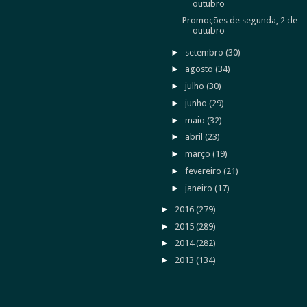
outubro
Promoções de segunda, 2 de
outubro
►
setembro
(30)
►
agosto
(34)
►
julho
(30)
►
junho
(29)
►
maio
(32)
►
abril
(23)
►
março
(19)
►
fevereiro
(21)
►
janeiro
(17)
►
2016
(279)
►
2015
(289)
►
2014
(282)
►
2013
(134)