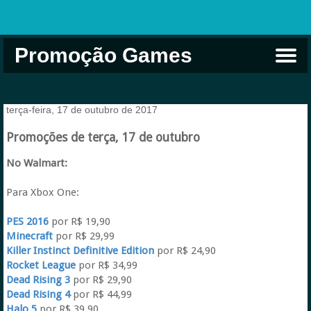
Promoção Games
Comprar na Live USA
Xbox Game Pass
Jogos Grátis
EA Play
Eneba
Xbox
terça-feira, 17 de outubro de 2017
Promoções de terça, 17 de outubro
No Walmart:
Para Xbox One:
PES 2016
por R$ 19,90
Minecraft
por R$ 29,99
Killer Instinct Definitive Edition
por R$ 24,90
Rocket League
por R$ 34,99
Dead Rising 3
por R$ 29,90
Dead Rising 4
por R$ 44,99
Halo 5
por R$ 39,90