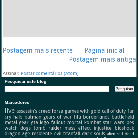
Postagem mais recente
Página inicial
Postagem mais antiga
Assinar:
Postar comentários (Atom)
Pesquisar este blog
Marcadores
live
assassin's creed
forza
games with gold
call of duty
far
cry
halo
batman
gears of war
fifa
borderlands
battlefield
metal gear
gta
lego
fallout
mortal kombat
star wars
pes
watch dogs
tomb raider
mass effect
injustice
bioshock
dragon age
residente evil
titanfall
dark souls
alien
red dead