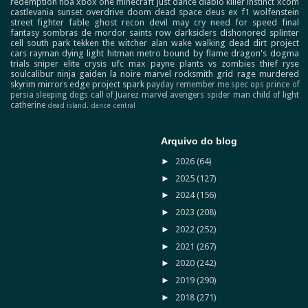
redemption
nba
xbox one
minecraft
just dance
diablo
killer instinct
xcom
castlevania
sunset overdrive
doom
dead space
deus ex
f1
wolfenstein
street fighter
fable
ghost recon
devil may cry
need for speed
final
fantasy
sombras de mordor
saints row
darksiders
dishonored
splinter
cell
south park
tekken
the witcher
alan wake
walking dead
dirt
project
cars
rayman
dying light
hitman
metro
bound by flame
dragon's dogma
trials
sniper elite
crysis
ufc
max payne
plants vs zombies
thief
ryse
soulcalibur
ninja gaiden
la noire
marvel
rocksmith
grid
rage
murdered
skyrim
mirrors edge
project spark
payday
remember me
spec ops
prince of
persia
sleeping dogs
call of Juarez
marvel avengers
spider man
child of light
catherine
dead island.
dance central
Arquivo do blog
►
2026
(64)
►
2025
(127)
►
2024
(156)
►
2023
(208)
►
2022
(252)
►
2021
(267)
►
2020
(242)
►
2019
(290)
►
2018
(271)