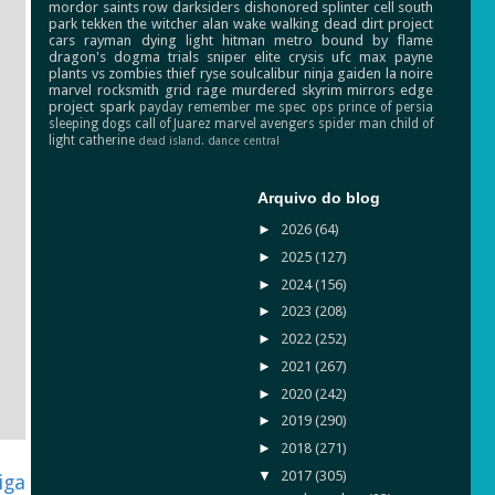
mordor
saints row
darksiders
dishonored
splinter cell
south
park
tekken
the witcher
alan wake
walking dead
dirt
project
cars
rayman
dying light
hitman
metro
bound by flame
dragon's dogma
trials
sniper elite
crysis
ufc
max payne
plants vs zombies
thief
ryse
soulcalibur
ninja gaiden
la noire
marvel
rocksmith
grid
rage
murdered
skyrim
mirrors edge
project spark
payday
remember me
spec ops
prince of persia
sleeping dogs
call of Juarez
marvel avengers
spider man
child of
light
catherine
dead island.
dance central
Arquivo do blog
►
2026
(64)
►
2025
(127)
►
2024
(156)
►
2023
(208)
►
2022
(252)
►
2021
(267)
►
2020
(242)
►
2019
(290)
►
2018
(271)
▼
2017
(305)
iga