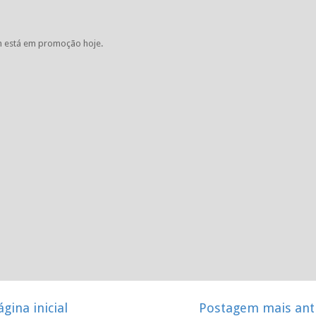
 está em promoção hoje.
ágina inicial
Postagem mais ant