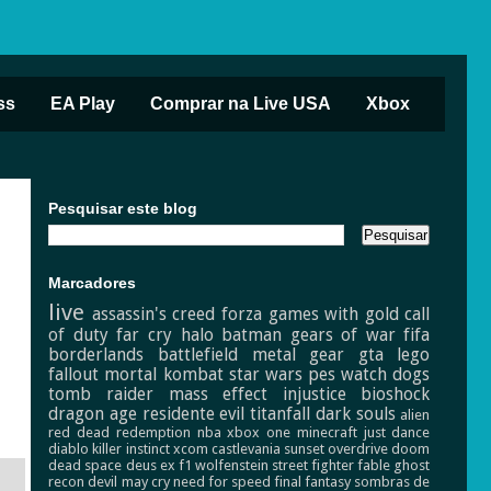
ss
EA Play
Comprar na Live USA
Xbox
Pesquisar este blog
Marcadores
live
assassin's creed
forza
games with gold
call
of duty
far cry
halo
batman
gears of war
fifa
borderlands
battlefield
metal gear
gta
lego
fallout
mortal kombat
star wars
pes
watch dogs
tomb raider
mass effect
injustice
bioshock
dragon age
residente evil
titanfall
dark souls
alien
red dead redemption
nba
xbox one
minecraft
just dance
diablo
killer instinct
xcom
castlevania
sunset overdrive
doom
dead space
deus ex
f1
wolfenstein
street fighter
fable
ghost
recon
devil may cry
need for speed
final fantasy
sombras de