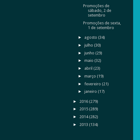
Promoções de
sábado, 2 de
setembro
Promoções de sexta,
1 de setembro
►
agosto
(34)
►
julho
(30)
►
junho
(29)
►
maio
(32)
►
abril
(23)
►
março
(19)
►
fevereiro
(21)
►
janeiro
(17)
►
2016
(279)
►
2015
(289)
►
2014
(282)
►
2013
(134)