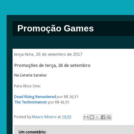
Promoção Games
terça-feira, 26 de setembro de 2017
Promoções de terça, 26 de setembro
Na Livraria Saraiva:
Para Xbox One:
Dead Rising Remastered
por R$ 26,31
The Technomancer
por R$ 43,91
Posted by
Mauro Ribeiro
at
19:39
Um comentário: