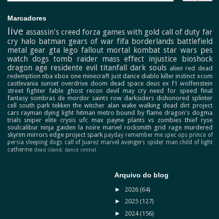
Marcadores
live
assassin's creed
forza
games with gold
call of duty
far
cry
halo
batman
gears of war
fifa
borderlands
battlefield
metal gear
gta
lego
fallout
mortal kombat
star wars
pes
watch dogs
tomb raider
mass effect
injustice
bioshock
dragon age
residente evil
titanfall
dark souls
alien
red dead
redemption
nba
xbox one
minecraft
just dance
diablo
killer instinct
xcom
castlevania
sunset overdrive
doom
dead space
deus ex
f1
wolfenstein
street fighter
fable
ghost recon
devil may cry
need for speed
final
fantasy
sombras de mordor
saints row
darksiders
dishonored
splinter
cell
south park
tekken
the witcher
alan wake
walking dead
dirt
project
cars
rayman
dying light
hitman
metro
bound by flame
dragon's dogma
trials
sniper elite
crysis
ufc
max payne
plants vs zombies
thief
ryse
soulcalibur
ninja gaiden
la noire
marvel
rocksmith
grid
rage
murdered
skyrim
mirrors edge
project spark
payday
remember me
spec ops
prince of
persia
sleeping dogs
call of Juarez
marvel avengers
spider man
child of light
catherine
dead island.
dance central
Arquivo do blog
►
2026
(64)
►
2025
(127)
►
2024
(156)