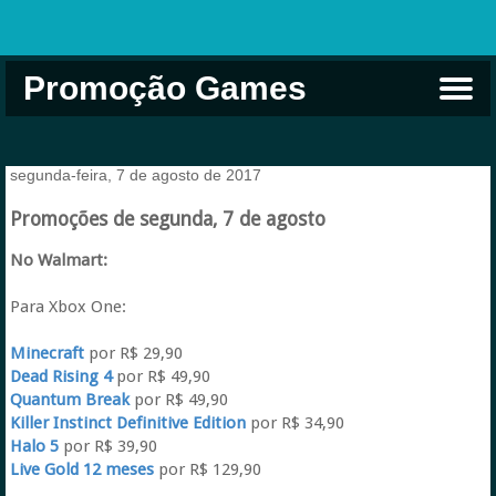
Promoção Games
Comprar na Live USA
Xbox Game Pass
Jogos Grátis
EA Play
Eneba
Xbox
segunda-feira, 7 de agosto de 2017
Promoções de segunda, 7 de agosto
No Walmart:
Para Xbox One:
Minecraft
por R$ 29,90
Dead Rising 4
por R$ 49,90
Quantum Break
por R$ 49,90
Killer Instinct Definitive Edition
por R$ 34,90
Halo 5
por R$ 39,90
Live Gold 12 meses
por R$ 129,90