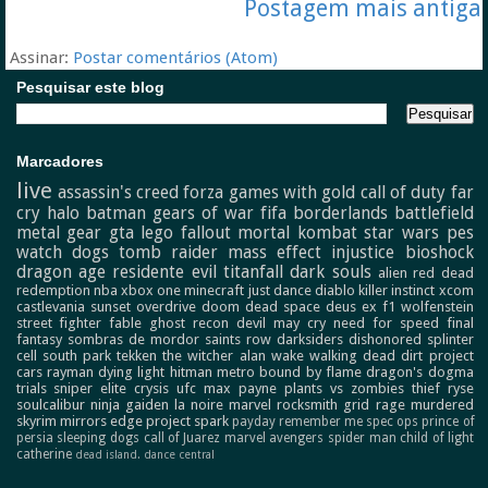
Postagem mais antiga
Assinar:
Postar comentários (Atom)
Pesquisar este blog
Marcadores
live
assassin's creed
forza
games with gold
call of duty
far
cry
halo
batman
gears of war
fifa
borderlands
battlefield
metal gear
gta
lego
fallout
mortal kombat
star wars
pes
watch dogs
tomb raider
mass effect
injustice
bioshock
dragon age
residente evil
titanfall
dark souls
alien
red dead
redemption
nba
xbox one
minecraft
just dance
diablo
killer instinct
xcom
castlevania
sunset overdrive
doom
dead space
deus ex
f1
wolfenstein
street fighter
fable
ghost recon
devil may cry
need for speed
final
fantasy
sombras de mordor
saints row
darksiders
dishonored
splinter
cell
south park
tekken
the witcher
alan wake
walking dead
dirt
project
cars
rayman
dying light
hitman
metro
bound by flame
dragon's dogma
trials
sniper elite
crysis
ufc
max payne
plants vs zombies
thief
ryse
soulcalibur
ninja gaiden
la noire
marvel
rocksmith
grid
rage
murdered
skyrim
mirrors edge
project spark
payday
remember me
spec ops
prince of
persia
sleeping dogs
call of Juarez
marvel avengers
spider man
child of light
catherine
dead island.
dance central