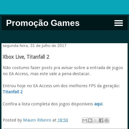
Promoção Games
Comprar na Live USA
Xbox Game Pass
Jogos Grátis
EA Play
Eneba
Xbox
segunda-feira, 31 de julho de 2017
Xbox Live, Titanfall 2
Não costumo fazer posts pra avisar sobre a entrada de jogos
no EA Access, mas este vale a pena destacar.
Entrou hoje no EA Access um dos melhores FPS da geração:
Titanfall 2
Confira a lista completa dos jogos disponíveis
aqui
.
Posted by
Mauro Ribeiro
at
18:50