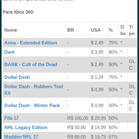
Para Xbox 360:
O
Ti
Nome
BR
USA
%
bs
po
Anna - Extended Edition
-
$ 2,49
75%
*
Dark
-
$ 3,99
80%
*
DL
DARK - Cult of the Dead
-
$ 2,49
50%
*
C
Dollar Dash
-
$ 1,24
75%
*
Dollar Dash - Robbers Tool
DL
-
$ 0,99
50%
*
Kit
C
DL
Dollar Dash - Winter Pack
-
$ 0,99
50%
*
C
Fifa 17
R$ 100,00
$ 29,99
50%
NHL Legacy Edition
R$ 50,00
$ 14,99
50%
Madden NFL 17
R$ 66,00
$ 19,79
67%