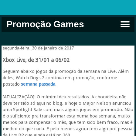
Promoção Games
Comprar na Live USA
Xbox Game Pass
Jogos Grátis
EA Play
Eneba
Xbox
segunda-feira, 30 de janeiro de 2017
Xbox Live, de 31/01 a 06/02
Seguem abaixo jogos da promoção da semana na Live. Além
deles, Watch Dogs 2 continua em promoção, conforme
postado
semana passada
.
[ATUALIZAÇÃO]: O mimimi deu resultados. A choradeira não
deve ter sido só aqui no blog, e hoje o Major Nelson anunciou
uma Spotlight Sale com mais alguns jogos em promoção. Não
é o suficiente pra transformar esta numa boa semana, muito
menos para compensar o mês, que tem sido bem fraco, mas é
melhor do que nada. E pelo menos agora tem algo pro pessoal
da Live BR que ainda está no 360.