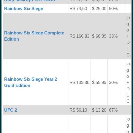
Rainbow Six Siege
R$ 74,50
$ 25,00
50%
jo
g
o
Rainbow Six Siege Complete
R$ 166,83
$ 66,99
33%
+
Edition
D
L
C
jo
g
o
Rainbow Six Siege Year 2
R$ 139,30
$ 55,99
30%
+
Gold Edition
D
L
C
UFC 2
R$ 56,10
$ 13,20
67%
jo
g
o