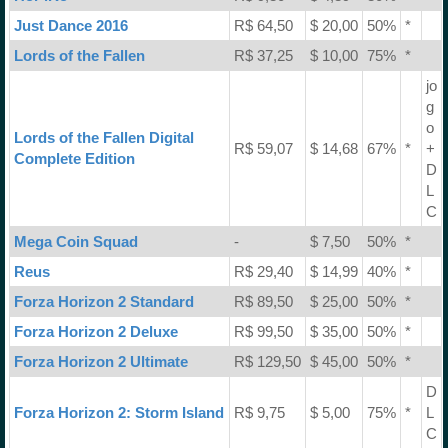
Just Dance 2016
R$ 64,50
$ 20,00
50%
*
Lords of the Fallen
R$ 37,25
$ 10,00
75%
*
jo
g
o
Lords of the Fallen Digital
R$ 59,07
$ 14,68
67%
*
+
Complete Edition
D
L
C
Mega Coin Squad
-
$ 7,50
50%
*
Reus
R$ 29,40
$ 14,99
40%
*
Forza Horizon 2 Standard
R$ 89,50
$ 25,00
50%
*
Forza Horizon 2 Deluxe
R$ 99,50
$ 35,00
50%
*
Forza Horizon 2 Ultimate
R$ 129,50
$ 45,00
50%
*
D
Forza Horizon 2: Storm Island
R$ 9,75
$ 5,00
75%
*
L
C