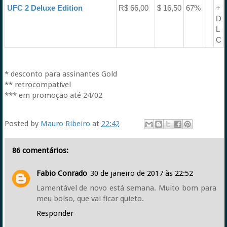
UFC 2 Deluxe Edition
R$ 66,00
$ 16,50
67%
+
D
L
C
* desconto para assinantes Gold
** retrocompatível
*** em promoção até 24/02
Posted by
Mauro Ribeiro
at
22:42
86 comentários:
Fabio Conrado
30 de janeiro de 2017 às 22:52
Lamentável de novo está semana. Muito bom para
meu bolso, que vai ficar quieto.
Responder