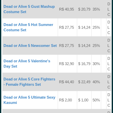
D
Dead or Alive 5 Gust Mashup
R$ 40,95
$ 20,79
35%
L
Costume Set
C
D
Dead or Alive 5 Hot Summer
R$ 27,75
$ 14,24
25%
L
Costume Set
C
D
Dead or Alive 5 Newcomer Set
R$ 27,75
$ 14,24
25%
L
C
D
Dead or Alive 5 Valentine's
R$ 32,90
$ 16,79
30%
L
Day Set
C
D
Dead or Alive 5 Core Fighters
R$ 44,40
$ 22,49
40%
L
- Female Fighters Set
C
D
Dead or Alive 5 Ultimate Sexy
R$ 2,00
$ 1,00
50%
L
Kasumi
C
D