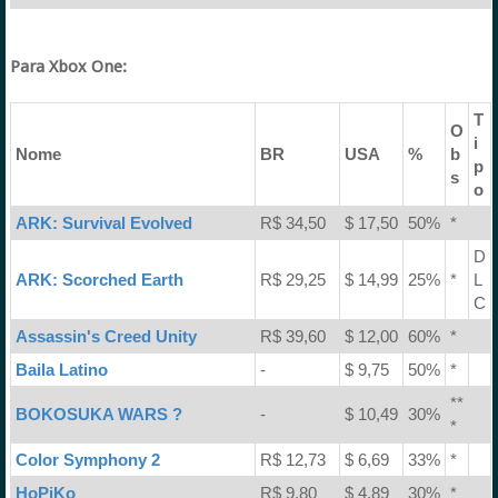
Para Xbox One:
T
O
i
Nome
BR
USA
%
b
p
s
o
ARK: Survival Evolved
R$ 34,50
$ 17,50
50%
*
D
ARK: Scorched Earth
R$ 29,25
$ 14,99
25%
*
L
C
Assassin's Creed Unity
R$ 39,60
$ 12,00
60%
*
Baila Latino
-
$ 9,75
50%
*
**
BOKOSUKA WARS ?
-
$ 10,49
30%
*
Color Symphony 2
R$ 12,73
$ 6,69
33%
*
HoPiKo
R$ 9,80
$ 4,89
30%
*