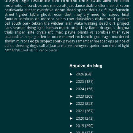
dragon age
residente evil
titanfall
dark souls
alien
red dead
redemption
nba
xbox one
minecraft
just dance
diablo
killer instinct
xcom
castlevania
sunset overdrive
doom
dead space
deus ex
f1
wolfenstein
street fighter
fable
ghost recon
devil may cry
need for speed
final
fantasy
sombras de mordor
saints row
darksiders
dishonored
splinter
cell
south park
tekken
the witcher
alan wake
walking dead
dirt
project
cars
rayman
dying light
hitman
metro
bound by flame
dragon's dogma
trials
sniper elite
crysis
ufc
max payne
plants vs zombies
thief
ryse
soulcalibur
ninja gaiden
la noire
marvel
rocksmith
grid
rage
murdered
skyrim
mirrors edge
project spark
payday
remember me
spec ops
prince of
persia
sleeping dogs
call of Juarez
marvel avengers
spider man
child of light
catherine
dead island.
dance central
Arquivo do blog
►
2026
(64)
►
2025
(127)
►
2024
(156)
►
2023
(208)
►
2022
(252)
►
2021
(267)
►
2020
(242)
►
2019
(290)
►
2018
(271)