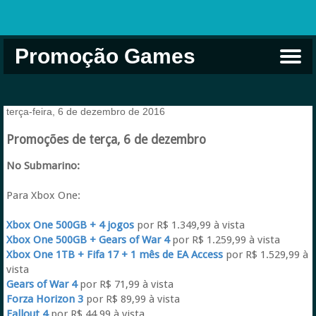
Promoção Games
Comprar na Live USA
Xbox Game Pass
Jogos Grátis
EA Play
Eneba
Xbox
terça-feira, 6 de dezembro de 2016
Promoções de terça, 6 de dezembro
No Submarino:
Para Xbox One:
Xbox One 500GB + 4 jogos
por R$ 1.349,99 à vista
Xbox One 500GB + Gears of War 4
por R$ 1.259,99 à vista
Xbox One 1TB + Fifa 17 + 1 mês de EA Access
por R$ 1.529,99 à
vista
Gears of War 4
por R$ 71,99 à vista
Forza Horizon 3
por R$ 89,99 à vista
Fallout 4
por R$ 44,99 à vista