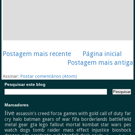
Postagem mais recente
Página inicial
Postagem mais antiga
Assinar:
Postar comentários (Atom)
Pesquisar este blog
Marcadores
live
assassin's creed
forza
games with gold
call of duty
far
cry
halo
batman
gears of war
fifa
borderlands
battlefield
metal gear
gta
lego
fallout
mortal kombat
star wars
pes
watch dogs
tomb raider
mass effect
injustice
bioshock