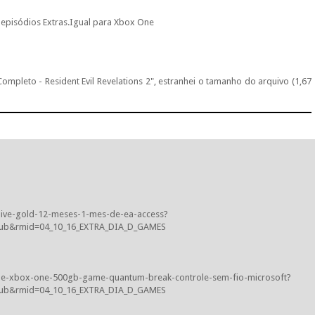
e episódios Extras.Igual para Xbox One
Completo - Resident Evil Revelations 2", estranhei o tamanho do arquivo (1,67
ive-gold-12-meses-1-mes-de-ea-access?
sub&rmid=04_10_16_EXTRA_DIA_D_GAMES
le-xbox-one-500gb-game-quantum-break-controle-sem-fio-microsoft?
sub&rmid=04_10_16_EXTRA_DIA_D_GAMES