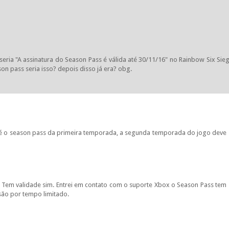
eria "A assinatura do Season Pass é válida até 30/11/16" no Rainbow Six Sie
on pass seria isso? depois disso já era? obg.
e é o season pass da primeira temporada, a segunda temporada do jogo deve
. Tem validade sim. Entrei em contato com o suporte Xbox o Season Pass tem
são por tempo limitado.