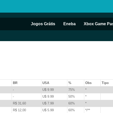
Jogos Grátis
Eneba
Xbox Game Pa
BR
USA
%
Obs
Tipo
-
U$ 9.99
75%
*
-
U$ 9.99
50%
*
R$ 31,60
U$ 7.99
60%
*
R$ 12,00
U$ 5.99
60%
*/**