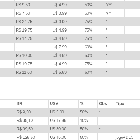
R$ 9,50
U$ 4.99
50%
*/**
R$ 7,60
U$ 3.99
60%
*/**
R$ 24,75
U$ 9.99
75%
*
R$ 19,75
U$ 4.99
75%
*
R$ 14,75
U$ 4.99
75%
*
-
U$ 7.99
60%
*
R$ 10,00
U$ 4.99
50%
*
R$ 19,75
U$ 4.99
75%
*
R$ 11,60
U$ 5.99
60%
*
BR
USA
%
Obs
Tipo
R$ 9,50
U$ 5.00
50%
*
R$ 35,10
U$ 17.99
10%
R$ 99,50
U$ 30.00
50%
*
R$ 129,50
U$ 45.00
50%
jogo+DLC