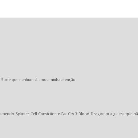
. Sorte que nenhum chamou minha atenção.
omendo Splinter Cell Conviction e Far Cry 3 Blood Dragon pra galera que n