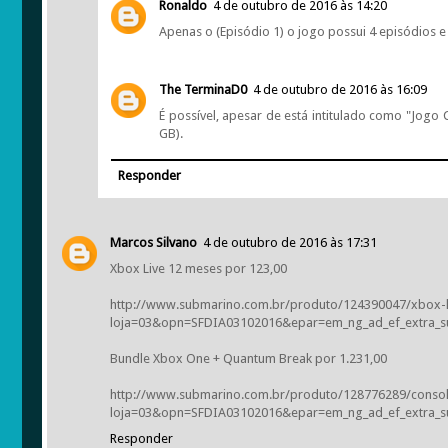
Ronaldo
4 de outubro de 2016 às 14:20
Apenas o (Episódio 1) o jogo possui 4 episódios 
The TerminaD0
4 de outubro de 2016 às 16:09
É possível, apesar de está intitulado como "Jogo 
GB).
Responder
Marcos Silvano
4 de outubro de 2016 às 17:31
Xbox Live 12 meses por 123,00
http://www.submarino.com.br/produto/124390047/xbox-l
loja=03&opn=SFDIA03102016&epar=em_ng_ad_ef_extra_
Bundle Xbox One + Quantum Break por 1.231,00
http://www.submarino.com.br/produto/128776289/conso
loja=03&opn=SFDIA03102016&epar=em_ng_ad_ef_extra_
Responder