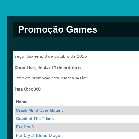
Promoção Games
segunda-feira, 3 de outubro de 2016
Xbox Live, de 4 a 10 de outubro
Estão em promoção esta semana na Live:
Para Xbox 360:
Nome
Crash Mind Over Mutant
Crash of The Titans
Far Cry 3
Far Cry 3: Blood Dragon