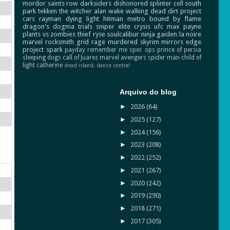
mordor
saints row
darksiders
dishonored
splinter cell
south
park
tekken
the witcher
alan wake
walking dead
dirt
project
cars
rayman
dying light
hitman
metro
bound by flame
dragon's dogma
trials
sniper elite
crysis
ufc
max payne
plants vs zombies
thief
ryse
soulcalibur
ninja gaiden
la noire
marvel
rocksmith
grid
rage
murdered
skyrim
mirrors edge
project spark
payday
remember me
spec ops
prince of persia
sleeping dogs
call of Juarez
marvel avengers
spider man
child of
light
catherine
dead island.
dance central
Arquivo do blog
►
2026
(64)
►
2025
(127)
►
2024
(156)
►
2023
(208)
►
2022
(252)
►
2021
(267)
►
2020
(242)
►
2019
(290)
►
2018
(271)
►
2017
(305)