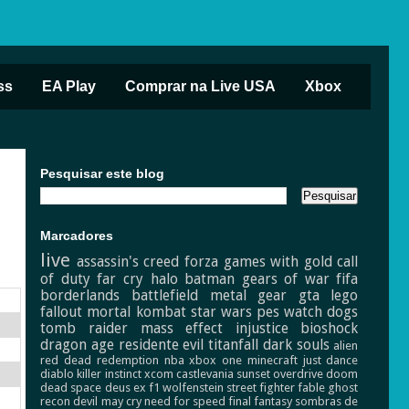
ss
EA Play
Comprar na Live USA
Xbox
Pesquisar este blog
Marcadores
live
assassin's creed
forza
games with gold
call
of duty
far cry
halo
batman
gears of war
fifa
borderlands
battlefield
metal gear
gta
lego
fallout
mortal kombat
star wars
pes
watch dogs
tomb raider
mass effect
injustice
bioshock
dragon age
residente evil
titanfall
dark souls
alien
red dead redemption
nba
xbox one
minecraft
just dance
diablo
killer instinct
xcom
castlevania
sunset overdrive
doom
dead space
deus ex
f1
wolfenstein
street fighter
fable
ghost
recon
devil may cry
need for speed
final fantasy
sombras de