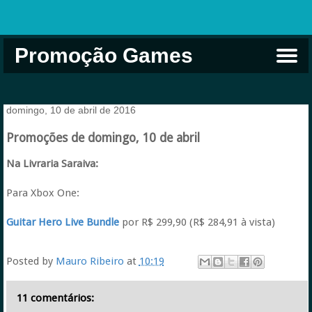
Promoção Games
Comprar na Live USA
Xbox Game Pass
Jogos Grátis
EA Play
Eneba
Xbox
domingo, 10 de abril de 2016
Promoções de domingo, 10 de abril
Na Livraria Saraiva:
Para Xbox One:
Guitar Hero Live Bundle
por R$ 299,90 (R$ 284,91 à vista)
Posted by
Mauro Ribeiro
at
10:19
11 comentários: