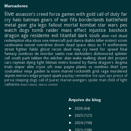
Marcadores
live
assassin's creed
forza
games with gold
call of duty
far
cry
halo
batman
gears of war
fifa
borderlands
battlefield
metal gear
gta
lego
fallout
mortal kombat
star wars
pes
watch dogs
tomb raider
mass effect
injustice
bioshock
dragon age
residente evil
titanfall
dark souls
alien
red dead
redemption
nba
xbox one
minecraft
just dance
diablo
killer instinct
xcom
castlevania
sunset overdrive
doom
dead space
deus ex
f1
wolfenstein
street fighter
fable
ghost recon
devil may cry
need for speed
final
fantasy
sombras de mordor
saints row
darksiders
dishonored
splinter
cell
south park
tekken
the witcher
alan wake
walking dead
dirt
project
cars
rayman
dying light
hitman
metro
bound by flame
dragon's dogma
trials
sniper elite
crysis
ufc
max payne
plants vs zombies
thief
ryse
soulcalibur
ninja gaiden
la noire
marvel
rocksmith
grid
rage
murdered
skyrim
mirrors edge
project spark
payday
remember me
spec ops
prince of
persia
sleeping dogs
call of Juarez
marvel avengers
spider man
child of light
catherine
dead island.
dance central
Arquivo do blog
►
2026
(64)
►
2025
(127)
►
2024
(156)
►
2023
(208)