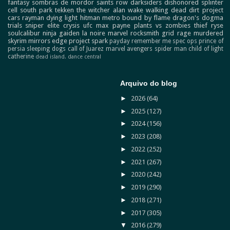
fantasy
sombras de mordor
saints row
darksiders
dishonored
splinter
cell
south park
tekken
the witcher
alan wake
walking dead
dirt
project
cars
rayman
dying light
hitman
metro
bound by flame
dragon's dogma
trials
sniper elite
crysis
ufc
max payne
plants vs zombies
thief
ryse
soulcalibur
ninja gaiden
la noire
marvel
rocksmith
grid
rage
murdered
skyrim
mirrors edge
project spark
payday
remember me
spec ops
prince of
persia
sleeping dogs
call of Juarez
marvel avengers
spider man
child of light
catherine
dead island.
dance central
Arquivo do blog
►
2026
(64)
►
2025
(127)
►
2024
(156)
►
2023
(208)
►
2022
(252)
►
2021
(267)
►
2020
(242)
►
2019
(290)
►
2018
(271)
►
2017
(305)
▼
2016
(279)