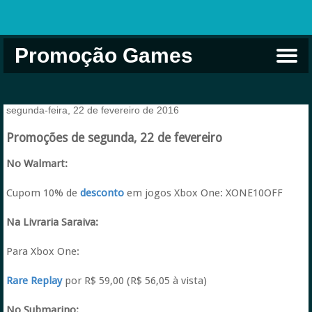
Promoção Games
Comprar na Live USA
Xbox Game Pass
Jogos Grátis
EA Play
Eneba
Xbox
segunda-feira, 22 de fevereiro de 2016
Promoções de segunda, 22 de fevereiro
No Walmart:
Cupom 10% de
desconto
em jogos Xbox One: XONE10OFF
Na Livraria Saraiva:
Para Xbox One:
Rare Replay
por R$ 59,00 (R$ 56,05 à vista)
No Submarino: