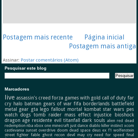
Postagem mais recente
Página inicial
Postagem mais antiga
Assinar:
Postar comentários (Atom)
Pesquisar este blog
Marcadores
live
assassin's creed
forza
games with gold
call of duty
far
cry
halo
batman
gears of war
fifa
borderlands
battlefield
metal gear
gta
lego
fallout
mortal kombat
star wars
pes
watch dogs
tomb raider
mass effect
injustice
bioshock
dragon age
residente evil
titanfall
dark souls
alien
red dead
redemption
nba
xbox one
minecraft
just dance
diablo
killer instinct
xcom
castlevania
sunset overdrive
doom
dead space
deus ex
f1
wolfenstein
street fighter
fable
ghost recon
devil may cry
need for speed
final