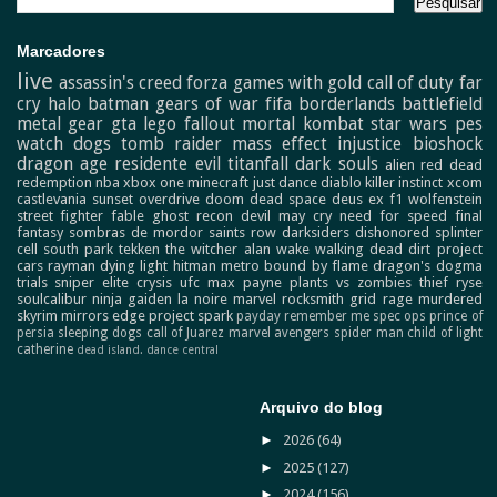
Marcadores
live
assassin's creed
forza
games with gold
call of duty
far
cry
halo
batman
gears of war
fifa
borderlands
battlefield
metal gear
gta
lego
fallout
mortal kombat
star wars
pes
watch dogs
tomb raider
mass effect
injustice
bioshock
dragon age
residente evil
titanfall
dark souls
alien
red dead
redemption
nba
xbox one
minecraft
just dance
diablo
killer instinct
xcom
castlevania
sunset overdrive
doom
dead space
deus ex
f1
wolfenstein
street fighter
fable
ghost recon
devil may cry
need for speed
final
fantasy
sombras de mordor
saints row
darksiders
dishonored
splinter
cell
south park
tekken
the witcher
alan wake
walking dead
dirt
project
cars
rayman
dying light
hitman
metro
bound by flame
dragon's dogma
trials
sniper elite
crysis
ufc
max payne
plants vs zombies
thief
ryse
soulcalibur
ninja gaiden
la noire
marvel
rocksmith
grid
rage
murdered
skyrim
mirrors edge
project spark
payday
remember me
spec ops
prince of
persia
sleeping dogs
call of Juarez
marvel avengers
spider man
child of light
catherine
dead island.
dance central
Arquivo do blog
►
2026
(64)
►
2025
(127)
►
2024
(156)