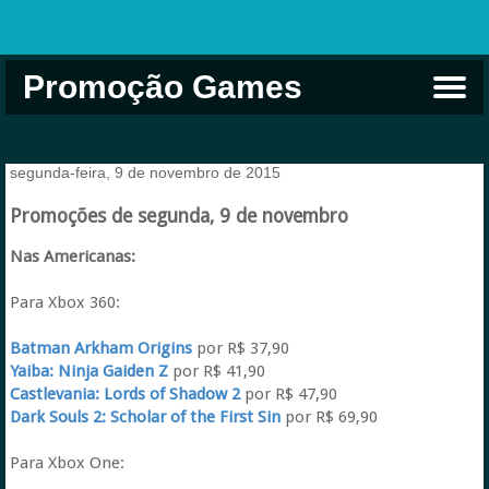
Promoção Games
Comprar na Live USA
Xbox Game Pass
Jogos Grátis
EA Play
Eneba
Xbox
segunda-feira, 9 de novembro de 2015
Promoções de segunda, 9 de novembro
Nas Americanas:
Para Xbox 360:
Batman Arkham Origins
por R$ 37,90
Yaiba: Ninja Gaiden Z
por R$ 41,90
Castlevania: Lords of Shadow 2
por R$ 47,90
Dark Souls 2: Scholar of the First Sin
por R$ 69,90
Para Xbox One: