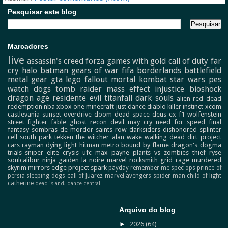
Pesquisar este blog
Marcadores
live
assassin's creed
forza
games with gold
call of duty
far
cry
halo
batman
gears of war
fifa
borderlands
battlefield
metal gear
gta
lego
fallout
mortal kombat
star wars
pes
watch dogs
tomb raider
mass effect
injustice
bioshock
dragon age
residente evil
titanfall
dark souls
alien
red dead
redemption
nba
xbox one
minecraft
just dance
diablo
killer instinct
xcom
castlevania
sunset overdrive
doom
dead space
deus ex
f1
wolfenstein
street fighter
fable
ghost recon
devil may cry
need for speed
final
fantasy
sombras de mordor
saints row
darksiders
dishonored
splinter
cell
south park
tekken
the witcher
alan wake
walking dead
dirt
project
cars
rayman
dying light
hitman
metro
bound by flame
dragon's dogma
trials
sniper elite
crysis
ufc
max payne
plants vs zombies
thief
ryse
soulcalibur
ninja gaiden
la noire
marvel
rocksmith
grid
rage
murdered
skyrim
mirrors edge
project spark
payday
remember me
spec ops
prince of
persia
sleeping dogs
call of Juarez
marvel avengers
spider man
child of light
catherine
dead island.
dance central
Arquivo do blog
►
2026
(64)