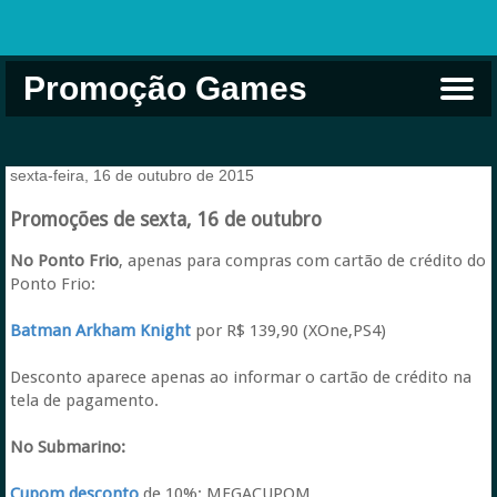
Promoção Games
Comprar na Live USA
Xbox Game Pass
Jogos Grátis
EA Play
Eneba
Xbox
sexta-feira, 16 de outubro de 2015
Promoções de sexta, 16 de outubro
No Ponto Frio
, apenas para compras com cartão de crédito do
Ponto Frio:
Batman Arkham Knight
por R$ 139,90 (XOne,PS4)
Desconto aparece apenas ao informar o cartão de crédito na
tela de pagamento.
No Submarino:
Cupom desconto
de 10%: MEGACUPOM