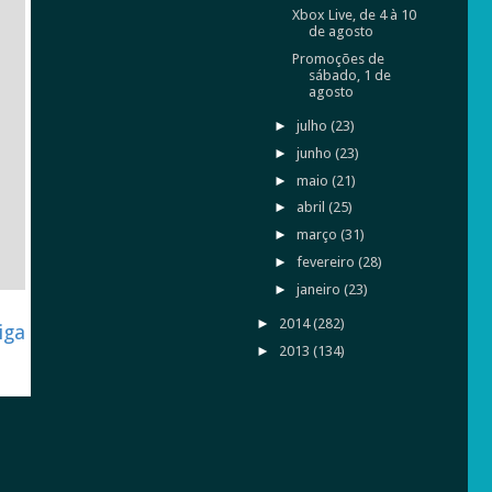
Xbox Live, de 4 à 10
de agosto
Promoções de
sábado, 1 de
agosto
►
julho
(23)
►
junho
(23)
►
maio
(21)
►
abril
(25)
►
março
(31)
►
fevereiro
(28)
►
janeiro
(23)
►
2014
(282)
iga
►
2013
(134)