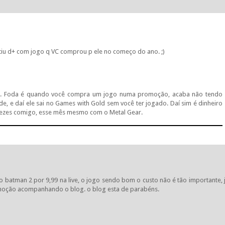
rtiu d+ com jogo q VC comprou p ele no começo do ano. ;)
. Foda é quando você compra um jogo numa promoção, acaba não tendo
de, e daí ele sai no Games with Gold sem você ter jogado. Daí sim é dinheiro
 vezes comigo, esse mês mesmo com o Metal Gear.
atman 2 por 9,99 na live, o jogo sendo bom o custo não é tão importante, 
moção acompanhando o blog. o blog esta de parabéns.