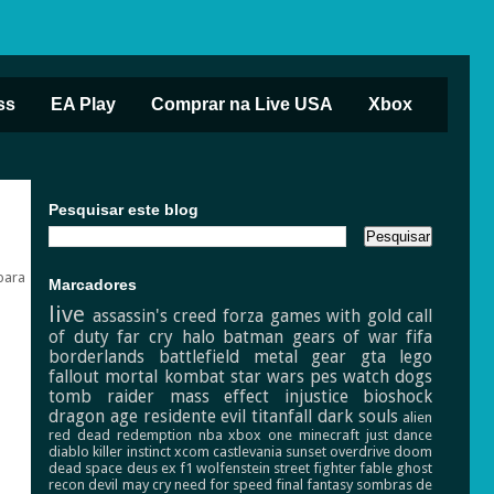
ss
EA Play
Comprar na Live USA
Xbox
Pesquisar este blog
para
Marcadores
live
assassin's creed
forza
games with gold
call
of duty
far cry
halo
batman
gears of war
fifa
borderlands
battlefield
metal gear
gta
lego
fallout
mortal kombat
star wars
pes
watch dogs
tomb raider
mass effect
injustice
bioshock
dragon age
residente evil
titanfall
dark souls
alien
red dead redemption
nba
xbox one
minecraft
just dance
diablo
killer instinct
xcom
castlevania
sunset overdrive
doom
dead space
deus ex
f1
wolfenstein
street fighter
fable
ghost
recon
devil may cry
need for speed
final fantasy
sombras de