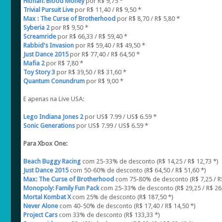
Hitman: Blood Money
por R$ 9,75 *
Trivial Pursuit Live
por R$ 11,40 / R$ 9,50 *
Max : The Curse of Brotherhood
por R$ 8,70 / R$ 5,80 *
Syberia 2
por R$ 9,50 *
Screamride
por R$ 66,33 / R$ 59,40 *
Rabbid's Invasion
por R$ 59,40 / R$ 49,50 *
Just Dance 2015
por R$ 77,40 / R$ 64,50 *
Mafia 2
por R$ 7,80 *
Toy Story 3
por R$ 39,50 / R$ 31,60 *
Quantum Conundrum
por R$ 9,00 *
E apenas na Live USA:
Lego Indiana Jones 2
por US$ 7.99 / US$ 6.59 *
Sonic Generations
por US$ 7.99 / US$ 6.59 *
Para Xbox One:
Beach Buggy Racing
com 25-33% de desconto (R$ 14,25 / R$ 12,73 *)
Just Dance 2015
com 50-60% de desconto (R$ 64,50 / R$ 51,60 *)
Max: The Curse of Brotherhood
com 75-80% de desconto (R$ 7,25 / R$
Monopoly: Family Fun Pack
com 25-33% de desconto (R$ 29,25 / R$ 26
Mortal Kombat X
com 25% de desconto (R$ 187,50 *)
Never Alone
com 40-50% de desconto (R$ 17,40 / R$ 14,50 *)
Project Cars
com 33% de desconto (R$ 133,33 *)