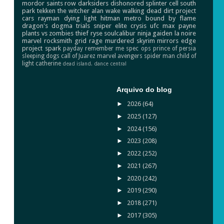
mordor
saints row
darksiders
dishonored
splinter cell
south
park
tekken
the witcher
alan wake
walking dead
dirt
project
cars
rayman
dying light
hitman
metro
bound by flame
dragon's dogma
trials
sniper elite
crysis
ufc
max payne
plants vs zombies
thief
ryse
soulcalibur
ninja gaiden
la noire
marvel
rocksmith
grid
rage
murdered
skyrim
mirrors edge
project spark
payday
remember me
spec ops
prince of persia
sleeping dogs
call of Juarez
marvel avengers
spider man
child of
light
catherine
dead island.
dance central
Arquivo do blog
►
2026
(64)
►
2025
(127)
►
2024
(156)
►
2023
(208)
►
2022
(252)
►
2021
(267)
►
2020
(242)
►
2019
(290)
►
2018
(271)
►
2017
(305)