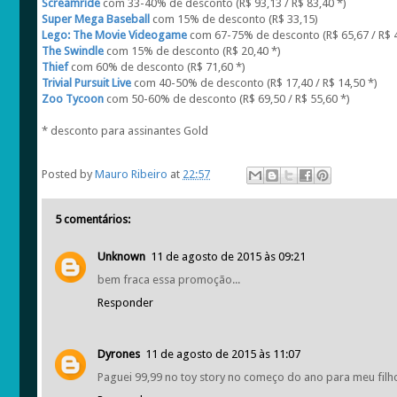
Screamride
com 33-40% de desconto (R$ 93,13 / R$ 83,40 *)
Super Mega Baseball
com 15% de desconto (R$ 33,15)
Lego: The Movie Videogame
com 67-75% de desconto (R$ 65,67 / R$ 4
The Swindle
com 15% de desconto (R$ 20,40 *)
Thief
com 60% de desconto (R$ 71,60 *)
Trivial Pursuit Live
com 40-50% de desconto (R$ 17,40 / R$ 14,50 *)
Zoo Tycoon
com 50-60% de desconto (R$ 69,50 / R$ 55,60 *)
* desconto para assinantes Gold
Posted by
Mauro Ribeiro
at
22:57
5 comentários:
Unknown
11 de agosto de 2015 às 09:21
bem fraca essa promoção...
Responder
Dyrones
11 de agosto de 2015 às 11:07
Paguei 99,99 no toy story no começo do ano para meu filho