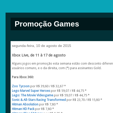
Promoção Games
segunda-feira, 10 de agosto de 2015
Xbox Live, de 11 à 17 de agosto
Alguns jogos em promoção esta semana estão com desconto diferente
usuários comuns, e o da direita, com (*) para assinantes Gold.
Para Xbox 360:
Zoo Tycoon
por R$ 39,60 / R$ 32,67 *
Lego Marvel Super Heroes
por R$ 59,07 / R$ 44,75 *
Lego: The Movie Videogame
por R$ 59,07 / R$ 44,75 *
Sonic & All-Stars Racing Transformed
por R$ 23,70 / R$ 15,80 *
Hitman Absolution
por R$ 7,80 *
Hitman HD Pack
por R$ 7,80 *