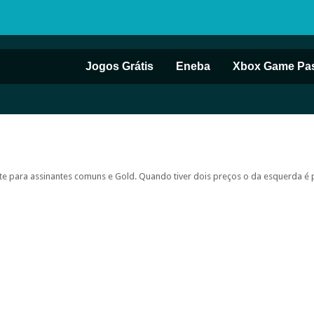
Jogos Grátis
Eneba
Xbox Game Pa
 para assinantes comuns e Gold. Quando tiver dois preços o da esquerda é 