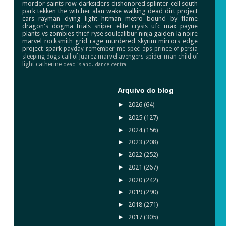
mordor
saints row
darksiders
dishonored
splinter cell
south
park
tekken
the witcher
alan wake
walking dead
dirt
project
cars
rayman
dying light
hitman
metro
bound by flame
dragon's dogma
trials
sniper elite
crysis
ufc
max payne
plants vs zombies
thief
ryse
soulcalibur
ninja gaiden
la noire
marvel
rocksmith
grid
rage
murdered
skyrim
mirrors edge
project spark
payday
remember me
spec ops
prince of persia
sleeping dogs
call of Juarez
marvel avengers
spider man
child of
light
catherine
dead island.
dance central
Arquivo do blog
►
2026
(64)
►
2025
(127)
►
2024
(156)
►
2023
(208)
►
2022
(252)
►
2021
(267)
►
2020
(242)
►
2019
(290)
►
2018
(271)
►
2017
(305)