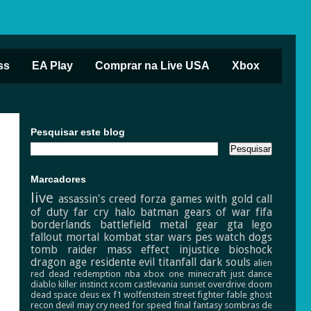
ss
EA Play
Comprar na Live USA
Xbox
Pesquisar este blog
Marcadores
live
assassin's creed
forza
games with gold
call
of duty
far cry
halo
batman
gears of war
fifa
borderlands
battlefield
metal gear
gta
lego
fallout
mortal kombat
star wars
pes
watch dogs
tomb raider
mass effect
injustice
bioshock
dragon age
residente evil
titanfall
dark souls
alien
red dead redemption
nba
xbox one
minecraft
just dance
diablo
killer instinct
xcom
castlevania
sunset overdrive
doom
dead space
deus ex
f1
wolfenstein
street fighter
fable
ghost
recon
devil may cry
need for speed
final fantasy
sombras de