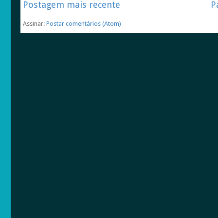
Postagem mais recente
P
Assinar:
Postar comentários (Atom)