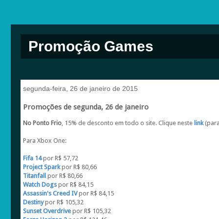
Promoção Games
segunda-feira, 26 de janeiro de 2015
Promoções de segunda, 26 de janeiro
No Ponto Frio
, 15% de desconto em todo o site. Clique neste
link
(para
Para Xbox One:
Fifa 14
por R$ 57,72
Project Spark
por R$ 80,66
Titanfall
por R$ 80,66
Watch Dogs
por R$ 84,15
Assassin's Creed IV
por R$ 84,15
Destiny
por R$ 105,32
Sunset Overdrive
por R$ 105,32