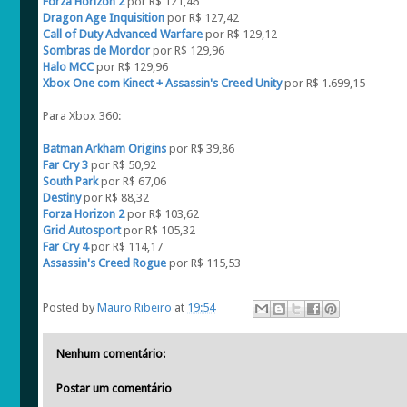
Forza Horizon 2
por R$ 121,46
Dragon Age Inquisition
por R$ 127,42
Call of Duty Advanced Warfare
por R$ 129,12
Sombras de Mordor
por R$ 129,96
Halo MCC
por R$ 129,96
Xbox One com Kinect + Assassin's Creed Unity
por R$ 1.699,15
Para Xbox 360:
Batman Arkham Origins
por R$ 39,86
Far Cry 3
por R$ 50,92
South Park
por R$ 67,06
Destiny
por R$ 88,32
Forza Horizon 2
por R$ 103,62
Grid Autosport
por R$ 105,32
Far Cry 4
por R$ 114,17
Assassin's Creed Rogue
por R$ 115,53
Posted by
Mauro Ribeiro
at
19:54
Nenhum comentário:
Postar um comentário