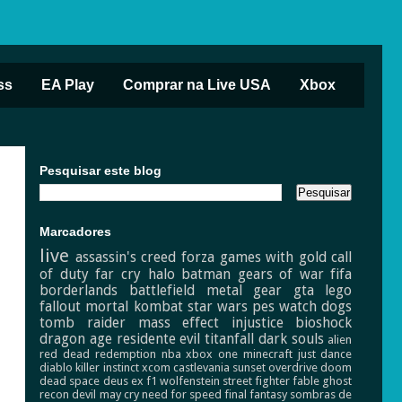
ss
EA Play
Comprar na Live USA
Xbox
Pesquisar este blog
Marcadores
live
assassin's creed
forza
games with gold
call
of duty
far cry
halo
batman
gears of war
fifa
borderlands
battlefield
metal gear
gta
lego
fallout
mortal kombat
star wars
pes
watch dogs
tomb raider
mass effect
injustice
bioshock
dragon age
residente evil
titanfall
dark souls
alien
red dead redemption
nba
xbox one
minecraft
just dance
diablo
killer instinct
xcom
castlevania
sunset overdrive
doom
dead space
deus ex
f1
wolfenstein
street fighter
fable
ghost
recon
devil may cry
need for speed
final fantasy
sombras de