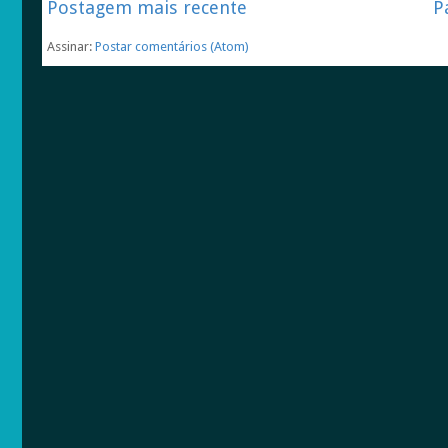
Postagem mais recente
P
Assinar:
Postar comentários (Atom)