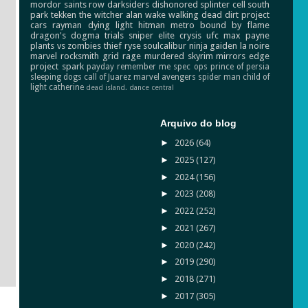
mordor
saints row
darksiders
dishonored
splinter cell
south
park
tekken
the witcher
alan wake
walking dead
dirt
project
cars
rayman
dying light
hitman
metro
bound by flame
dragon's dogma
trials
sniper elite
crysis
ufc
max payne
plants vs zombies
thief
ryse
soulcalibur
ninja gaiden
la noire
marvel
rocksmith
grid
rage
murdered
skyrim
mirrors edge
project spark
payday
remember me
spec ops
prince of persia
sleeping dogs
call of Juarez
marvel avengers
spider man
child of
light
catherine
dead island.
dance central
Arquivo do blog
►
2026
(64)
►
2025
(127)
►
2024
(156)
►
2023
(208)
►
2022
(252)
►
2021
(267)
►
2020
(242)
►
2019
(290)
►
2018
(271)
►
2017
(305)