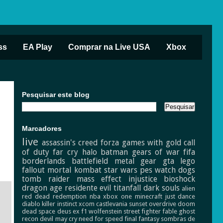
ss
EA Play
Comprar na Live USA
Xbox
Pesquisar este blog
Marcadores
live
assassin's creed
forza
games with gold
call
of duty
far cry
halo
batman
gears of war
fifa
borderlands
battlefield
metal gear
gta
lego
fallout
mortal kombat
star wars
pes
watch dogs
tomb raider
mass effect
injustice
bioshock
dragon age
residente evil
titanfall
dark souls
alien
red dead redemption
nba
xbox one
minecraft
just dance
diablo
killer instinct
xcom
castlevania
sunset overdrive
doom
dead space
deus ex
f1
wolfenstein
street fighter
fable
ghost
recon
devil may cry
need for speed
final fantasy
sombras de