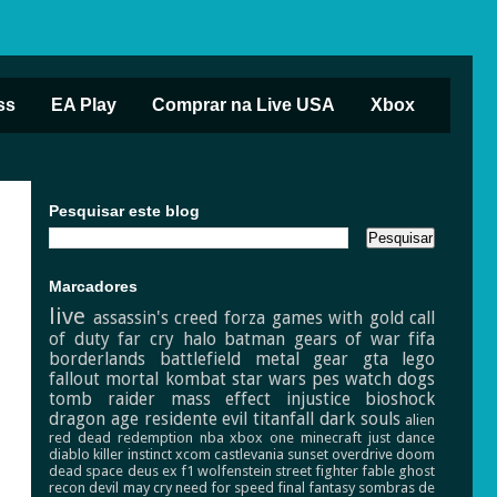
ss
EA Play
Comprar na Live USA
Xbox
Pesquisar este blog
Marcadores
live
assassin's creed
forza
games with gold
call
of duty
far cry
halo
batman
gears of war
fifa
borderlands
battlefield
metal gear
gta
lego
fallout
mortal kombat
star wars
pes
watch dogs
tomb raider
mass effect
injustice
bioshock
dragon age
residente evil
titanfall
dark souls
alien
red dead redemption
nba
xbox one
minecraft
just dance
diablo
killer instinct
xcom
castlevania
sunset overdrive
doom
dead space
deus ex
f1
wolfenstein
street fighter
fable
ghost
recon
devil may cry
need for speed
final fantasy
sombras de