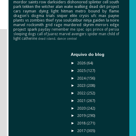
mordor
saints row
darksiders
dishonored
splinter cell
south
park
tekken
the witcher
alan wake
walking dead
dirt
project
cars
rayman
dying light
hitman
metro
bound by flame
dragon's dogma
trials
sniper elite
crysis
ufc
max payne
plants vs zombies
thief
ryse
soulcalibur
ninja gaiden
la noire
marvel
rocksmith
grid
rage
murdered
skyrim
mirrors edge
project spark
payday
remember me
spec ops
prince of persia
sleeping dogs
call of Juarez
marvel avengers
spider man
child of
light
catherine
dead island.
dance central
Arquivo do blog
►
2026
(64)
►
2025
(127)
►
2024
(156)
►
2023
(208)
►
2022
(252)
►
2021
(267)
►
2020
(242)
►
2019
(290)
►
2018
(271)
►
2017
(305)