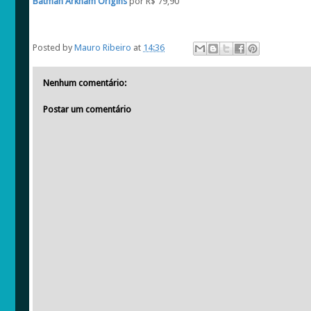
Batman Arkham Origins
por R$ 79,90
Posted by
Mauro Ribeiro
at
14:36
Nenhum comentário:
Postar um comentário