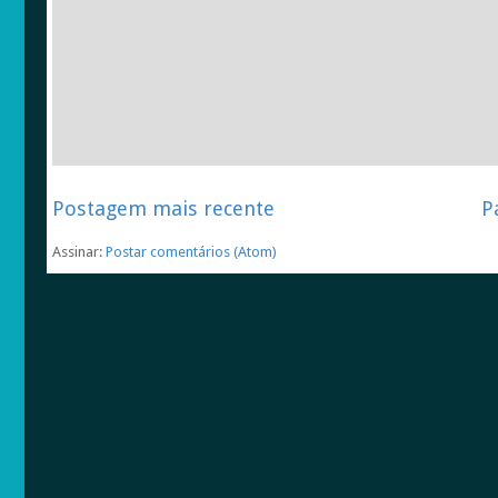
Postagem mais recente
P
Assinar:
Postar comentários (Atom)