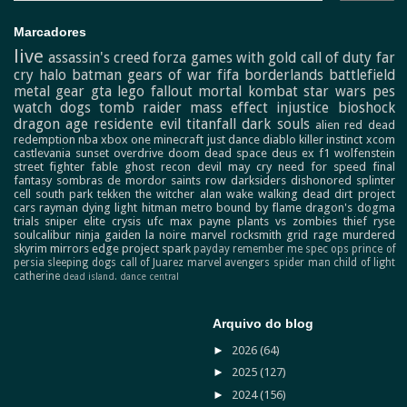
Marcadores
live
assassin's creed
forza
games with gold
call of duty
far
cry
halo
batman
gears of war
fifa
borderlands
battlefield
metal gear
gta
lego
fallout
mortal kombat
star wars
pes
watch dogs
tomb raider
mass effect
injustice
bioshock
dragon age
residente evil
titanfall
dark souls
alien
red dead
redemption
nba
xbox one
minecraft
just dance
diablo
killer instinct
xcom
castlevania
sunset overdrive
doom
dead space
deus ex
f1
wolfenstein
street fighter
fable
ghost recon
devil may cry
need for speed
final
fantasy
sombras de mordor
saints row
darksiders
dishonored
splinter
cell
south park
tekken
the witcher
alan wake
walking dead
dirt
project
cars
rayman
dying light
hitman
metro
bound by flame
dragon's dogma
trials
sniper elite
crysis
ufc
max payne
plants vs zombies
thief
ryse
soulcalibur
ninja gaiden
la noire
marvel
rocksmith
grid
rage
murdered
skyrim
mirrors edge
project spark
payday
remember me
spec ops
prince of
persia
sleeping dogs
call of Juarez
marvel avengers
spider man
child of light
catherine
dead island.
dance central
Arquivo do blog
►
2026
(64)
►
2025
(127)
►
2024
(156)