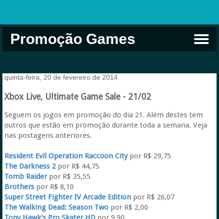
Promoção Games
Comprar na Live USA
Xbox Game Pass
Jogos Grátis
EA Play
Eneba
Xbox
quinta-feira, 20 de fevereiro de 2014
Xbox Live, Ultimate Game Sale - 21/02
Seguem os jogos em promoção do dia 21. Além destes tem
outros que estão em promoção durante toda a semana. Veja
nas postagens anteriores.
Resident Evil Operation Raccoon City
por R$ 29,75
The Darkness 2
por R$ 44,75
Tomb Raider
por R$ 35,55
Brothers
por R$ 8,10
Super Street Fighter IV Arcade Edition
por R$ 26,07
The Walking Dead: Season Two
por R$ 2,00
Tony Hawk's Pro Skater HD
por 9,90