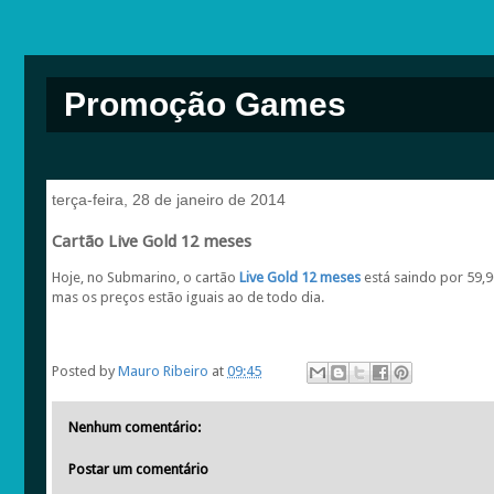
Promoção Games
terça-feira, 28 de janeiro de 2014
Cartão Live Gold 12 meses
Hoje, no Submarino, o cartão
Live Gold 12 meses
está saindo por 59,
mas os preços estão iguais ao de todo dia.
Posted by
Mauro Ribeiro
at
09:45
Nenhum comentário:
Postar um comentário