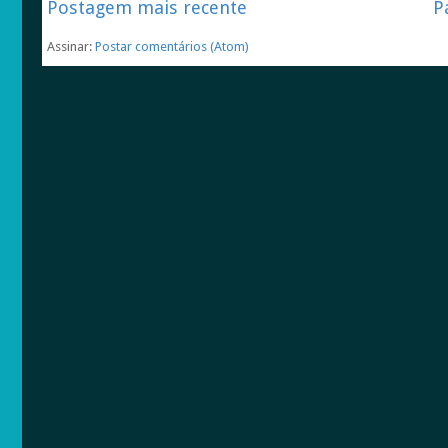
Postagem mais recente
P
Assinar:
Postar comentários (Atom)