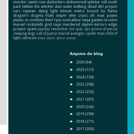
mordor
saints row
darksiders
dishonored
splinter cell
south
park
tekken
the witcher
alan wake
walking dead
dirt
project
cars
rayman
dying light
hitman
metro
bound by flame
dragon's dogma
trials
sniper elite
crysis
ufc
max payne
plants vs zombies
thief
ryse
soulcalibur
ninja gaiden
la noire
marvel
rocksmith
grid
rage
murdered
skyrim
mirrors edge
project spark
payday
remember me
spec ops
prince of persia
sleeping dogs
call of Juarez
marvel avengers
spider man
child of
light
catherine
dead island.
dance central
Arquivo do blog
►
2026
(64)
►
2025
(127)
►
2024
(156)
►
2023
(208)
►
2022
(252)
►
2021
(267)
►
2020
(242)
►
2019
(290)
►
2018
(271)
►
2017
(305)