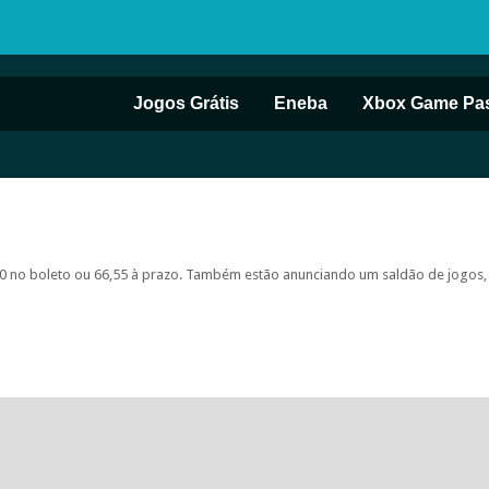
Jogos Grátis
Eneba
Xbox Game Pa
90 no boleto ou 66,55 à prazo. Também estão anunciando um saldão de jogos,