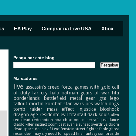
ss
EA Play
Comprar na Live USA
Xbox
Pesquisar este blog
Marcadores
live
assassin's creed
forza
games with gold
call
of duty
far cry
halo
batman
gears of war
fifa
borderlands
battlefield
metal gear
gta
lego
fallout
mortal kombat
star wars
pes
watch dogs
tomb raider
mass effect
injustice
bioshock
dragon age
residente evil
titanfall
dark souls
alien
red dead redemption
nba
xbox one
minecraft
just dance
diablo
killer instinct
xcom
castlevania
sunset overdrive
doom
dead space
deus ex
f1
wolfenstein
street fighter
fable
ghost
recon
devil may cry
need for speed
final fantasy
sombras de